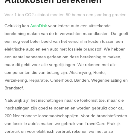
Autokosten berekenen
Voor 1 ton CO2-uitstoot moeten 50 bomen een jaar lang groeien.
Gelukkig kan
AutoDisk
voor iedere auto een uitstekende
berekening maken van de te verwachten maandkosten. Dat geeft
een nog veel beter beeld van het verschil in kosten tussen een
Rijdt u meer dan 500
Ja
Nee
elektrische auto en een auto met fossiele brandstof. We hebben
kilometer privé?
een aantal aannames gedaan om deze berekening te maken,
maar dit geldt voor alle vergelijkingen. We rekenen met alle
Belastingspercentage
componenten die van belang zijn: Afschrijving, Rente,
37,07% (Belastbaar tot €
Verzekering, Reparatie, Onderhoud, Banden, Wegenbelasting en
69.398,-)
Brandstof.
49,50% (Belastbaar van €
Natuurlijk zijn het inschattingen naar de toekomst toe, maar die
69.399,- )
inschattingen zijn goed te noemen en worden gebruikt door ca.
200 Nederlandse leasemaatschappijen. Voor de brandstofkosten
Eigen bijdrage
van fossiele auto's maken we gebruik van TravelCard Praktijk
verbruik en voor elektrisch verbruik rekenen we met onze