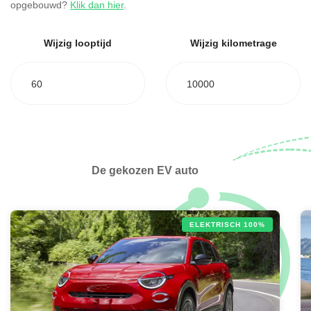
opgebouwd?
Klik dan hier
.
Wijzig looptijd
Wijzig kilometrage
60
10000
De gekozen EV auto
ELEKTRISCH 100%