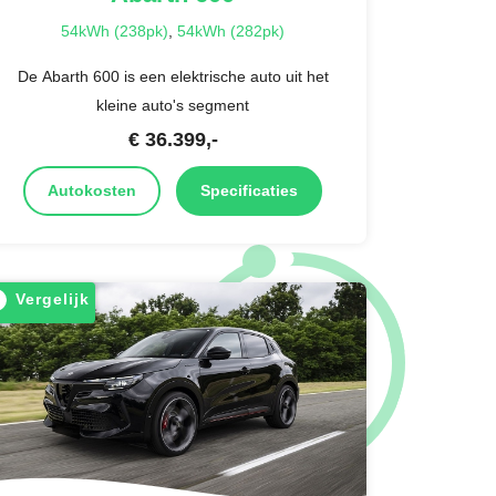
54kWh (238pk)
,
54kWh (282pk)
De Abarth 600 is een elektrische auto uit het
kleine auto's segment
€
36.399
,-
Autokosten
Specificaties
Vergelijk