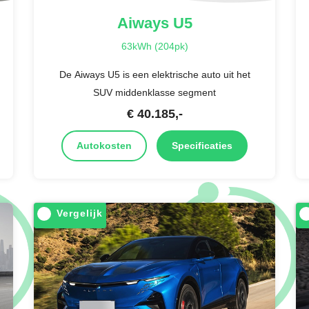
Aiways
U5
63kWh (204pk)
De Aiways U5 is een elektrische auto uit het
SUV middenklasse segment
€
40.185
,-
Autokosten
Specificaties
Vergelijk