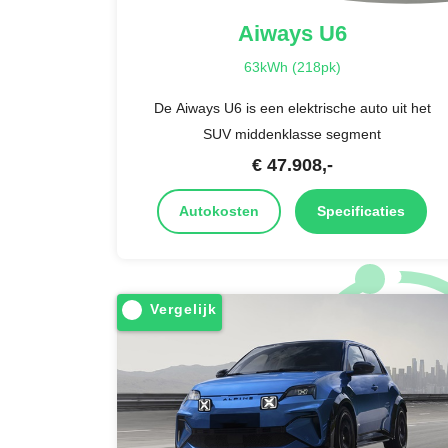
Aiways
U6
63kWh (218pk)
De Aiways U6 is een elektrische auto uit het
SUV middenklasse segment
€
47.908
,-
Autokosten
Specificaties
Vergelijk