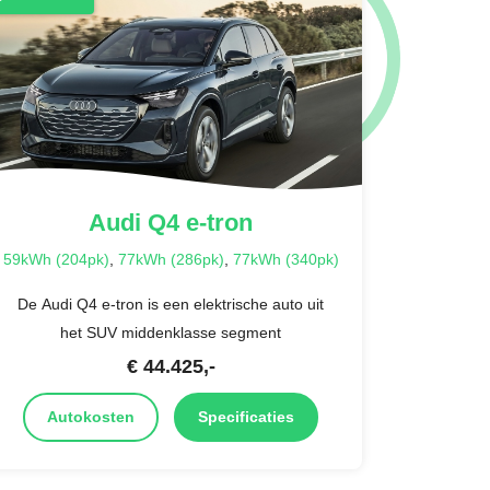
Audi
Q4 e-tron
59kWh (204pk)
,
77kWh (286pk)
,
77kWh (340pk)
De Audi Q4 e-tron is een elektrische auto uit
het SUV middenklasse segment
€
44.425
,-
Autokosten
Specificaties