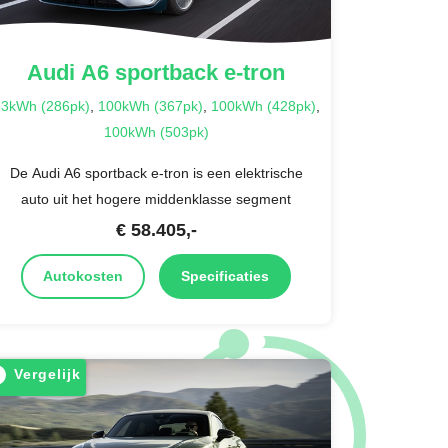
Audi
A6 sportback e-tron
3kWh (286pk)
,
100kWh (367pk)
,
100kWh (428pk)
,
100kWh (503pk)
De Audi A6 sportback e-tron is een elektrische
auto uit het hogere middenklasse segment
€
58.405
,-
Autokosten
Specificaties
Vergelijk