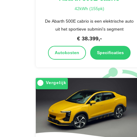
42kWh (155pk)
De Abarth 500E cabrio is een elektrische auto
uit het sportieve submini's segment
€
38.399
,-
Autokosten
Specificaties
Vergelijk