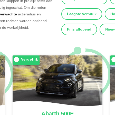
 kloppen in praktijk beter dan
lig ingeschat. Om die reden
Laagste verbruik
Ho
verwachte
actieradius en
 geen rechten worden ontleend.
 de werkelijkheid.
Prijs aflopend
Nieuw
Vergelijk
Abarth
500E