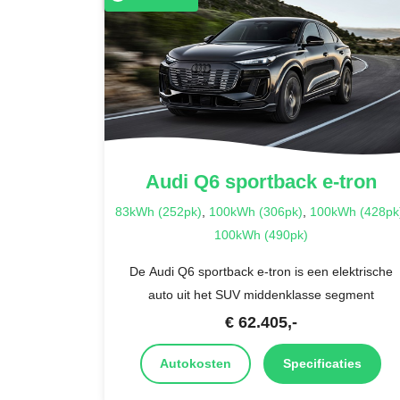
Audi
Q6 sportback e-tron
83kWh (252pk)
,
100kWh (306pk)
,
100kWh (428pk
100kWh (490pk)
De Audi Q6 sportback e-tron is een elektrische
auto uit het SUV middenklasse segment
€
62.405
,-
Autokosten
Specificaties