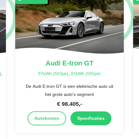
Audi
E-tron GT
)
,
97kWh (503pk)
,
97kWh (592pk)
De Audi E-tron GT is een elektrische auto uit
het grote auto's segment
€
98.405
,-
Autokosten
Specificaties