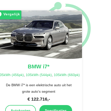
Vergelijk
BMW
i7*
05kWh (456pk)
,
105kWh (544pk)
,
105kWh (660pk)
De BMW i7* is een elektrische auto uit het
grote auto's segment
€
122.716
,-
Autokosten
Specificaties