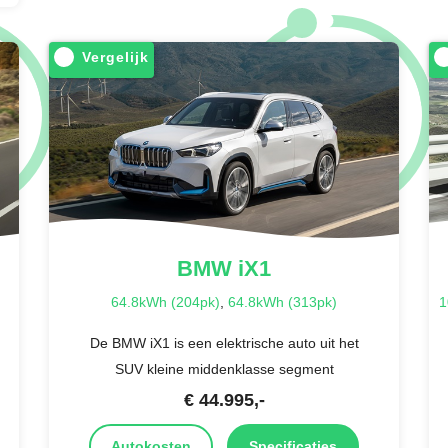
Vergelijk
BMW
iX1
64.8kWh (204pk)
,
64.8kWh (313pk)
1
De BMW iX1 is een elektrische auto uit het
SUV kleine middenklasse segment
€
44.995
,-
Autokosten
Specificaties