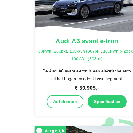
Audi
A6 avant e-tron
83kWh (286pk)
,
100kWh (367pk)
,
100kWh (428pk
100kWh (503pk)
De Audi A6 avant e-tron is een elektrische auto
uit het hogere middenklasse segment
€
59.905
,-
Autokosten
Specificaties
Vergelijk