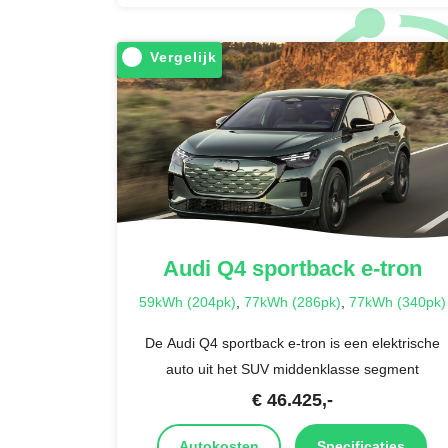
Vergelijk
Audi
Q4 sportback e-tron
59kWh (204pk)
,
77kWh (286pk)
,
77kWh (340pk)
De Audi Q4 sportback e-tron is een elektrische
auto uit het SUV middenklasse segment
€
46.425
,-
Autokosten
Specificaties