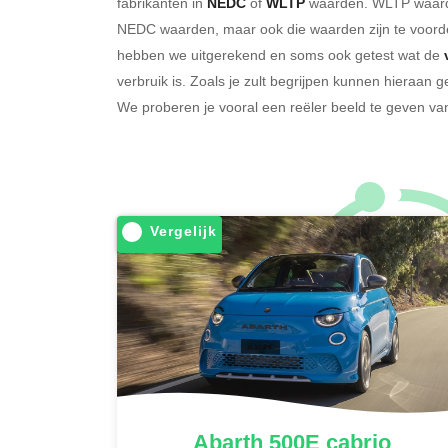
fabrikanten in
NEDC
of
WLTP
waarden. WLTP waarden
NEDC waarden, maar ook die waarden zijn te voorde
hebben we uitgerekend en soms ook getest wat de
verbruik is. Zoals je zult begrijpen kunnen hieraan
We proberen je vooral een reëler beeld te geven van
Vergelijk
Abarth
500E cabrio