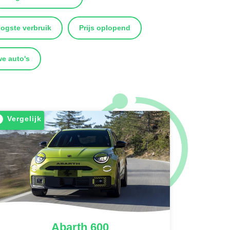
ogste verbruik
Prijs oplopend
e auto's
Vergelijk
Abarth
600