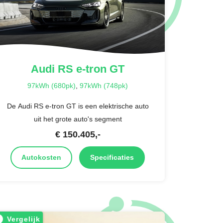
Audi
RS e-tron GT
97kWh (680pk)
,
97kWh (748pk)
De Audi RS e-tron GT is een elektrische auto
uit het grote auto's segment
€
150.405
,-
Autokosten
Specificaties
Vergelijk