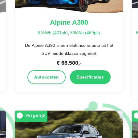
Alpine
A390
89kWh (401pk)
,
89kWh (469pk)
8
De Alpine A390 is een elektrische auto uit het
SUV middenklasse segment
€
66.500
,-
Autokosten
Specificaties
Vergelijk