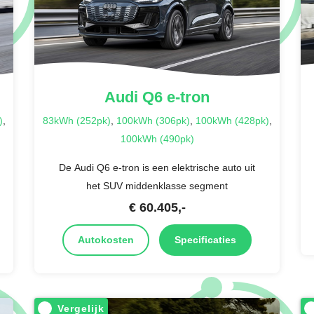
Audi
Q6 e-tron
)
,
83kWh (252pk)
,
100kWh (306pk)
,
100kWh (428pk)
,
100kWh (490pk)
De Audi Q6 e-tron is een elektrische auto uit
het SUV middenklasse segment
€
60.405
,-
Autokosten
Specificaties
Vergelijk