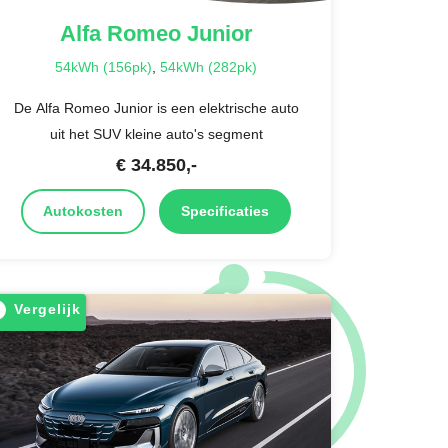
Alfa Romeo
Junior
54kWh (156pk)
,
54kWh (282pk)
De Alfa Romeo Junior is een elektrische auto
uit het SUV kleine auto's segment
€
34.850
,-
Autokosten
Specificaties
Vergelijk