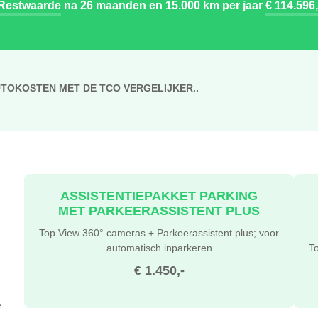
Restwaarde
na 26 maanden en 15.000 km per jaar
€ 114.596,
UTOKOSTEN MET DE TCO VERGELIJKER..
ASSISTENTIEPAKKET PARKING
MET PARKEERASSISTENT PLUS
Top View 360° cameras + Parkeerassistent plus; voor
automatisch inparkeren
T
€ 1.450,-
e