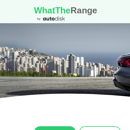
WhatThe
Range
by