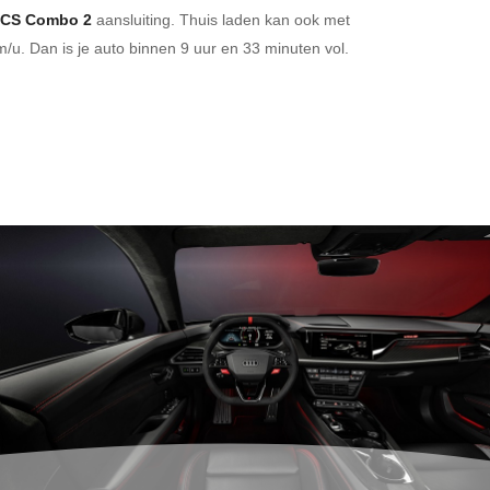
CS Combo 2
aansluiting.
Thuis laden kan ook met
/u. Dan is je auto binnen
9 uur en
33 minuten vol.