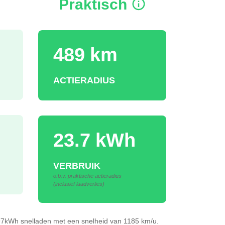
Praktisch
489 km
ACTIERADIUS
23.7 kWh
VERBRUIK
o.b.v. praktische actieradius
(inclusief laadverlies)
 97kWh
snelladen
met een snelheid van 1185 km/u.