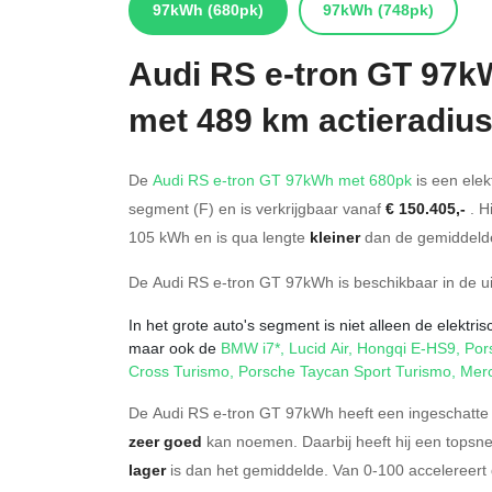
97kWh
(680pk)
97kWh
(748pk)
Audi
RS e-tron GT 97k
met 489 km actieradiu
De
Audi RS e-tron GT 97kWh met 680pk
is een elek
segment (F) en is verkrijgbaar vanaf
€ 150.405,-
. H
105
kWh en is qua lengte
kleiner
dan de gemiddelde
De Audi RS e-tron GT 97kWh is beschikbaar in de
u
In het grote auto's segment is niet alleen de elektri
maar ook de
BMW i7*
,
Lucid Air
,
Hongqi E-HS9
,
Por
Cross Turismo
,
Porsche Taycan Sport Turismo
,
Mer
De Audi RS e-tron GT 97kWh heeft een ingeschatte 
zeer goed
kan noemen. Daarbij heeft hij een topsn
lager
is dan het gemiddelde. Van 0-100 accelereert 