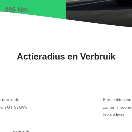
895 Nm
Actieradius en Verbruik
r dan in de
Een elektrische
-tron GT 97kWh
zomer. Hierond
in de winter.
Verbruik