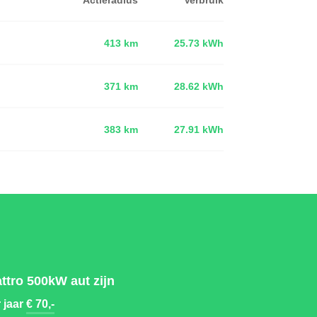
413 km
25.73 kWh
371 km
28.62 kWh
d
383 km
27.91 kWh
ttro 500kW aut zijn
 jaar
€ 70,-