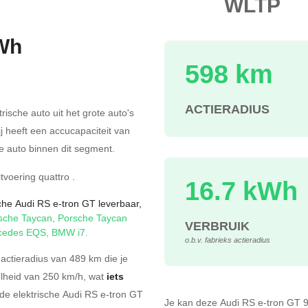
WLTP
Wh
598 km
s
ACTIERADIUS
trische auto uit het grote auto's
ij heeft een accucapaciteit van
 auto binnen dit segment.
itvoering
quattro
.
16.7 kWh
sche Audi RS e-tron GT leverbaar,
sche Taycan
,
Porsche Taycan
VERBRUIK
cedes EQS
,
BMW i7
.
o.b.v. fabrieks actieradius
actieradius van 489 km die je
elheid van 250 km/h, wat
iets
de elektrische Audi RS e-tron GT
Je kan deze Audi RS e-tron GT