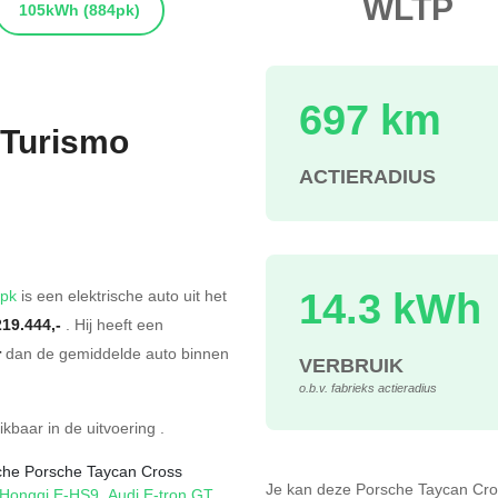
WLTP
105kWh
(884pk)
697 km
 Turismo
ACTIERADIUS
s
14.3 kWh
2pk
is een elektrische auto uit het
219.444,-
. Hij heeft een
r
dan de gemiddelde auto binnen
VERBRUIK
o.b.v. fabrieks actieradius
ikbaar in de
uitvoering
.
ische Porsche Taycan Cross
Je kan deze Porsche Taycan Cr
Hongqi E-HS9
,
Audi E-tron GT
,