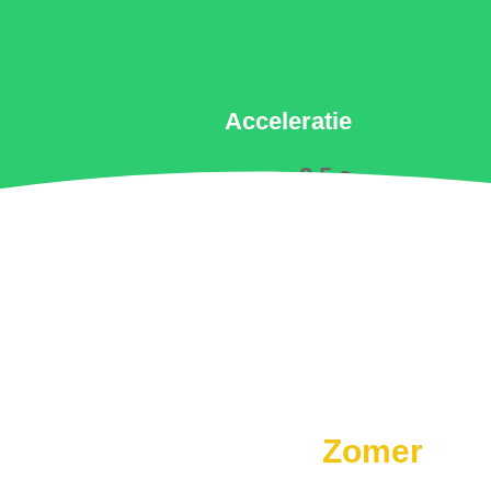
Acceleratie
2.5 s
Zomer