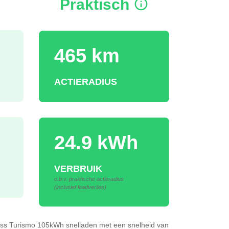
Praktisch
465 km
ACTIERADIUS
24.9 kWh
VERBRUIK
o.b.v. praktische actieradius
(inclusief laadverlies)
oss Turismo 105kWh
snelladen
met een snelheid van