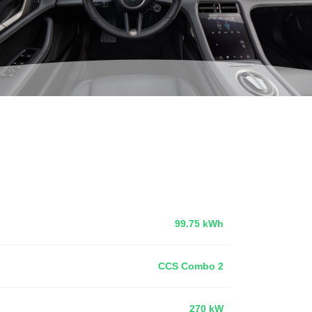
99.75 kWh
CCS Combo 2
270 kW