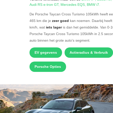
Audi RS e-tron GT
,
Mercedes EQS
,
BMW i7
.
De Porsche Taycan Cross Turismo 105kWh heeft een
465 km die je
zeer goed
kan noemen. Daarbij heeft 
km/h, wat
iets lager
is dan het gemiddelde. Van 0-10
Porsche Taycan Cross Turismo 105kWh in 2.5 seco
auto binnen het grote auto's segment.
EV gegevens
Actieradius & Verbruik
Porsche Opties