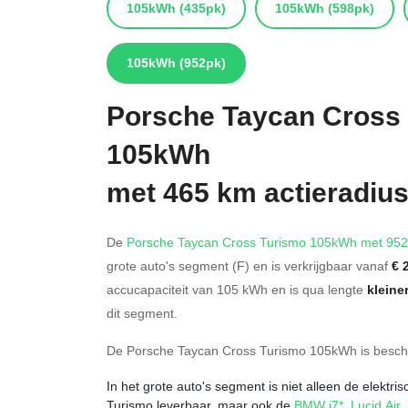
105kWh
(435pk)
105kWh
(598pk)
105kWh
(952pk)
Porsche
Taycan Cross
105kWh
met 465 km actieradiu
De
Porsche Taycan Cross Turismo 105kWh met 95
grote auto's segment (F) en is verkrijgbaar vanaf
€ 
accucapaciteit van 105
kWh en is qua lengte
kleine
dit segment.
De Porsche Taycan Cross Turismo 105kWh is besch
In het grote auto's segment is niet alleen de elektr
Turismo leverbaar, maar ook de
BMW i7*
,
Lucid Air
,