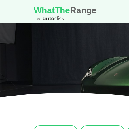
WhatThe
Range
by