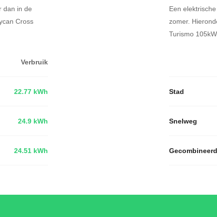
r dan in de
Een elektrische
aycan Cross
zomer. Hierond
Turismo 105kWh
Verbruik
22.77 kWh
Stad
24.9 kWh
Snelweg
24.51 kWh
Gecombineer