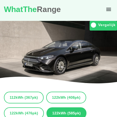
WhatThe
Range
Vergelijk
112kWh
(367pk)
122kWh
(408pk)
122kWh
(476pk)
122kWh
(585pk)