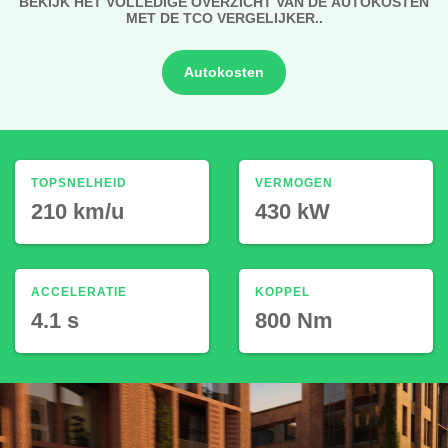
BEKIJK HET VOLLEDIGE OVERZICHT VAN DE AUTOKOSTEN
MET DE TCO VERGELIJKER..
Autokosten
TOPSNELHEID
VERMOGEN
210 km/u
430 kW
ACCELERATIE
KOPPEL
4.1 s
800 Nm