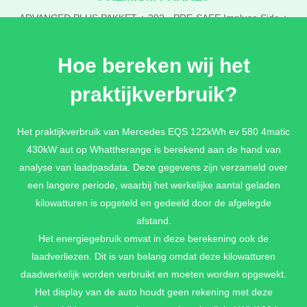
ADVANCED PLUS PAKKET + 292 - PRE-SAFE Impluse Side +
Multicontourstoelen + 589 - Omgevingsverlichting met
geanimeerde projectie van het Mercedes-Benz patroon 2x +
Hoe bereken wij het
GUARD 360 inbraakwerend warmte - en geluidsisolerend
gelaagd veiligheidsglas + P21 - AIR BALANCE pakket
praktijkverbruik?
€ 8.470,-
Het praktijkverbruik van Mercedes EQS 122kWh ev 580 4matic
430kW aut op Whattherange is berekend aan de hand van
EXECUTIVE REAR SEAT PAKKET
analyse van laadpasdata. Deze gegevens zijn verzameld over
561 - Designerveiligheidsgordels vooraan en achteraan + 7U3 -
een langere periode, waarbij het werkelijke aantal geladen
Executive seats + 322 - Nek- en schouderverwarming achteraan
kilowatturen is opgeteld en gedeeld door de afgelegde
+ 452 - Passagiersstoel vooraan elektrisch verstelbaar vanuit
het achtercompartiment + 406 - Multicountourstoelen achteraan
afstand.
met met actieve kussens en massagefunctie + 903 -
Het energiegebruik omvat in deze berekening ook de
stoelverwarming Plus achteraan
laadverliezen. Dit is van belang omdat deze kilowatturen
€ 3.933,-
daadwerkelijk worden verbruikt en moeten worden opgewekt.
Het display van de auto houdt geen rekening met deze