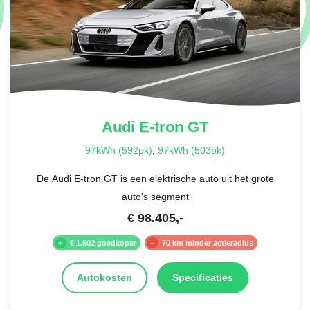
EXCLUSIEF NAPPA LEDER PAKKET
529A - Nappa leder | nevagrijs/Biskajeblauw + 561 - Design,
lichtgevende gordelsloten voor- en achteraan
€ 0,-
Audi
E-tron GT
97kWh (592pk)
,
97kWh (503pk)
De Audi E-tron GT is een elektrische auto uit het grote
auto's segment
€
98.405
,-
€ 1.502 goedkoper
70 km minder actieradius
Autokosten
Specificaties