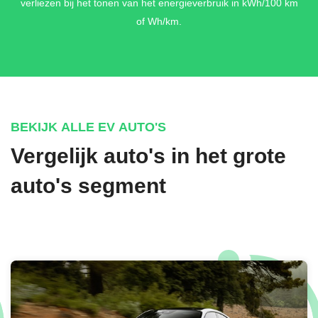
verliezen bij het tonen van het energieverbruik in kWh/100 km
REAR SEAT PAKKET PLUS
of Wh/km.
236 - Adaptieve verlichting achter + 306 - Gordel - en zijdelings
airbags achteraan + 402 - Stoelventilatie /-verwarming
achteraan
€ 2.844,-
BEKIJK ALLE EV AUTO'S
Vergelijk auto's in het grote
MANUFAKTUR INTERIEURPAKKET
328 - Verlichte instaplijsten "Mercedes-Benz" + 418 -
auto's segment
MANUFAKTUR stuurwiel in tweekleurig nappaleder + 590 -
Omgevingsverlichting met geanimeerde projectie van het
Mercedes-Benz patroon, 4x + B62 - MANUFAKTUR vloermatten
hoopolig met geborduurde Mercedes - Benz ster + C06 -
MANUFAKTUR hoofdkussen met geborduurde Mercedes - Benz
ster
€ 8.894,-