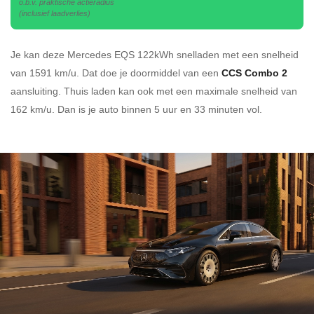
o.b.v. praktische actieradius
(inclusief laadverlies)
Je kan deze Mercedes EQS 122kWh
snelladen
met een snelheid
van 1591 km/u.
Dat doe je doormiddel van een
CCS Combo 2
aansluiting.
Thuis laden kan ook met een maximale snelheid van
162 km/u. Dan is je auto binnen
5 uur en
33 minuten vol.