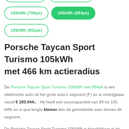
105kWh
(700pk)
105kWh
(884pk)
105kWh
(952pk)
Porsche
Taycan Sport
Turismo 105kWh
met 466 km actieradius
De
Porsche Taycan Sport Turismo 105kWh met 884pk
is een
elektrische auto uit het grote auto's segment (F) en is verkrijgbaar
vanaf
€ 183.044,-
. Hij heeft een accucapaciteit van 89
tot 105
kWh en is qua lengte
kleiner
dan de gemiddelde auto binnen dit
segment.
De Porsche Taycan Sport Turismo 105kWh is beschikbaar in de