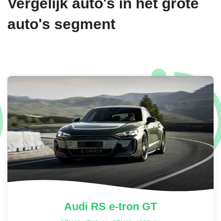
Vergelijk auto's in het grote
SHADE GREEN METALLIC
auto's segment
€ 3.759,-
VULKAANGRIJS METALLIC
€ 0,-
GENTIAANBLAUW METALLIC
€ 0,-
NEPTUNUSBLAUW METALLIC
Audi
RS e-tron GT
€ 0,-