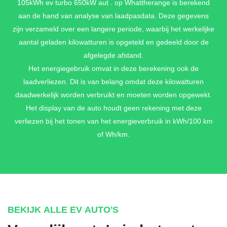
105kWh ev turbo 650kW aut . op Whattherange is berekend
€ 0,-
aan de hand van analyse van laadpasdata. Deze gegevens
zijn verzameld over een langere periode, waarbij het werkelijke
aantal geladen kilowatturen is opgeteld en gedeeld door de
DIEPZWART METALLIC
afgelegde afstand.
€ 0,-
Het energiegebruik omvat in deze berekening ook de
laadverliezen. Dit is van belang omdat deze kilowatturen
daadwerkelijk worden verbruikt en moeten worden opgewekt.
Het display van de auto houdt geen rekening met deze
PROVENCE METALLIC
verliezen bij het tonen van het energieverbruik in kWh/100 km
€ 0,-
of Wh/km.
OAK GREEN METALLIC NEO
€ 3.759,-
BEKIJK ALLE EV AUTO'S