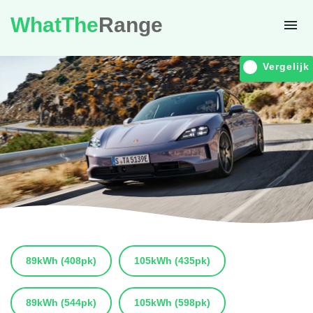
WhatThe
Range
Vergelijk
89kWh
(408pk)
105kWh
(435pk)
89kWh
(544pk)
105kWh
(598pk)