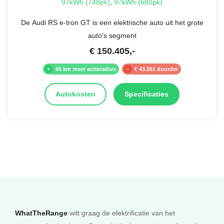
97kWh (748pk)
,
97kWh (680pk)
De Audi RS e-tron GT is een elektrische auto uit het grote
FROZENBLAUW METALLIC
auto's segment
€
150.405
,-
€ 0,-
65 km meer actieradius
€ 43.261 duurder
Autokosten
Specificaties
FROZENBERRY METALLIC
€ 0,-
KARMIJNROOD METALLIC
€ 0,-
WhatTheRange
wilt graag de elektrificatie van het
KRIJT METALLIC