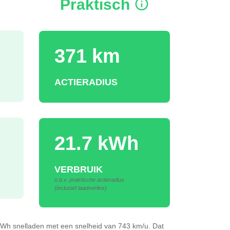
Praktisch
371 km
ACTIERADIUS
21.7 kWh
VERBRUIK
o.b.v. praktische actieradius
(inclusief laadverlies)
3kWh
snelladen
met een snelheid van 743 km/u.
Dat