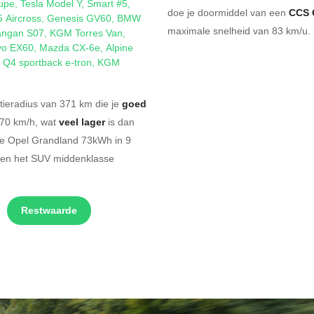
upe
,
Tesla Model Y
,
Smart #5
,
doe je doormiddel van een
CCS 
5 Aircross
,
Genesis GV60
,
BMW
maximale snelheid van 83 km/u. 
ngan S07
,
KGM Torres Van
,
vo EX60
,
Mazda CX-6e
,
Alpine
 Q4 sportback e-tron
,
KGM
ieradius van 371 km die je
goed
170 km/h, wat
veel lager
is dan
che Opel Grandland 73kWh in 9
nen het SUV middenklasse
Restwaarde