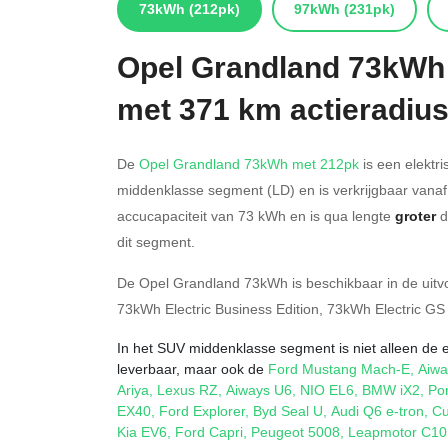
73kWh
(212pk)
97kWh
(231pk)
Opel
Grandland 73kWh
met 371 km actieradiu
De
Opel Grandland 73kWh met 212pk
is een elektri
middenklasse segment (LD) en is verkrijgbaar vana
accucapaciteit van 73
kWh en is qua lengte
groter
d
dit segment.
De Opel Grandland 73kWh is beschikbaar in de
uitv
73kWh Electric Business Edition
,
73kWh Electric GS
In het SUV middenklasse segment is niet alleen de 
leverbaar, maar ook de
Ford Mustang Mach-E
,
Aiwa
Ariya
,
Lexus RZ
,
Aiways U6
,
NIO EL6
,
BMW iX2
,
Po
EX40
,
Ford Explorer
,
Byd Seal U
,
Audi Q6 e-tron
,
Cu
Kia EV6
,
Ford Capri
,
Peugeot 5008
,
Leapmotor C10