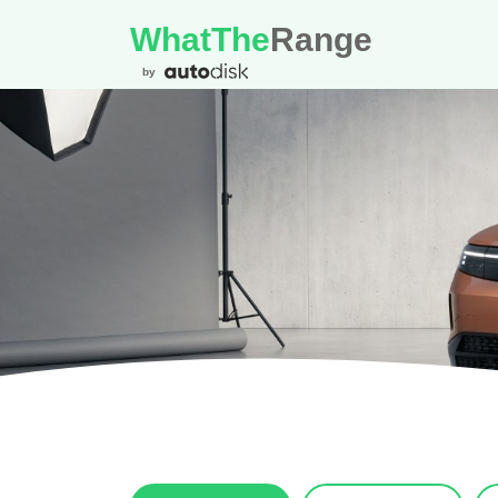
WhatThe
Range
by