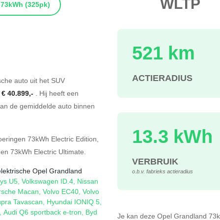
WLTP
73kWh
(325pk)
521 km
s
ACTIERADIUS
sche auto uit het SUV
f
€ 40.899,-
. Hij heeft een
an de gemiddelde auto binnen
13.3 kWh
oeringen
73kWh Electric Edition
,
en
73kWh Electric Ultimate
.
VERBRUIK
elektrische Opel Grandland
o.b.v. fabrieks actieradius
ys U5
,
Volkswagen ID.4
,
Nissan
rsche Macan
,
Volvo EC40
,
Volvo
pra Tavascan
,
Hyundai IONIQ 5
,
,
Audi Q6 sportback e-tron
,
Byd
Je kan deze Opel Grandland 7