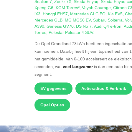
Sealion 7
,
Zeekr 7X
,
Skoda Enyaq
,
Skoda Enyaq co
Xpeng G6
,
KGM Torres*
,
Voyah Courage
,
Citroen C
iX3
,
Hongqi EHS7
,
Mercedes GLC EQ
,
Kia EV5
,
Cha
Mercedes GLB
,
MG MGS6 EV
,
Subaru Solterra
,
Vol
A390
,
Genesis GV70
,
DS No 7
,
Audi Q4 e-tron
,
Audi
Torres
,
Polestar Polestar 4 SUV
.
De Opel Grandland 73kWh heeft een ingeschatte act
kan noemen. Daarbij heeft hij een topsnelheid van 
het gemiddelde. Van 0-100 accelereert de elektris
seconden, wat
veel langzamer
is dan een auto bin
segment.
EV gegevens
Actieradius & Verbruik
Opel Opties