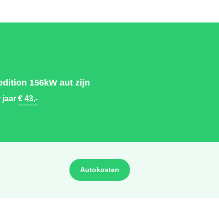
dition 156kW aut zijn
 jaar
€ 43,-
-
Autokosten