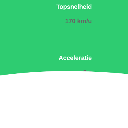
Topsnelheid
170 km/u
Acceleratie
9 s