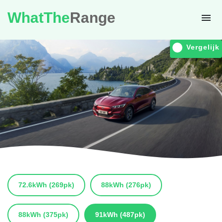
WhatThe
Range
Vergelijk
72.6kWh
(269pk)
88kWh
(276pk)
88kWh
(375pk)
91kWh
(487pk)