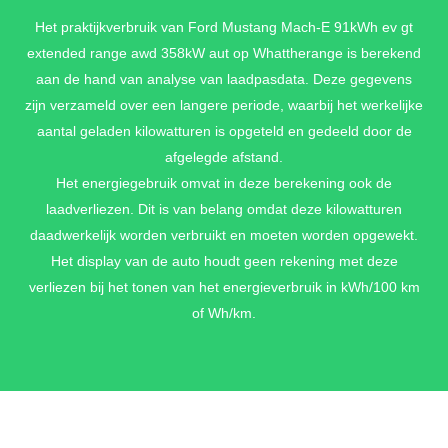
Het praktijkverbruik van Ford Mustang Mach-E 91kWh ev gt
Bang & Olufsen audiosysteem met 10 speakers, waaronder een
soundbar in het dashboard (totaal 560Watt) + Elektrisch
extended range awd 358kW aut op Whattherange is berekend
bedienbare achterklep met handsfree-functie
aan de hand van analyse van laadpasdata. Deze gegevens
€ 1.300,-
zijn verzameld over een langere periode, waarbij het werkelijke
aantal geladen kilowatturen is opgeteld en gedeeld door de
afgelegde afstand.
Het energiegebruik omvat in deze berekening ook de
laadverliezen. Dit is van belang omdat deze kilowatturen
daadwerkelijk worden verbruikt en moeten worden opgewekt.
Het display van de auto houdt geen rekening met deze
verliezen bij het tonen van het energieverbruik in kWh/100 km
of Wh/km.