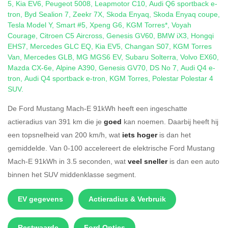
5
,
Kia EV6
,
Peugeot 5008
,
Leapmotor C10
,
Audi Q6 sportback e-
tron
,
Byd Sealion 7
,
Zeekr 7X
,
Skoda Enyaq
,
Skoda Enyaq coupe
,
Tesla Model Y
,
Smart #5
,
Xpeng G6
,
KGM Torres*
,
Voyah
Courage
,
Citroen C5 Aircross
,
Genesis GV60
,
BMW iX3
,
Hongqi
EHS7
,
Mercedes GLC EQ
,
Kia EV5
,
Changan S07
,
KGM Torres
Van
,
Mercedes GLB
,
MG MGS6 EV
,
Subaru Solterra
,
Volvo EX60
,
Mazda CX-6e
,
Alpine A390
,
Genesis GV70
,
DS No 7
,
Audi Q4 e-
tron
,
Audi Q4 sportback e-tron
,
KGM Torres
,
Polestar Polestar 4
SUV
.
De Ford Mustang Mach-E 91kWh heeft een ingeschatte
actieradius van 391 km die je
goed
kan noemen. Daarbij heeft hij
een topsnelheid van 200 km/h, wat
iets hoger
is dan het
gemiddelde. Van 0-100 accelereert de elektrische Ford Mustang
Mach-E 91kWh in 3.5 seconden, wat
veel sneller
is dan een auto
binnen het SUV middenklasse segment.
EV gegevens
Actieradius & Verbruik
Restwaarde
Ford Opties