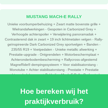
MUSTANG MACH-E RALLY
Unieke voorbumperbehuizing + Zwart matte bovenste grille +
Wielrandafwerkingen - Gespoten in Carbonized Grey +
Verhoogde achterspoiler + Verwijdering panoramadak +
Contrasterend dak in zwart + 19 inch lichtmetalen velgen - Rally-
geïnspireerde Dark Carbonized Grey sportvelgen + Banden -
235/55 R19 + Voetpedalen - Unieke metallic afwerking +
Prestatie-upgrade - Ontgrendelen + Motorbeschermplaat +
Achteronderbodembescherming + Rallycross-afgestemd
MagneRide® dempingssysteem + Voor stabilisatorstang -
Monotube + Achter stabilisatorstang - Prestatie + Prestatie
achter schokdempers + Bekleding Mach-E Rally: Perforated
Miko Suede in Silver City
€ 3.000,-
Hoe bereken wij het
praktijkverbruik?
TECHNOLOGY PACK +