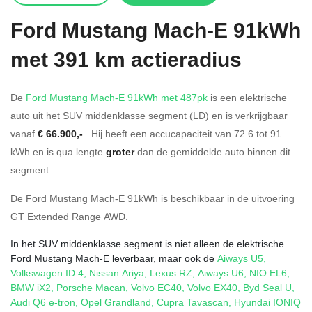
Ford
Mustang Mach-E 91kWh
met 391 km actieradius
De
Ford Mustang Mach-E 91kWh met 487pk
is een elektrische
auto uit het SUV middenklasse segment (LD) en is verkrijgbaar
vanaf
€ 66.900,-
. Hij heeft een accucapaciteit van 72.6
tot 91
kWh en is qua lengte
groter
dan de gemiddelde auto binnen dit
segment.
De Ford Mustang Mach-E 91kWh is beschikbaar in de
uitvoering
GT Extended Range AWD
.
In het SUV middenklasse segment is niet alleen de elektrische
Ford Mustang Mach-E leverbaar, maar ook de
Aiways U5
,
Volkswagen ID.4
,
Nissan Ariya
,
Lexus RZ
,
Aiways U6
,
NIO EL6
,
BMW iX2
,
Porsche Macan
,
Volvo EC40
,
Volvo EX40
,
Byd Seal U
,
Audi Q6 e-tron
,
Opel Grandland
,
Cupra Tavascan
,
Hyundai IONIQ