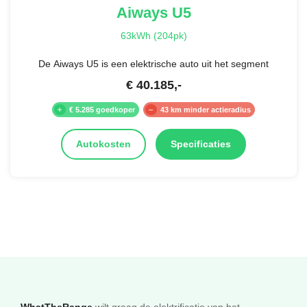
Aiways
U5
63kWh (204pk)
De Aiways U5 is een elektrische auto uit het segment
€
40.185
,-
€ 5.285 goedkoper
43 km minder actieradius
Autokosten
Specificaties
wilt graag de elektrificatie van het