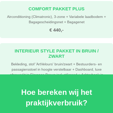
COMFORT PAKKET PLUS
Airconditioning (Climatronic), 3-zone + Variabele laadbodem +
Bagagescheidingsnet + Bagagenet
€ 440,-
INTERIEUR STYLE PAKKET IN BRUIN /
ZWART
Bekleding, stof 'ArtVelours' bruin/zwart + Bestuurders- en
passagiersstoel in hoogte verstelbaar + Dashboard, luxe
afgewerkt in Florence Brown incl. stiknaad + Achterbank in
ongelijke delen neerklapbaar incl. middenarmsteun en
doorlaadmogelijkheid + Stuurwiel, verwarmd, multifunctioneel en
Hoe bereken wij het
met leder bekleed in zwart + Sfeerverlichting interieur (30
kleuren instelbaar)
praktijkverbruik?
€ 0,-