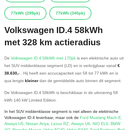
77kWh
(299pk)
77kWh
(340pk)
Volkswagen
ID.4 58kWh
met 328 km actieradius
De
Volkswagen ID.4 58kWh met 170pk
is een elektrische auto uit
het SUV middenklasse segment (LD) en is verkrijgbaar vanaf
€
38.630,-
. Hij heeft een accucapaciteit van 58
tot 77
kWh en is
qua lengte
kleiner
dan de gemiddelde auto binnen dit segment.
De Volkswagen ID.4 58kWh is beschikbaar in de
uitvoering
58
kWh 140 kW Limited Edition
.
In het SUV middenklasse segment is niet alleen de elektrische
Volkswagen ID.4 leverbaar, maar ook de
Ford Mustang Mach-E
,
Aiways U5
,
Nissan Ariya
,
Lexus RZ
,
Aiways U6
,
NIO EL6
,
BMW
iX2
,
Porsche Macan
,
Volvo EC40
,
Volvo EX40
,
Ford Explorer
,
Byd