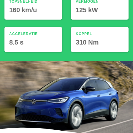
TOPSNELHEID
VERMOGEN
160 km/u
125 kW
ACCELERATIE
KOPPEL
8.5 s
310 Nm