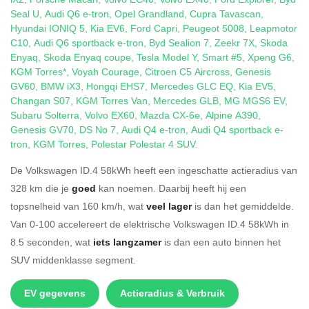
Seal U
,
Audi Q6 e-tron
,
Opel Grandland
,
Cupra Tavascan
,
Hyundai IONIQ 5
,
Kia EV6
,
Ford Capri
,
Peugeot 5008
,
Leapmotor
C10
,
Audi Q6 sportback e-tron
,
Byd Sealion 7
,
Zeekr 7X
,
Skoda
Enyaq
,
Skoda Enyaq coupe
,
Tesla Model Y
,
Smart #5
,
Xpeng G6
,
KGM Torres*
,
Voyah Courage
,
Citroen C5 Aircross
,
Genesis
GV60
,
BMW iX3
,
Hongqi EHS7
,
Mercedes GLC EQ
,
Kia EV5
,
Changan S07
,
KGM Torres Van
,
Mercedes GLB
,
MG MGS6 EV
,
Subaru Solterra
,
Volvo EX60
,
Mazda CX-6e
,
Alpine A390
,
Genesis GV70
,
DS No 7
,
Audi Q4 e-tron
,
Audi Q4 sportback e-
tron
,
KGM Torres
,
Polestar Polestar 4 SUV
.
De Volkswagen ID.4 58kWh heeft een ingeschatte actieradius van
328 km die je
goed
kan noemen. Daarbij heeft hij een
topsnelheid van 160 km/h, wat
veel lager
is dan het gemiddelde.
Van 0-100 accelereert de elektrische Volkswagen ID.4 58kWh in
8.5 seconden, wat
iets langzamer
is dan een auto binnen het
SUV middenklasse segment.
EV gegevens
Actieradius & Verbruik