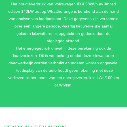
Het praktijkverbruik van Volkswagen ID.4 58kWh ev limited
edition 140kW aut op Whattherange is berekend aan de hand
INTERIEUR STYLE PAKKET PLUS IN BRUIN
/ ZWART
van analyse van laadpasdata. Deze gegevens zijn verzameld
over een langere periode, waarbij het werkelijke aantal
Voorstoelen, Ergo-Active, in ArtVelours, verwarmbaar en
geladen kilowatturen is opgeteld en gedeeld door de
elektrisch verstelbaar met geheugen + Lendensteunen vóór,
elektrisch instelbaar met massagefunctie + Bekleding, stof
afgelegde afstand.
'ArtVelours' bruin/zwart + Stuurwiel, verwarmd, multifunctioneel
Het energiegebruik omvat in deze berekening ook de
en met leder bekleed in zwart + Sfeerverlichting interieur (30
laadverliezen. Dit is van belang omdat deze kilowatturen
kleuren instelbaar)
daadwerkelijk worden verbruikt en moeten worden opgewekt.
€ 1.490,-
Het display van de auto houdt geen rekening met deze
verliezen bij het tonen van het energieverbruik in kWh/100 km
of Wh/km.
INTERIEUR STYLE PAKKET PLUS IN
DONKERGRIJS
Voorstoelen, Ergo-Active, in ArtVelours, verwarmbaar en
elektrisch verstelbaar met geheugen + Lendensteunen vóór,
elektrisch instelbaar met massagefunctie + Bekleding, stof
'ArtVelours' bruin/zwart + Stuurwiel, verwarmd, multifunctioneel