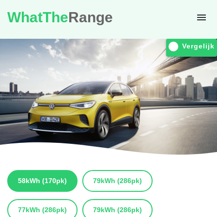
WhatThe
Range
Vergelijk
58kWh
(170pk)
79kWh
(286pk)
77kWh
(286pk)
79kWh
(286pk)