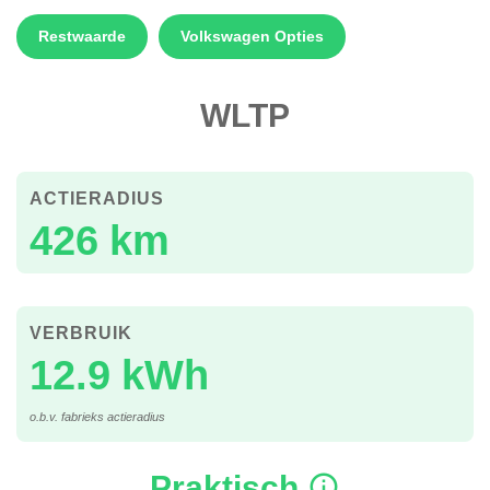
Restwaarde
Volkswagen Opties
WLTP
ACTIERADIUS
426 km
VERBRUIK
12.9 kWh
o.b.v. fabrieks actieradius
Praktisch