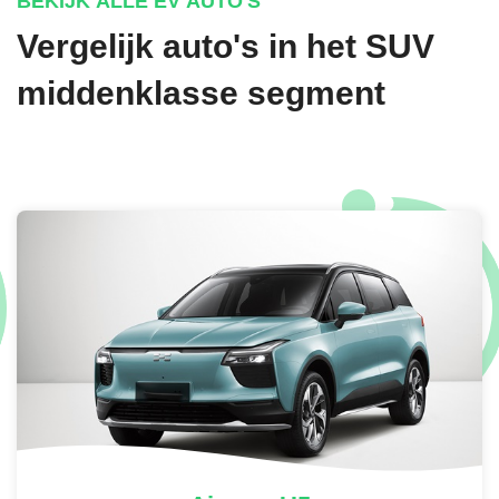
BEKIJK ALLE EV AUTO'S
en met leder bekleed in zwart + Sfeerverlichting interieur (30
kleuren instelbaar)
Vergelijk auto's in het SUV
€ 1.490,-
middenklasse segment
INTERIEUR TOP-SPORT PAKKET PLUS IN
BRUIN / ZWART
Top-Sport voorstoelen, in 'ArtVelours', elektrisch verstelbaar incl
geheugenfunctie en geïntegreerde hoofdsteunen + Achterbank
in ongelijke delen neerklapbaar incl. middenarmsteun en
doorlaadmogelijkheid + Stuurwiel, verwarmd, multifunctioneel en
met leder bekleed in zwart + Sfeerverlichting interieur (30
kleuren instelbaar) + Voorstoelen, verwarmbaar +
Lendensteunen vóór, elektrisch instelbaar met massagefunctie
€ 2.590,-
INTERIEUR TOP-SPORT PAKKET PLUS IN