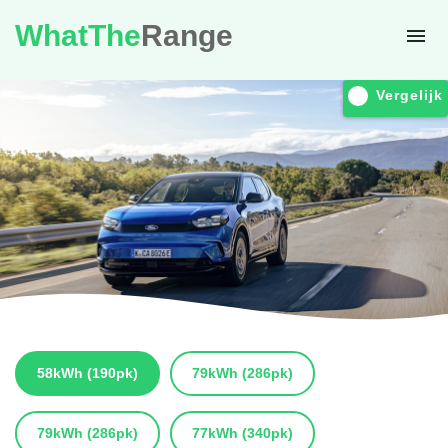
WhatThe
Range
Vergelijk
58kWh
(190pk)
79kWh
(286pk)
79kWh
(286pk)
77kWh
(340pk)