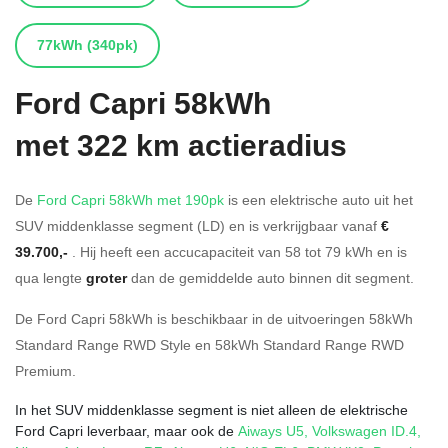
77kWh
(340pk)
Ford
Capri 58kWh
met 322 km actieradius
De
Ford Capri 58kWh met 190pk
is een elektrische auto uit het
SUV middenklasse segment (LD) en is verkrijgbaar vanaf
€
39.700,-
. Hij heeft een accucapaciteit van 58
tot 79
kWh en is
qua lengte
groter
dan de gemiddelde auto binnen dit segment.
De Ford Capri 58kWh is beschikbaar in de
uitvoeringen
58kWh
Standard Range RWD Style
en
58kWh Standard Range RWD
Premium
.
In het SUV middenklasse segment is niet alleen de elektrische
Ford Capri leverbaar, maar ook de
Aiways U5
,
Volkswagen ID.4
,