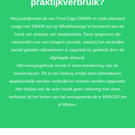
praktijkverbruik?
COMFORT PACK I - STYLE
Het praktijkverbruik van Ford Capri 58kWh ev style standard
12-weg elektrisch verstelbare bestuurdersstoel met memory
range rwd 140kW aut op Whattherange is berekend aan de
functie en massagefunctie + Standaardbekleding i.c.m. Comfort
hand van analyse van laadpasdata. Deze gegevens zijn
Pack I: Gedeeltelijk Sensico in Black Onyx + Voorstoelen met
verzameld over een langere periode, waarbij het werkelijke
geïntegreerde hoofdsteun + Draadloos opladen mobiele
aantal geladen kilowatturen is opgeteld en gedeeld door de
telefoon + Armsteun met cupholder in achterbank +
Buitenspiegels met memory functie en Capri logo projectie +
afgelegde afstand.
Elektrisch bedienbare achterklep met handsfree functie + Skiluik
Het energiegebruik omvat in deze berekening ook de
in achterbank + USB-C oplaadpunten (2x) achterin + Keyless
laadverliezen. Dit is van belang omdat deze kilowatturen
Entry + Verwarmbaar stuurwiel + Verwarmbare voorstoelen +
daadwerkelijk worden verbruikt en moeten worden opgewekt.
Automatisch dimmende binnenspiegel
Het display van de auto houdt geen rekening met deze
€ 1.900,-
verliezen bij het tonen van het energieverbruik in kWh/100 km
of Wh/km.