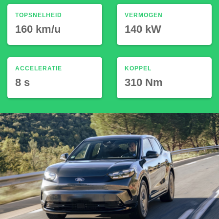
TOPSNELHEID
VERMOGEN
160 km/u
140 kW
ACCELERATIE
KOPPEL
8 s
310 Nm