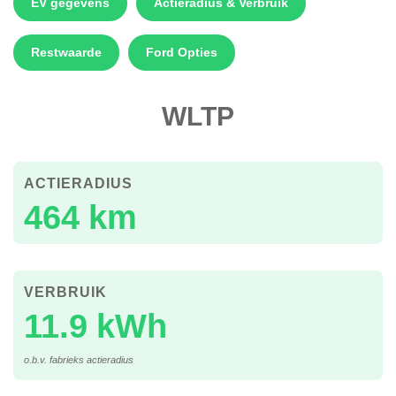
EV gegevens
Actieradius & Verbruik
Restwaarde
Ford Opties
WLTP
ACTIERADIUS
464 km
VERBRUIK
11.9 kWh
o.b.v. fabrieks actieradius