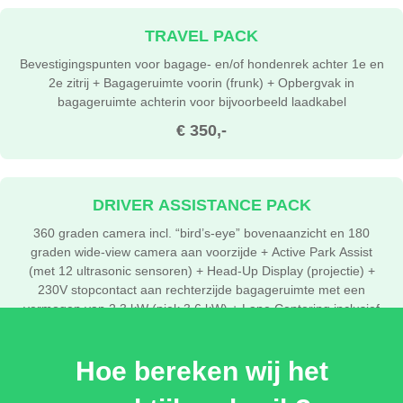
TRAVEL PACK
Bevestigingspunten voor bagage- en/of hondenrek achter 1e en
2e zitrij + Bagageruimte voorin (frunk) + Opbergvak in
bagageruimte achterin voor bijvoorbeeld laadkabel
€ 350,-
DRIVER ASSISTANCE PACK
360 graden camera incl. “bird’s-eye” bovenaanzicht en 180
graden wide-view camera aan voorzijde + Active Park Assist
(met 12 ultrasonic sensoren) + Head-Up Display (projectie) +
230V stopcontact aan rechterzijde bagageruimte met een
vermogen van 2,3 kW (piek 3,6 kW) + Lane Centering inclusief
Lane Change Assist + Pre-Collsion Assist Intersection (PCAi) +
Verwarmbaar stuurwiel (op Style en Select)
Hoe bereken wij het
€ 1.800,-