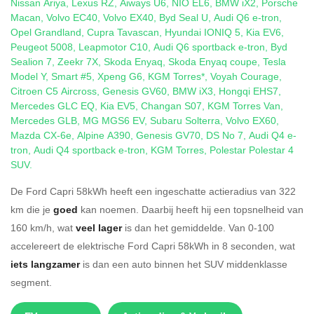
Nissan Ariya
,
Lexus RZ
,
Aiways U6
,
NIO EL6
,
BMW iX2
,
Porsche
Macan
,
Volvo EC40
,
Volvo EX40
,
Byd Seal U
,
Audi Q6 e-tron
,
Opel Grandland
,
Cupra Tavascan
,
Hyundai IONIQ 5
,
Kia EV6
,
Peugeot 5008
,
Leapmotor C10
,
Audi Q6 sportback e-tron
,
Byd
Sealion 7
,
Zeekr 7X
,
Skoda Enyaq
,
Skoda Enyaq coupe
,
Tesla
Model Y
,
Smart #5
,
Xpeng G6
,
KGM Torres*
,
Voyah Courage
,
Citroen C5 Aircross
,
Genesis GV60
,
BMW iX3
,
Hongqi EHS7
,
Mercedes GLC EQ
,
Kia EV5
,
Changan S07
,
KGM Torres Van
,
Mercedes GLB
,
MG MGS6 EV
,
Subaru Solterra
,
Volvo EX60
,
Mazda CX-6e
,
Alpine A390
,
Genesis GV70
,
DS No 7
,
Audi Q4 e-
tron
,
Audi Q4 sportback e-tron
,
KGM Torres
,
Polestar Polestar 4
SUV
.
De Ford Capri 58kWh heeft een ingeschatte actieradius van 322
km die je
goed
kan noemen. Daarbij heeft hij een topsnelheid van
160 km/h, wat
veel lager
is dan het gemiddelde. Van 0-100
accelereert de elektrische Ford Capri 58kWh in 8 seconden, wat
iets langzamer
is dan een auto binnen het SUV middenklasse
segment.