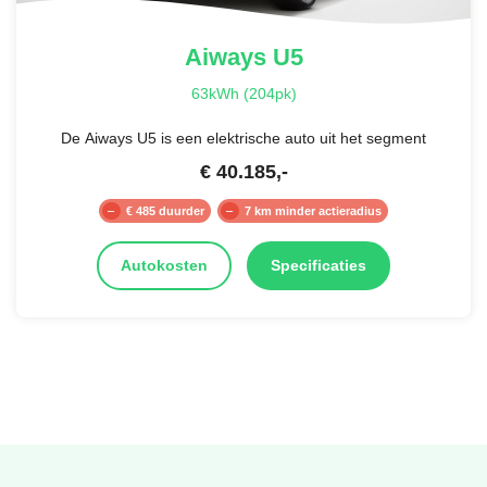
Aiways
U5
63kWh (204pk)
De Aiways U5 is een elektrische auto uit het segment
€
40.185
,-
€ 485 duurder
7 km minder actieradius
Autokosten
Specificaties