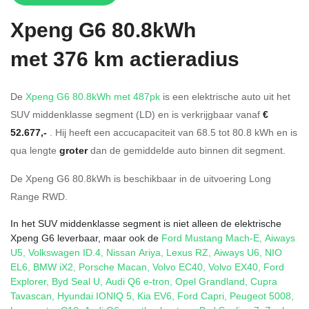
Xpeng
G6 80.8kWh
met 376 km actieradius
De
Xpeng G6 80.8kWh met 487pk
is een elektrische auto uit het
SUV middenklasse segment (LD) en is verkrijgbaar vanaf
€
52.677,-
. Hij heeft een accucapaciteit van 68.5
tot 80.8
kWh en is
qua lengte
groter
dan de gemiddelde auto binnen dit segment.
De Xpeng G6 80.8kWh is beschikbaar in de
uitvoering
Long
Range RWD
.
In het SUV middenklasse segment is niet alleen de elektrische
Xpeng G6 leverbaar, maar ook de
Ford Mustang Mach-E
,
Aiways
U5
,
Volkswagen ID.4
,
Nissan Ariya
,
Lexus RZ
,
Aiways U6
,
NIO
EL6
,
BMW iX2
,
Porsche Macan
,
Volvo EC40
,
Volvo EX40
,
Ford
Explorer
,
Byd Seal U
,
Audi Q6 e-tron
,
Opel Grandland
,
Cupra
Tavascan
,
Hyundai IONIQ 5
,
Kia EV6
,
Ford Capri
,
Peugeot 5008
,