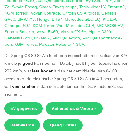
Leapmotor C10
,
Audi Q6 sportback e-tron
,
Byd Sealion 7
,
Zeekr
7X
,
Skoda Enyaq
,
Skoda Enyaq coupe
,
Tesla Model Y
,
Smart #5
,
KGM Torres*
,
Voyah Courage
,
Citroen C5 Aircross
,
Genesis
GV60
,
BMW iX3
,
Hongqi EHS7
,
Mercedes GLC EQ
,
Kia EV5
,
Changan S07
,
KGM Torres Van
,
Mercedes GLB
,
MG MGS6 EV
,
Subaru Solterra
,
Volvo EX60
,
Mazda CX-6e
,
Alpine A390
,
Genesis GV70
,
DS No 7
,
Audi Q4 e-tron
,
Audi Q4 sportback e-
tron
,
KGM Torres
,
Polestar Polestar 4 SUV
.
De Xpeng G6 80.8kWh heeft een ingeschatte actieradius van 376
km die je
goed
kan noemen. Daarbij heeft hij een topsnelheid van
202 km/h, wat
iets hoger
is dan het gemiddelde. Van 0-100
accelereert de elektrische Xpeng G6 80.8kWh in 4.1 seconden,
wat
veel sneller
is dan een auto binnen het SUV middenklasse
segment.
EV gegevens
Actieradius & Verbruik
Restwaarde
Xpeng Opties