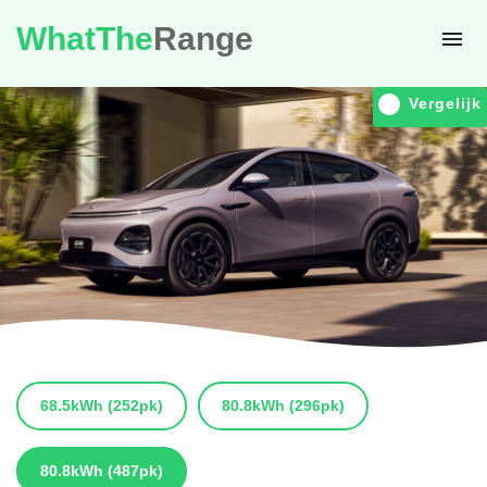
WhatThe
Range
Vergelijk
68.5kWh
(252pk)
80.8kWh
(296pk)
80.8kWh
(487pk)