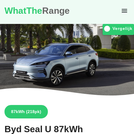
WhatThe
Range
Vergelijk
87kWh
(218pk)
Byd
Seal U 87kWh