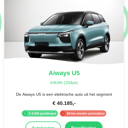
Aiways
U5
63kWh (204pk)
De Aiways U5 is een elektrische auto uit het segment
€
40.185
,-
€ 4.505 goedkoper
84 km minder actieradius
Autokosten
Specificaties