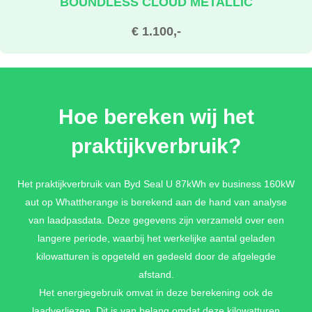
BOUNDLESS CLOUD METALLIC
€ 1.100,-
TIAN QING BLUE METALLIC
Hoe bereken wij het
€ 1.100,-
praktijkverbruik?
OBSIDIAN BLACK METALLIC
Het praktijkverbruik van Byd Seal U 87kWh ev business 160kW
aut op Whattherange is berekend aan de hand van analyse
€ 1.100,-
van laadpasdata. Deze gegevens zijn verzameld over een
langere periode, waarbij het werkelijke aantal geladen
kilowatturen is opgeteld en gedeeld door de afgelegde
afstand.
Het energiegebruik omvat in deze berekening ook de
laadverliezen. Dit is van belang omdat deze kilowatturen