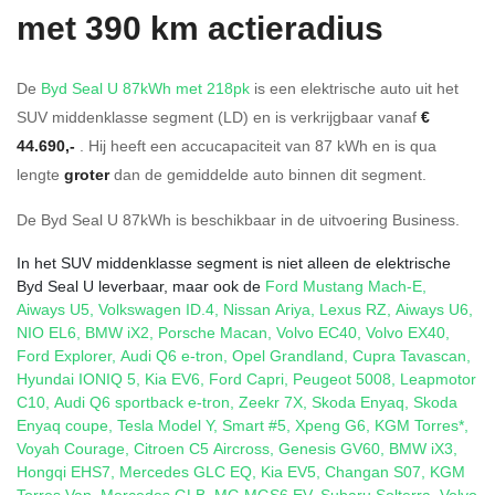
met 390 km actieradius
De
Byd Seal U 87kWh met 218pk
is een elektrische auto uit het
SUV middenklasse segment (LD) en is verkrijgbaar vanaf
€
44.690,-
. Hij heeft een accucapaciteit van 87
kWh en is qua
lengte
groter
dan de gemiddelde auto binnen dit segment.
De Byd Seal U 87kWh is beschikbaar in de
uitvoering
Business
.
In het SUV middenklasse segment is niet alleen de elektrische
Byd Seal U leverbaar, maar ook de
Ford Mustang Mach-E
,
Aiways U5
,
Volkswagen ID.4
,
Nissan Ariya
,
Lexus RZ
,
Aiways U6
,
NIO EL6
,
BMW iX2
,
Porsche Macan
,
Volvo EC40
,
Volvo EX40
,
Ford Explorer
,
Audi Q6 e-tron
,
Opel Grandland
,
Cupra Tavascan
,
Hyundai IONIQ 5
,
Kia EV6
,
Ford Capri
,
Peugeot 5008
,
Leapmotor
C10
,
Audi Q6 sportback e-tron
,
Zeekr 7X
,
Skoda Enyaq
,
Skoda
Enyaq coupe
,
Tesla Model Y
,
Smart #5
,
Xpeng G6
,
KGM Torres*
,
Voyah Courage
,
Citroen C5 Aircross
,
Genesis GV60
,
BMW iX3
,
Hongqi EHS7
,
Mercedes GLC EQ
,
Kia EV5
,
Changan S07
,
KGM
Torres Van
,
Mercedes GLB
,
MG MGS6 EV
,
Subaru Solterra
,
Volvo