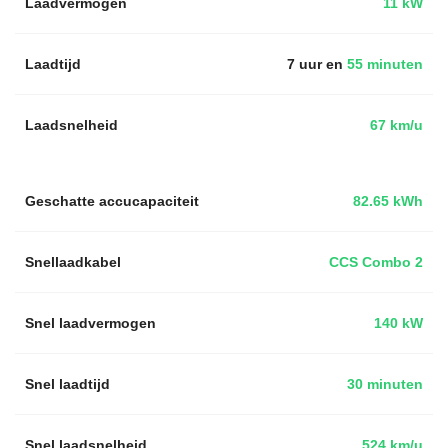
Laadvermogen
11 kW
Laadtijd
7 uur en
55 minuten
Laadsnelheid
67 km/u
Geschatte accucapaciteit
82.65 kWh
Snellaadkabel
CCS Combo 2
Snel laadvermogen
140 kW
Snel laadtijd
30 minuten
Snel laadsnelheid
524 km/u