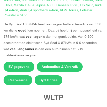
EX60
,
Mazda CX-6e
,
Alpine A390
,
Genesis GV70
,
DS No 7
,
Audi
Q4 e-tron
,
Audi Q4 sportback e-tron
,
KGM Torres
,
Polestar
Polestar 4 SUV
.
De Byd Seal U 87kWh heeft een ingeschatte actieradius van 390
km die je
goed
kan noemen. Daarbij heeft hij een topsnelheid van
175 km/h, wat
veel lager
is dan het gemiddelde. Van 0-100
accelereert de elektrische Byd Seal U 87kWh in 9.6 seconden,
wat
veel langzamer
is dan een auto binnen het SUV
middenklasse segment.
EV gegevens
Actieradius & Verbruik
Restwaarde
Byd Opties
WLTP