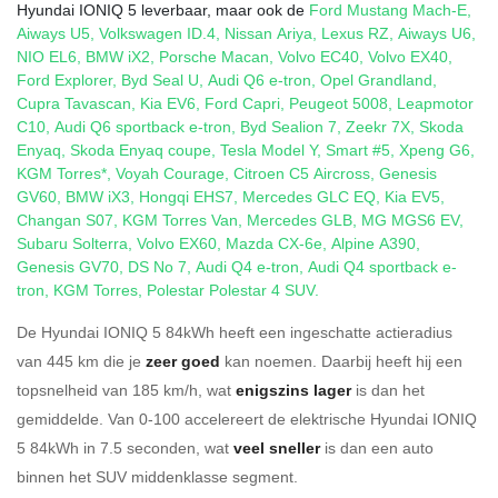
Hyundai IONIQ 5 leverbaar, maar ook de
Ford Mustang Mach-E
,
Aiways U5
,
Volkswagen ID.4
,
Nissan Ariya
,
Lexus RZ
,
Aiways U6
,
NIO EL6
,
BMW iX2
,
Porsche Macan
,
Volvo EC40
,
Volvo EX40
,
Ford Explorer
,
Byd Seal U
,
Audi Q6 e-tron
,
Opel Grandland
,
Cupra Tavascan
,
Kia EV6
,
Ford Capri
,
Peugeot 5008
,
Leapmotor
C10
,
Audi Q6 sportback e-tron
,
Byd Sealion 7
,
Zeekr 7X
,
Skoda
Enyaq
,
Skoda Enyaq coupe
,
Tesla Model Y
,
Smart #5
,
Xpeng G6
,
KGM Torres*
,
Voyah Courage
,
Citroen C5 Aircross
,
Genesis
GV60
,
BMW iX3
,
Hongqi EHS7
,
Mercedes GLC EQ
,
Kia EV5
,
Changan S07
,
KGM Torres Van
,
Mercedes GLB
,
MG MGS6 EV
,
Subaru Solterra
,
Volvo EX60
,
Mazda CX-6e
,
Alpine A390
,
Genesis GV70
,
DS No 7
,
Audi Q4 e-tron
,
Audi Q4 sportback e-
tron
,
KGM Torres
,
Polestar Polestar 4 SUV
.
De Hyundai IONIQ 5 84kWh heeft een ingeschatte actieradius
van 445 km die je
zeer goed
kan noemen. Daarbij heeft hij een
topsnelheid van 185 km/h, wat
enigszins lager
is dan het
gemiddelde. Van 0-100 accelereert de elektrische Hyundai IONIQ
5 84kWh in 7.5 seconden, wat
veel sneller
is dan een auto
binnen het SUV middenklasse segment.