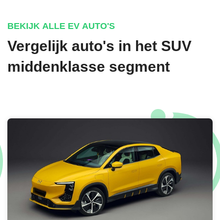
€ 1.095,-
BEKIJK ALLE EV AUTO'S
Vergelijk auto's in het SUV
ECOTRONIC GRAY MATTE METALLIC
middenklasse segment
€ 1.095,-
GRAVITY GOLD MATTE METALLIC
€ 1.095,-
CYBER GRAY METALLIC
€ 895,-