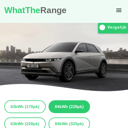
WhatThe
Range
Vergelijk
63kWh
(170pk)
84kWh
(228pk)
63kWh
(228pk)
84kWh
(325pk)