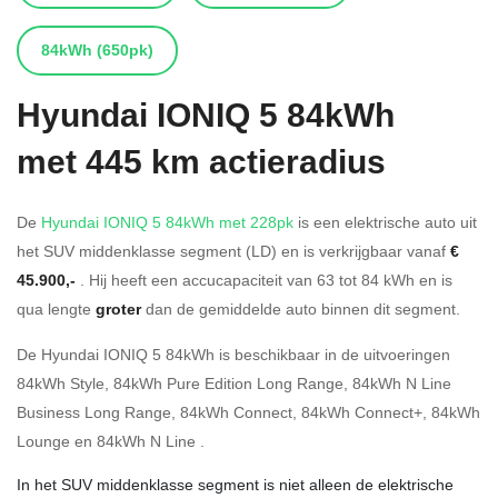
84kWh
(650pk)
Hyundai
IONIQ 5 84kWh
met 445 km actieradius
De
Hyundai IONIQ 5 84kWh met 228pk
is een elektrische auto uit
het SUV middenklasse segment (LD) en is verkrijgbaar vanaf
€
45.900,-
. Hij heeft een accucapaciteit van 63
tot 84
kWh en is
qua lengte
groter
dan de gemiddelde auto binnen dit segment.
De Hyundai IONIQ 5 84kWh is beschikbaar in de
uitvoeringen
84kWh Style
,
84kWh Pure Edition Long Range
,
84kWh N Line
Business Long Range
,
84kWh Connect
,
84kWh Connect+
,
84kWh
Lounge
en
84kWh N Line
.
In het SUV middenklasse segment is niet alleen de elektrische