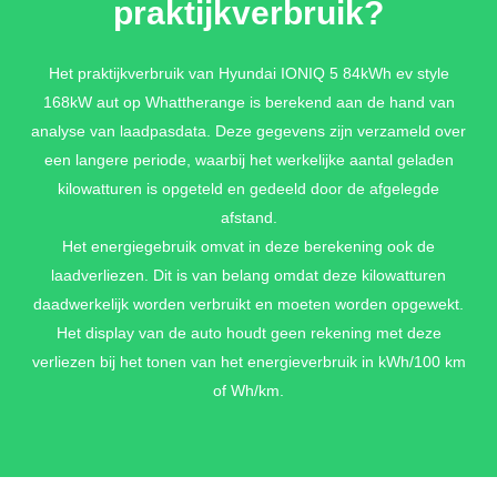
praktijkverbruik?
ECOTRONIC GRAY PEARL MICA
Het praktijkverbruik van Hyundai IONIQ 5 84kWh ev style
168kW aut op Whattherange is berekend aan de hand van
€ 895,-
analyse van laadpasdata. Deze gegevens zijn verzameld over
een langere periode, waarbij het werkelijke aantal geladen
kilowatturen is opgeteld en gedeeld door de afgelegde
LUCID BLUE PEARL MICA
afstand.
€ 895,-
Het energiegebruik omvat in deze berekening ook de
laadverliezen. Dit is van belang omdat deze kilowatturen
daadwerkelijk worden verbruikt en moeten worden opgewekt.
Het display van de auto houdt geen rekening met deze
META BLUE PEARL MICA
verliezen bij het tonen van het energieverbruik in kWh/100 km
€ 895,-
of Wh/km.
ATLAS WHITE MATTE METALLIC