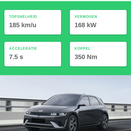
TOPSNELHEID
VERMOGEN
185 km/u
168 kW
ACCELERATIE
KOPPEL
7.5 s
350 Nm