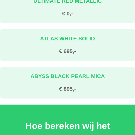
ULTIMATE RED METALLIC
€ 0,-
ATLAS WHITE SOLID
€ 695,-
ABYSS BLACK PEARL MICA
€ 895,-
DIGITAL TEAL-GREEN PEARL MICA
Hoe bereken wij het
€ 895,-