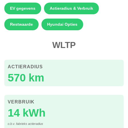
EV gegevens
Actieradius & Verbruik
Restwaarde
Hyundai Opties
WLTP
ACTIERADIUS
570 km
VERBRUIK
14 kWh
o.b.v. fabrieks actieradius