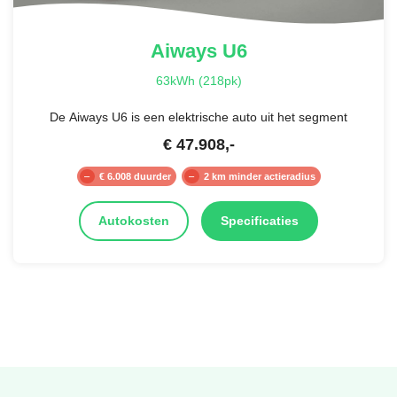
Aiways
U6
63kWh (218pk)
De Aiways U6 is een elektrische auto uit het segment
€
47.908
,-
€ 6.008 duurder
2 km minder actieradius
Autokosten
Specificaties