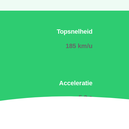
Topsnelheid
185 km/u
Acceleratie
5.3 s