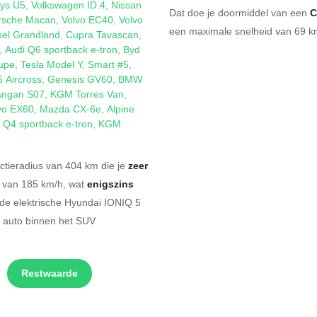
ys U5
,
Volkswagen ID.4
,
Nissan
Dat doe je doormiddel van een
C
rsche Macan
,
Volvo EC40
,
Volvo
een maximale snelheid van 69 km
el Grandland
,
Cupra Tavascan
,
,
Audi Q6 sportback e-tron
,
Byd
upe
,
Tesla Model Y
,
Smart #5
,
5 Aircross
,
Genesis GV60
,
BMW
ngan S07
,
KGM Torres Van
,
vo EX60
,
Mazda CX-6e
,
Alpine
 Q4 sportback e-tron
,
KGM
tieradius van 404 km die je
zeer
d van 185 km/h, wat
enigszins
 de elektrische Hyundai IONIQ 5
 auto binnen het SUV
Restwaarde