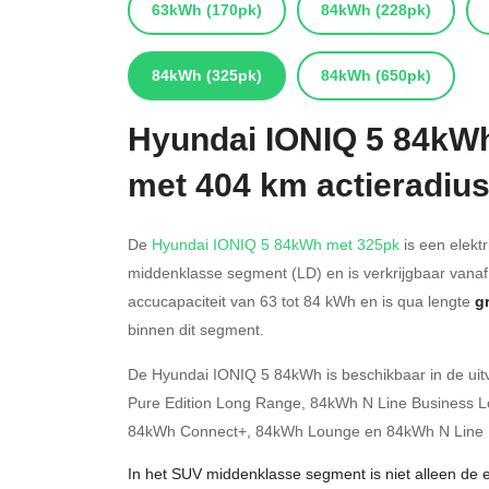
63kWh
(170pk)
84kWh
(228pk)
84kWh
(325pk)
84kWh
(650pk)
Hyundai
IONIQ 5 84kW
met 404 km actieradiu
De
Hyundai IONIQ 5 84kWh met 325pk
is een elekt
middenklasse segment (LD) en is verkrijgbaar vana
accucapaciteit van 63
tot 84
kWh en is qua lengte
g
binnen dit segment.
De Hyundai IONIQ 5 84kWh is beschikbaar in de
ui
Pure Edition Long Range
,
84kWh N Line Business 
84kWh Connect+
,
84kWh Lounge
en
84kWh N Line
In het SUV middenklasse segment is niet alleen de 