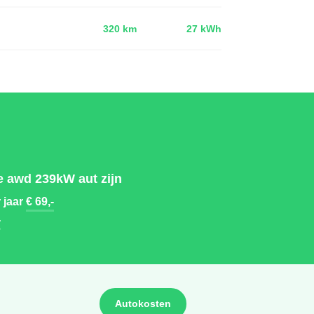
d
320 km
27 kWh
 awd 239kW aut zijn
 jaar
€ 69,-
-
Autokosten