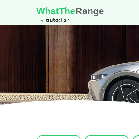
WhatThe
Range
by