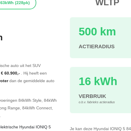
WLTP
63kWh
(228pk)
500 km
h
ACTIERADIUS
s
rische auto uit het SUV
f
€ 60.900,-
. Hij heeft een
16 kWh
roter
dan de gemiddelde auto
VERBRUIK
tvoeringen
84kWh Style
,
84kWh
o.b.v. fabrieks actieradius
Long Range
,
84kWh Connect
,
.
elektrische Hyundai IONIQ 5
Je kan deze Hyundai IONIQ 5 