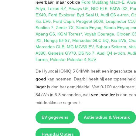
leverbaar, maar ook de
Ford Mustang Mach-E
,
Aiwa
Ariya
,
Lexus RZ
,
Aiways U6
,
NIO EL6
,
BMW iX2
,
Po
EX40
,
Ford Explorer
,
Byd Seal U
,
Audi Q6 e-tron
,
Op
Kia EV6
,
Ford Capri
,
Peugeot 5008
,
Leapmotor C10
Sealion 7
,
Zeekr 7X
,
Skoda Enyaq
,
Skoda Enyaq co
Xpeng G6
,
KGM Torres*
,
Voyah Courage
,
Citroen C
iX3
,
Hongqi EHS7
,
Mercedes GLC EQ
,
Kia EV5
,
Cha
Mercedes GLB
,
MG MGS6 EV
,
Subaru Solterra
,
Vol
A390
,
Genesis GV70
,
DS No 7
,
Audi Q4 e-tron
,
Audi
Torres
,
Polestar Polestar 4 SUV
.
De Hyundai IONIQ 5 84kWh heeft een ingeschatte ac
goed
kan noemen. Daarbij heeft hij een topsnelhei
lager
is dan het gemiddelde. Van 0-100 accelereert
84kWh in 5.3 seconden, wat
veel sneller
is dan een
middenklasse segment.
EV gegevens
Actieradius & Verbruik
Hyundai Opties