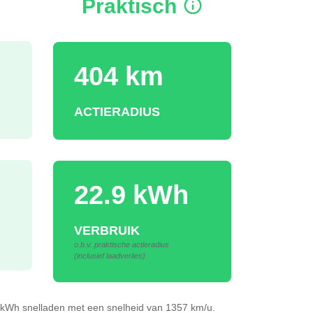
Praktisch
404 km
ACTIERADIUS
22.9 kWh
VERBRUIK
o.b.v. praktische actieradius
(inclusief laadverlies)
84kWh
snelladen
met een snelheid van 1357 km/u.