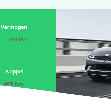
Vermogen
239 kW
Koppel
605 Nm