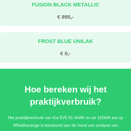
FUSION BLACK METALLIC
€ 895,-
FROST BLUE UNILAK
€ 0,-
ICEBERG GREEN METALLIC
Hoe bereken wij het
€ 895,-
praktijkverbruik?
MAGMA RED METALLIC
Het praktijkverbruik van Kia EV5 81.4kWh ev air 160kW aut op
Whattherange is berekend aan de hand van analyse van
€ 895,-