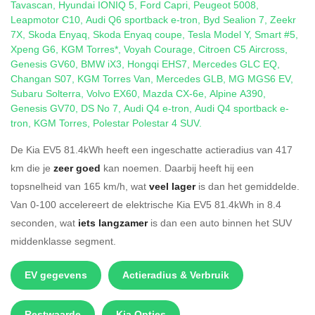
Tavascan
,
Hyundai IONIQ 5
,
Ford Capri
,
Peugeot 5008
,
Leapmotor C10
,
Audi Q6 sportback e-tron
,
Byd Sealion 7
,
Zeekr
7X
,
Skoda Enyaq
,
Skoda Enyaq coupe
,
Tesla Model Y
,
Smart #5
,
Xpeng G6
,
KGM Torres*
,
Voyah Courage
,
Citroen C5 Aircross
,
Genesis GV60
,
BMW iX3
,
Hongqi EHS7
,
Mercedes GLC EQ
,
Changan S07
,
KGM Torres Van
,
Mercedes GLB
,
MG MGS6 EV
,
Subaru Solterra
,
Volvo EX60
,
Mazda CX-6e
,
Alpine A390
,
Genesis GV70
,
DS No 7
,
Audi Q4 e-tron
,
Audi Q4 sportback e-
tron
,
KGM Torres
,
Polestar Polestar 4 SUV
.
De Kia EV5 81.4kWh heeft een ingeschatte actieradius van 417
km die je
zeer goed
kan noemen. Daarbij heeft hij een
topsnelheid van 165 km/h, wat
veel lager
is dan het gemiddelde.
Van 0-100 accelereert de elektrische Kia EV5 81.4kWh in 8.4
seconden, wat
iets langzamer
is dan een auto binnen het SUV
middenklasse segment.
EV gegevens
Actieradius & Verbruik
Restwaarde
Kia Opties