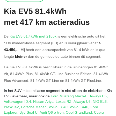
Kia
EV5 81.4kWh
met 417 km actieradius
De
Kia EV5 81.4kWh met 218pk
is een elektrische auto uit het
SUV middenklasse segment (LD) en is verkrijgbaar vanaf
€
43.450,-
. Hij heeft een accucapaciteit van 81.4
kWh en is qua
lengte
kleiner
dan de gemiddelde auto binnen dit segment.
De Kia EV5 81.4kWh is beschikbaar in de
uitvoeringen
81.4kWh
Air
,
81.4kWh Plus
,
81.4kWh GT-Line Business Edition
,
81.4kWh
Plus Advanced
,
81.4kWh GT-Line
en
81.4kWh GT-PlusLine
.
In het SUV middenklasse segment is niet alleen de elektrische Kia
EV5 leverbaar, maar ook de
Ford Mustang Mach-E
,
Aiways U5
,
Volkswagen ID.4
,
Nissan Ariya
,
Lexus RZ
,
Aiways U6
,
NIO EL6
,
BMW iX2
,
Porsche Macan
,
Volvo EC40
,
Volvo EX40
,
Ford
Explorer
,
Byd Seal U
,
Audi Q6 e-tron
,
Opel Grandland
,
Cupra