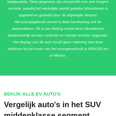
laadpasdata. Deze gegevens zijn verzameld over een langere
periode, waarbij het werkelijke aantal geladen kilowatturen is
opgeteld en gedeeld door de afgelegde afstand.
DARK OCEAN BLUE METALLIC
Het energiegebruik omvat in deze berekening ook de
€ 895,-
laadverliezen. Dit is van belang omdat deze kilowatturen
daadwerkelijk worden verbruikt en moeten worden opgewekt.
Het display van de auto houdt geen rekening met deze
verliezen bij het tonen van het energieverbruik in kWh/100 km
GRAVITY GRAY METALLIC
of Wh/km.
€ 895,-
IVORY SILVER METALLIC
€ 895,-
BEKIJK ALLE EV AUTO'S
Vergelijk auto's in het SUV
middenklasse segment