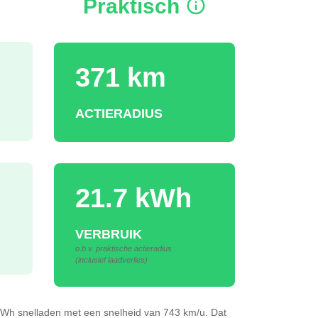
Praktisch
371 km
ACTIERADIUS
21.7 kWh
VERBRUIK
o.b.v. praktische actieradius
(inclusief laadverlies)
3kWh
snelladen
met een snelheid van 743 km/u.
Dat