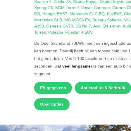
Sealion 7
,
Zeekr 7X
,
Skoda Enyaq
,
Skoda Enyaq co
Xpeng G6
,
KGM Torres*
,
Voyah Courage
,
Citroen C
iX3
,
Hongqi EHS7
,
Mercedes GLC EQ
,
Kia EV5
,
Cha
Mercedes GLB
,
MG MGS6 EV
,
Subaru Solterra
,
Vol
A390
,
Genesis GV70
,
DS No 7
,
Audi Q4 e-tron
,
Audi
Torres
,
Polestar Polestar 4 SUV
.
De Opel Grandland 73kWh heeft een ingeschatte act
kan noemen. Daarbij heeft hij een topsnelheid van 
het gemiddelde. Van 0-100 accelereert de elektris
seconden, wat
veel langzamer
is dan een auto bin
segment.
EV gegevens
Actieradius & Verbruik
Opel Opties