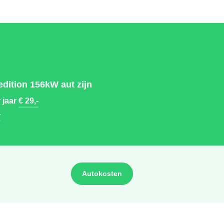
dition 156kW aut zijn
 jaar
€ 29,-
-
Autokosten