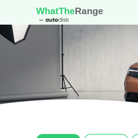
WhatThe
Range
by