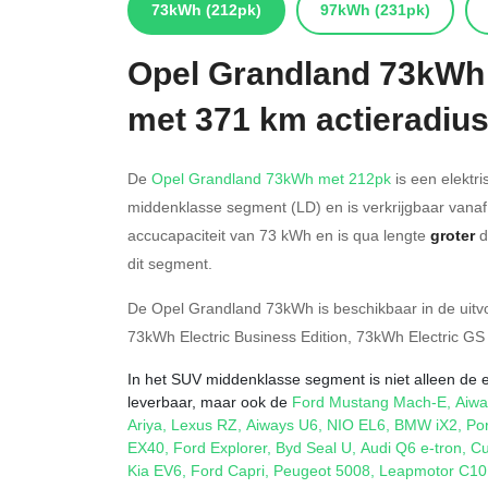
73kWh
(212pk)
97kWh
(231pk)
Opel
Grandland 73kWh
met 371 km actieradiu
De
Opel Grandland 73kWh met 212pk
is een elektri
middenklasse segment (LD) en is verkrijgbaar vana
accucapaciteit van 73
kWh en is qua lengte
groter
d
dit segment.
De Opel Grandland 73kWh is beschikbaar in de
uitv
73kWh Electric Business Edition
,
73kWh Electric GS
In het SUV middenklasse segment is niet alleen de 
leverbaar, maar ook de
Ford Mustang Mach-E
,
Aiwa
Ariya
,
Lexus RZ
,
Aiways U6
,
NIO EL6
,
BMW iX2
,
Po
EX40
,
Ford Explorer
,
Byd Seal U
,
Audi Q6 e-tron
,
Cu
Kia EV6
,
Ford Capri
,
Peugeot 5008
,
Leapmotor C10