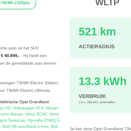
WLTP
73kWh
(325pk)
521 km
s
ACTIERADIUS
sche auto uit het SUV
f
€ 40.899,-
. Hij heeft een
an de gemiddelde auto binnen
13.3 kWh
oeringen
73kWh Electric Edition
,
en
73kWh Electric Ultimate
.
VERBRUIK
elektrische Opel Grandland
o.b.v. fabrieks actieradius
ys U5
,
Volkswagen ID.4
,
Nissan
rsche Macan
,
Volvo EC40
,
Volvo
pra Tavascan
,
Hyundai IONIQ 5
,
,
Audi Q6 sportback e-tron
,
Byd
Je kan deze Opel Grandland 7