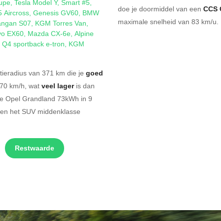
upe
,
Tesla Model Y
,
Smart #5
,
doe je doormiddel van een
CCS 
5 Aircross
,
Genesis GV60
,
BMW
maximale snelheid van 83 km/u. 
ngan S07
,
KGM Torres Van
,
vo EX60
,
Mazda CX-6e
,
Alpine
 Q4 sportback e-tron
,
KGM
ieradius van 371 km die je
goed
170 km/h, wat
veel lager
is dan
che Opel Grandland 73kWh in 9
nen het SUV middenklasse
Restwaarde