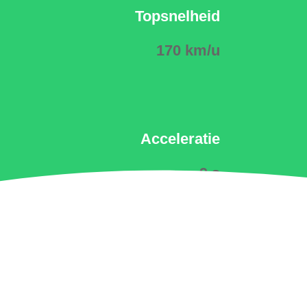
Topsnelheid
170 km/u
Acceleratie
9 s