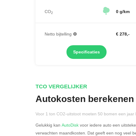
CO
0 g/km
2
Netto bijtelling
€ 278,-
Specificaties
TCO VERGELIJKER
Autokosten berekenen
Voor 1 ton CO2-uitstoot moeten 50 bomen een jaar 
Gelukkig kan
AutoDisk
voor iedere auto een uitstek
verwachten maandkosten. Dat geeft een nog veel bet
Rijdt u meer dan 500