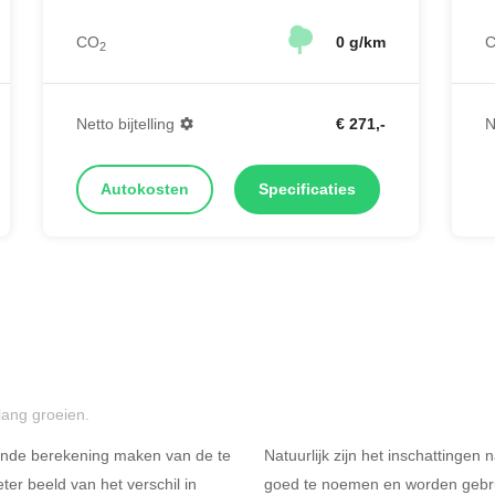
CO
0 g/km
2
Netto bijtelling
€ 271,-
N
Autokosten
Specificaties
lang groeien.
ende berekening maken van de te
Natuurlijk zijn het inschattingen
er beeld van het verschil in
goed te noemen en worden gebru
Rijdt u meer dan 500
R