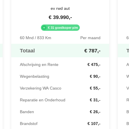
ev rwd aut
€
39.990
,-
€ 31 goedkoper p/m
60 Mnd / 833 Km
Per maand
6
Totaal
€ 787,-
T
Afschrijving en Rente
€ 475,-
A
Wegenbelasting
€ 90,-
W
Verzekering WA Casco
€ 55,-
V
Reparatie en Onderhoud
€ 31,-
R
Banden
€ 26,-
B
Brandstof
€ 107,-
B