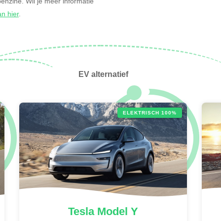
 benzine. Wil je meer informatie
an hier
.
EV alternatief
ELEKTRISCH 100%
Tesla
Model Y