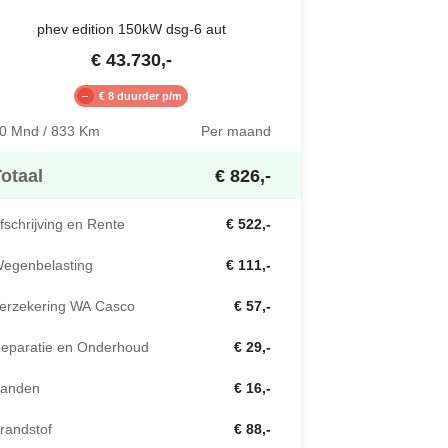
phev edition 150kW dsg-6 aut
€
43.730
,-
€ 8 duurder p/m
0 Mnd / 833 Km
Per maand
otaal
€ 826,-
fschrijving en Rente
€ 522,-
egenbelasting
€ 111,-
erzekering WA Casco
€ 57,-
eparatie en Onderhoud
€ 29,-
anden
€ 16,-
randstof
€ 88,-