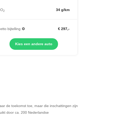
CO
34 g/km
2
etto bijtelling
€ 297,-
Kies een andere auto
 naar de toekomst toe, maar die inschattingen zijn
Merken op basis van segment
ikt door ca. 200 Nederlandse
ijdt u meer dan 500