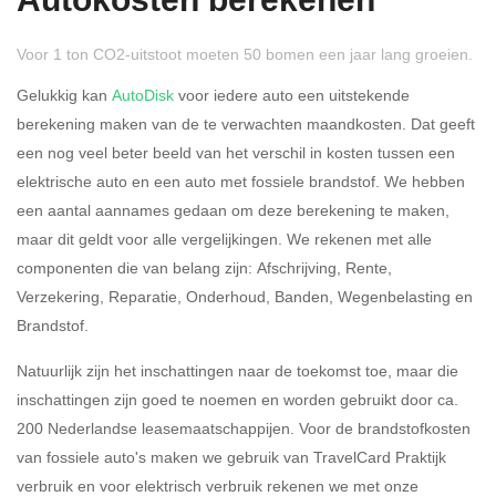
Autokosten berekenen
Voor 1 ton CO2-uitstoot moeten 50 bomen een jaar lang groeien.
Gelukkig kan
AutoDisk
voor iedere auto een uitstekende
berekening maken van de te verwachten maandkosten. Dat geeft
een nog veel beter beeld van het verschil in kosten tussen een
Rijdt u meer dan 500
Ja
Nee
elektrische auto en een auto met fossiele brandstof. We hebben
kilometer privé?
een aantal aannames gedaan om deze berekening te maken,
maar dit geldt voor alle vergelijkingen. We rekenen met alle
Belastingspercentage
componenten die van belang zijn: Afschrijving, Rente,
37,07% (Belastbaar tot €
Verzekering, Reparatie, Onderhoud, Banden, Wegenbelasting en
69.398,-)
Brandstof.
49,50% (Belastbaar van €
Natuurlijk zijn het inschattingen naar de toekomst toe, maar die
69.399,- )
inschattingen zijn goed te noemen en worden gebruikt door ca.
200 Nederlandse leasemaatschappijen. Voor de brandstofkosten
Eigen bijdrage
van fossiele auto's maken we gebruik van TravelCard Praktijk
verbruik en voor elektrisch verbruik rekenen we met onze