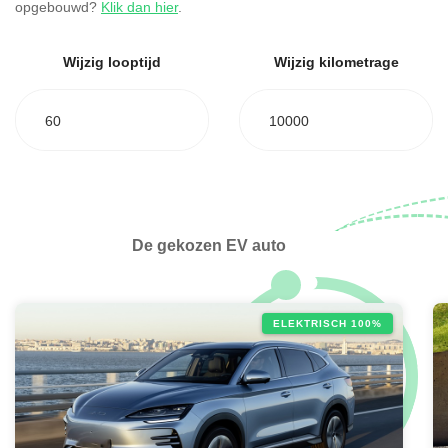
opgebouwd?
Klik dan hier
.
Wijzig looptijd
Wijzig kilometrage
60
10000
De gekozen EV auto
ELEKTRISCH 100%