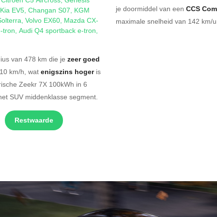
je doormiddel van een
CCS Com
Kia EV5
,
Changan S07
,
KGM
olterra
,
Volvo EX60
,
Mazda CX-
maximale snelheid van 142 km/u.
-tron
,
Audi Q4 sportback e-tron
,
ius van 478 km die je
zeer goed
210 km/h, wat
enigszins hoger
is
trische Zeekr 7X 100kWh in 6
 het SUV middenklasse segment.
Restwaarde