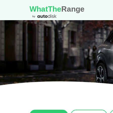
WhatThe
Range
by