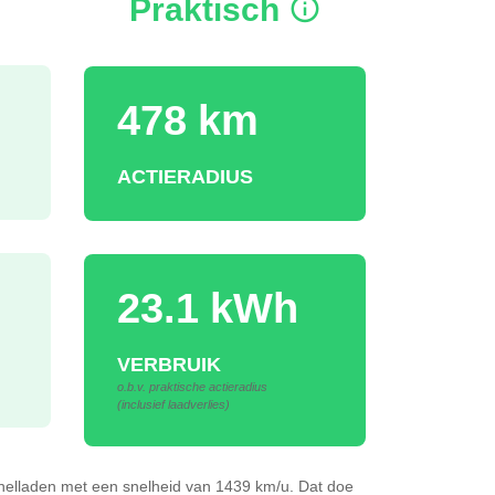
Praktisch
478 km
ACTIERADIUS
23.1 kWh
VERBRUIK
o.b.v. praktische actieradius
(inclusief laadverlies)
nelladen
met een snelheid van 1439 km/u.
Dat doe