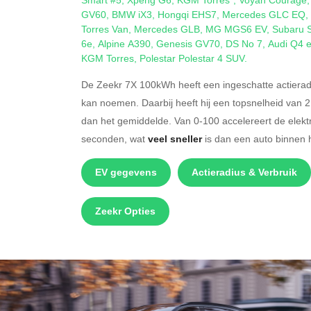
GV60
,
BMW iX3
,
Hongqi EHS7
,
Mercedes GLC EQ
,
Torres Van
,
Mercedes GLB
,
MG MGS6 EV
,
Subaru S
6e
,
Alpine A390
,
Genesis GV70
,
DS No 7
,
Audi Q4 e
KGM Torres
,
Polestar Polestar 4 SUV
.
De Zeekr 7X 100kWh heeft een ingeschatte actierad
kan noemen. Daarbij heeft hij een topsnelheid van 
dan het gemiddelde. Van 0-100 accelereert de elek
seconden, wat
veel sneller
is dan een auto binnen
EV gegevens
Actieradius & Verbruik
Zeekr Opties