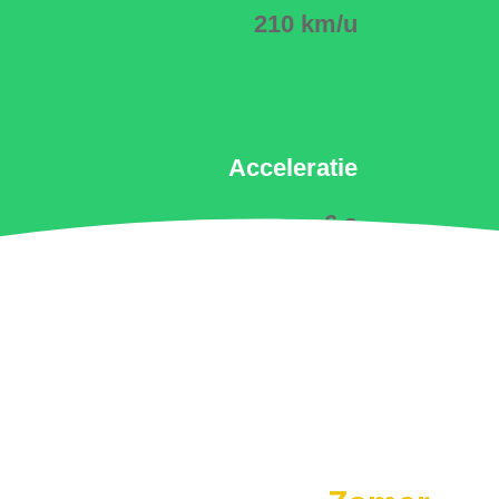
210 km/u
Acceleratie
6 s