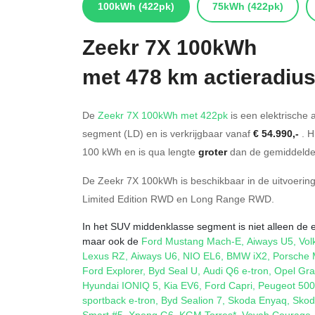
100kWh
(422pk)
75kWh
(422pk)
Zeekr
7X 100kWh
met 478 km actieradiu
De
Zeekr 7X 100kWh met 422pk
is een elektrische 
segment (LD) en is verkrijgbaar vanaf
€ 54.990,-
. H
100
kWh en is qua lengte
groter
dan de gemiddelde 
De Zeekr 7X 100kWh is beschikbaar in de
uitvoerin
Limited Edition RWD
en
Long Range RWD
.
In het SUV middenklasse segment is niet alleen de e
maar ook de
Ford Mustang Mach-E
,
Aiways U5
,
Vol
Lexus RZ
,
Aiways U6
,
NIO EL6
,
BMW iX2
,
Porsche
Ford Explorer
,
Byd Seal U
,
Audi Q6 e-tron
,
Opel Gra
Hyundai IONIQ 5
,
Kia EV6
,
Ford Capri
,
Peugeot 50
sportback e-tron
,
Byd Sealion 7
,
Skoda Enyaq
,
Skod
Smart #5
,
Xpeng G6
,
KGM Torres*
,
Voyah Courage