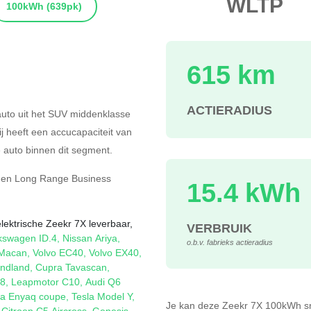
WLTP
100kWh
(639pk)
615 km
s
ACTIERADIUS
auto uit het SUV middenklasse
ij heeft een accucapaciteit van
auto binnen dit segment.
gen
Long Range Business
15.4 kWh
lektrische Zeekr 7X leverbaar,
VERBRUIK
kswagen ID.4
,
Nissan Ariya
,
o.b.v. fabrieks actieradius
 Macan
,
Volvo EC40
,
Volvo EX40
,
ndland
,
Cupra Tavascan
,
08
,
Leapmotor C10
,
Audi Q6
a Enyaq coupe
,
Tesla Model Y
,
Je kan deze Zeekr 7X 100kWh
s
,
Citroen C5 Aircross
,
Genesis