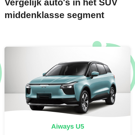
Vergelijk auto's in het SUV
ICEBERG GREEN MATTE METALLIC
middenklasse segment
€ 1.895,-
Aiways
U5