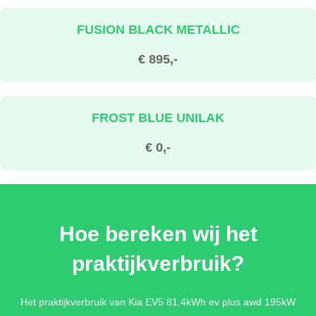
FUSION BLACK METALLIC
€ 895,-
FROST BLUE UNILAK
€ 0,-
ICEBERG GREEN METALLIC
Hoe bereken wij het
€ 895,-
praktijkverbruik?
MAGMA RED METALLIC
Het praktijkverbruik van Kia EV5 81.4kWh ev plus awd 195kW