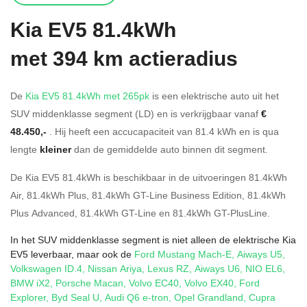
Kia
EV5 81.4kWh
met 394 km actieradius
De
Kia EV5 81.4kWh met 265pk
is een elektrische auto uit het
SUV middenklasse segment (LD) en is verkrijgbaar vanaf
€
48.450,-
. Hij heeft een accucapaciteit van 81.4
kWh en is qua
lengte
kleiner
dan de gemiddelde auto binnen dit segment.
De Kia EV5 81.4kWh is beschikbaar in de
uitvoeringen
81.4kWh
Air
,
81.4kWh Plus
,
81.4kWh GT-Line Business Edition
,
81.4kWh
Plus Advanced
,
81.4kWh GT-Line
en
81.4kWh GT-PlusLine
.
In het SUV middenklasse segment is niet alleen de elektrische Kia
EV5 leverbaar, maar ook de
Ford Mustang Mach-E
,
Aiways U5
,
Volkswagen ID.4
,
Nissan Ariya
,
Lexus RZ
,
Aiways U6
,
NIO EL6
,
BMW iX2
,
Porsche Macan
,
Volvo EC40
,
Volvo EX40
,
Ford
Explorer
,
Byd Seal U
,
Audi Q6 e-tron
,
Opel Grandland
,
Cupra