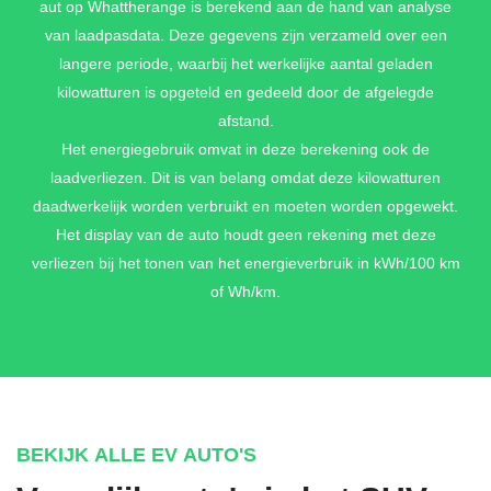
aut op Whattherange is berekend aan de hand van analyse
€ 895,-
van laadpasdata. Deze gegevens zijn verzameld over een
langere periode, waarbij het werkelijke aantal geladen
kilowatturen is opgeteld en gedeeld door de afgelegde
DARK OCEAN BLUE METALLIC
afstand.
€ 895,-
Het energiegebruik omvat in deze berekening ook de
laadverliezen. Dit is van belang omdat deze kilowatturen
daadwerkelijk worden verbruikt en moeten worden opgewekt.
Het display van de auto houdt geen rekening met deze
GRAVITY GRAY METALLIC
verliezen bij het tonen van het energieverbruik in kWh/100 km
€ 895,-
of Wh/km.
IVORY SILVER METALLIC
€ 895,-
BEKIJK ALLE EV AUTO'S