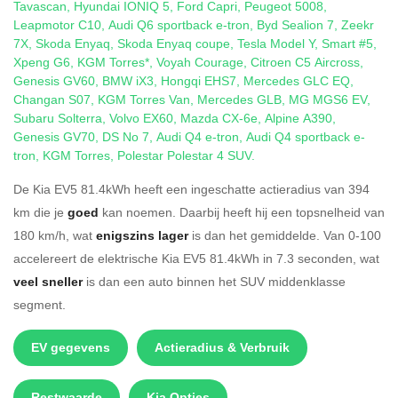
Tavascan
,
Hyundai IONIQ 5
,
Ford Capri
,
Peugeot 5008
,
Leapmotor C10
,
Audi Q6 sportback e-tron
,
Byd Sealion 7
,
Zeekr
7X
,
Skoda Enyaq
,
Skoda Enyaq coupe
,
Tesla Model Y
,
Smart #5
,
Xpeng G6
,
KGM Torres*
,
Voyah Courage
,
Citroen C5 Aircross
,
Genesis GV60
,
BMW iX3
,
Hongqi EHS7
,
Mercedes GLC EQ
,
Changan S07
,
KGM Torres Van
,
Mercedes GLB
,
MG MGS6 EV
,
Subaru Solterra
,
Volvo EX60
,
Mazda CX-6e
,
Alpine A390
,
Genesis GV70
,
DS No 7
,
Audi Q4 e-tron
,
Audi Q4 sportback e-
tron
,
KGM Torres
,
Polestar Polestar 4 SUV
.
De Kia EV5 81.4kWh heeft een ingeschatte actieradius van 394
km die je
goed
kan noemen. Daarbij heeft hij een topsnelheid van
180 km/h, wat
enigszins lager
is dan het gemiddelde. Van 0-100
accelereert de elektrische Kia EV5 81.4kWh in 7.3 seconden, wat
veel sneller
is dan een auto binnen het SUV middenklasse
segment.
EV gegevens
Actieradius & Verbruik
Restwaarde
Kia Opties