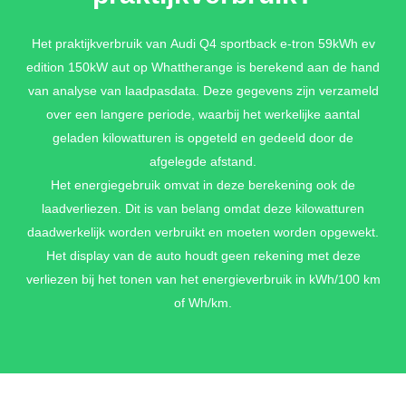
Progressieve besturing + Sportonderstel
Het praktijkverbruik van Audi Q4 sportback e-tron 59kWh ev
€ 570,-
edition 150kW aut op Whattherange is berekend aan de hand
van analyse van laadpasdata. Deze gegevens zijn verzameld
over een langere periode, waarbij het werkelijke aantal
DYNAMIEKPAKKET PLUS
geladen kilowatturen is opgeteld en gedeeld door de
Progressieve besturing + Onderstel met demperregeling
afgelegde afstand.
€ 1.390,-
Het energiegebruik omvat in deze berekening ook de
laadverliezen. Dit is van belang omdat deze kilowatturen
daadwerkelijk worden verbruikt en moeten worden opgewekt.
Het display van de auto houdt geen rekening met deze
TECH
verliezen bij het tonen van het energieverbruik in kWh/100 km
Achteruitrijcamera (KA2) + Projectielicht in de buitenspiegels
of Wh/km.
(1J2) + Buitenspiegels elektrisch verstelbaar, verwarmbaar en
inklapbaar, aan beide kanten automatisch dimmend (6XI) +
Comfortsleutel (4K5) + Achterklep met comfortopening (4E6) +
Digitale sleutel (2F1) + Adaptive cruise control (8T3)
€ 1.990,-