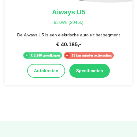
Aiways
U5
63kWh (204pk)
De Aiways U5 is een elektrische auto uit het segment
€
40.185
,-
€ 6.240 goedkoper
19 km minder actieradius
Autokosten
Specificaties