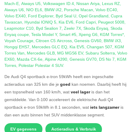
Mach-E
,
Aiways U5
,
Volkswagen ID.4
,
Nissan Ariya
,
Lexus RZ
,
Aiways U6
,
NIO EL6
,
BMW iX2
,
Porsche Macan
,
Volvo EC40
,
Volvo EX40
,
Ford Explorer
,
Byd Seal U
,
Opel Grandland
,
Cupra
Tavascan
,
Hyundai IONIQ 5
,
Kia EV6
,
Ford Capri
,
Peugeot 5008
,
Leapmotor C10
,
Byd Sealion 7
,
Zeekr 7X
,
Skoda Enyaq
,
Skoda
Enyaq coupe
,
Tesla Model Y
,
Smart #5
,
Xpeng G6
,
KGM Torres*
,
Voyah Courage
,
Citroen C5 Aircross
,
Genesis GV60
,
BMW iX3
,
Hongqi EHS7
,
Mercedes GLC EQ
,
Kia EV5
,
Changan S07
,
KGM
Torres Van
,
Mercedes GLB
,
MG MGS6 EV
,
Subaru Solterra
,
Volvo
EX60
,
Mazda CX-6e
,
Alpine A390
,
Genesis GV70
,
DS No 7
,
KGM
Torres
,
Polestar Polestar 4 SUV
.
De Audi Q4 sportback e-tron 59kWh heeft een ingeschatte
actieradius van 325 km die je
goed
kan noemen. Daarbij heeft hij
een topsnelheid van 160 km/h, wat
veel lager
is dan het
gemiddelde. Van 0-100 accelereert de elektrische Audi Q4
sportback e-tron 59kWh in 8.1 seconden, wat
iets langzamer
is
dan een auto binnen het SUV middenklasse segment.
EV gegevens
Actieradius & Verbruik