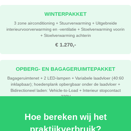
WINTERPAKKET
3 zone airconditioning + Stuurverwarming + Uitgebreide
interieurvoorverwarming en -ventilatie + Stoelverwarming voorin
+ Stoelverwarming achterin
€ 1.270,-
OPBERG- EN BAGAGERUIMTEPAKKET
Bagageruimtenet + 2 LED-lampen + Variabele laadvloer (40:60
inklapbaar); hoedenplank opbergbaar onder de laadvloer +
Bidirectioneel laden: Vehicle-to-Load + Interieur stopcontact
230V
€ 375,-
Hoe bereken wij het
praktijkverbruik?
DYNAMIEKPAKKET