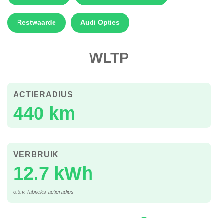
Restwaarde
Audi Opties
WLTP
ACTIERADIUS
440 km
VERBRUIK
12.7 kWh
o.b.v. fabrieks actieradius