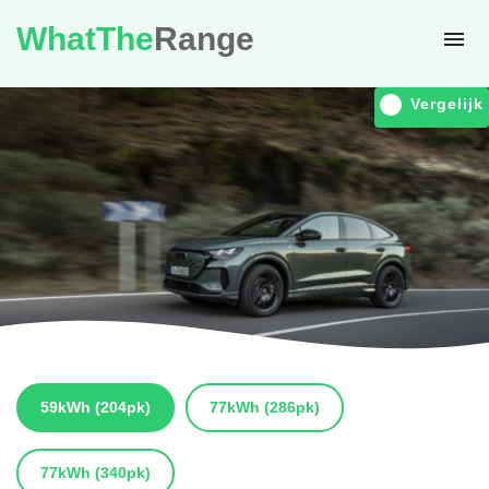
WhatThe
Range
Vergelijk
59kWh
(204pk)
77kWh
(286pk)
77kWh
(340pk)