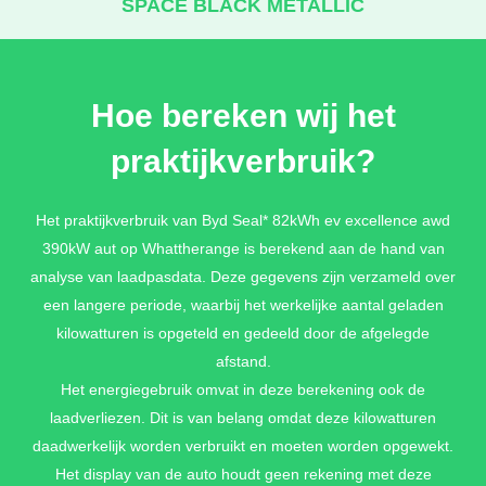
SPACE BLACK METALLIC
€ 1.100,-
Hoe bereken wij het
ATLANTIS GREY METALLIC
praktijkverbruik?
€ 1.100,-
Het praktijkverbruik van Byd Seal* 82kWh ev excellence awd
390kW aut op Whattherange is berekend aan de hand van
ICE BLUE METALLIC
analyse van laadpasdata. Deze gegevens zijn verzameld over
een langere periode, waarbij het werkelijke aantal geladen
€ 0,-
kilowatturen is opgeteld en gedeeld door de afgelegde
afstand.
Het energiegebruik omvat in deze berekening ook de
INDIGO GREY METALLIC
laadverliezen. Dit is van belang omdat deze kilowatturen
daadwerkelijk worden verbruikt en moeten worden opgewekt.
€ 1.100,-
Het display van de auto houdt geen rekening met deze