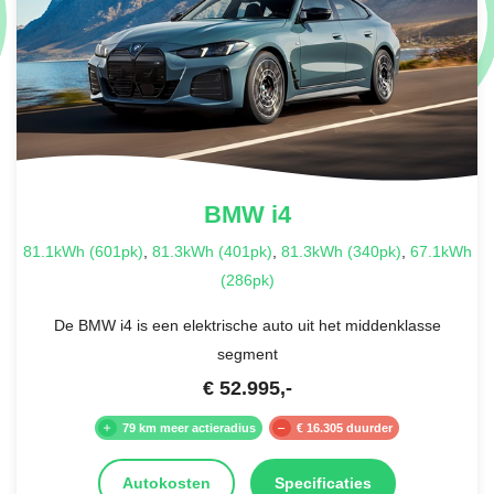
BMW
i4
81.1kWh (601pk)
,
81.3kWh (401pk)
,
81.3kWh (340pk)
,
67.1kWh
(286pk)
De BMW i4 is een elektrische auto uit het middenklasse
segment
€
52.995
,-
79 km meer actieradius
€ 16.305 duurder
Autokosten
Specificaties