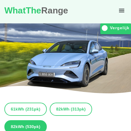
WhatThe
Range
Vergelijk
61kWh
(231pk)
82kWh
(313pk)
82kWh
(530pk)