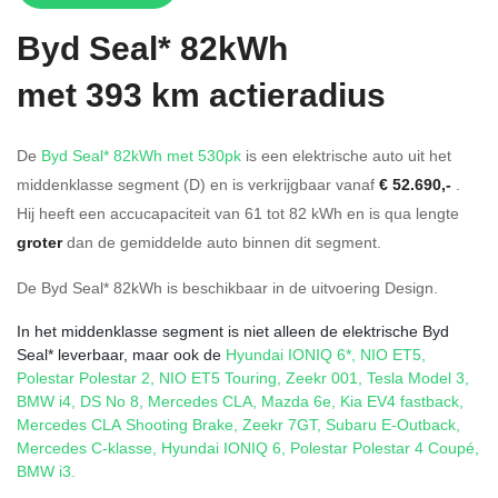
Byd
Seal* 82kWh
met 393 km actieradius
De
Byd Seal* 82kWh met 530pk
is een elektrische auto uit het
middenklasse segment (D) en is verkrijgbaar vanaf
€ 52.690,-
.
Hij heeft een accucapaciteit van 61
tot 82
kWh en is qua lengte
groter
dan de gemiddelde auto binnen dit segment.
De Byd Seal* 82kWh is beschikbaar in de
uitvoering
Design
.
In het middenklasse segment is niet alleen de elektrische Byd
Seal* leverbaar, maar ook de
Hyundai IONIQ 6*
,
NIO ET5
,
Polestar Polestar 2
,
NIO ET5 Touring
,
Zeekr 001
,
Tesla Model 3
,
BMW i4
,
DS No 8
,
Mercedes CLA
,
Mazda 6e
,
Kia EV4 fastback
,
Mercedes CLA Shooting Brake
,
Zeekr 7GT
,
Subaru E-Outback
,
Mercedes C-klasse
,
Hyundai IONIQ 6
,
Polestar Polestar 4 Coupé
,
BMW i3
.