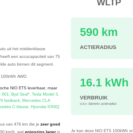
WLTP
590 km
s
ACTIERADIUS
auto uit het middenklasse
j heeft een accucapaciteit van 75
de auto binnen dit segment.
100kWh AWD
.
16.1 kWh
rische NIO ET5 leverbaar, maar
r 001
,
Byd Seal*
,
Tesla Model 3
,
VERBRUIK
V4 fastback
,
Mercedes CLA
o.b.v. fabrieks actieradius
cedes C-klasse
,
Hyundai IONIQ
ius van 476 km die je
zeer goed
Je kan deze NIO ET5 100kWh
s
200 km/h, wat
enigszins lager
is