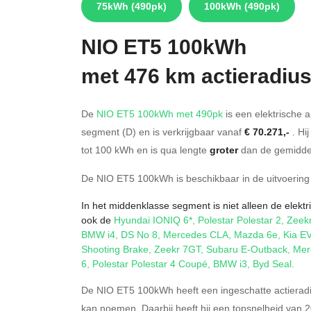
75kWh
(490pk)
100kWh
(490pk)
NIO
ET5 100kWh
met 476 km actieradiu
De
NIO ET5 100kWh met 490pk
is een elektrische 
segment (D) en is verkrijgbaar vanaf
€ 70.271,-
. Hi
tot 100
kWh en is qua lengte
groter
dan de gemiddel
De NIO ET5 100kWh is beschikbaar in de
uitvoering
In het middenklasse segment is niet alleen de elekt
ook de
Hyundai IONIQ 6*
,
Polestar Polestar 2
,
Zeek
BMW i4
,
DS No 8
,
Mercedes CLA
,
Mazda 6e
,
Kia E
Shooting Brake
,
Zeekr 7GT
,
Subaru E-Outback
,
Mer
6
,
Polestar Polestar 4 Coupé
,
BMW i3
,
Byd Seal
.
De NIO ET5 100kWh heeft een ingeschatte actierad
kan noemen. Daarbij heeft hij een topsnelheid van 