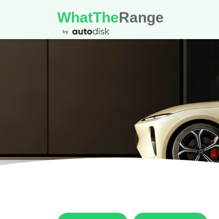
WhatThe
Range
by