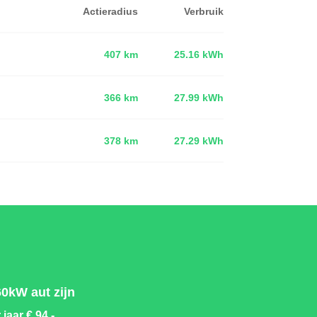
Actieradius
Verbruik
407 km
25.16 kWh
366 km
27.99 kWh
d
378 km
27.29 kWh
0kW aut zijn
 jaar
€ 94,-