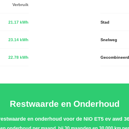
Verbruik
21.17 kWh
Stad
23.14 kWh
Snelweg
22.78 kWh
Gecombineer
Restwaarde en Onderhoud
restwaarde en onderhoud voor de NIO ET5 ev awd 36
 en onderhoud
per maand, bij 30 maanden en 30.000 km per