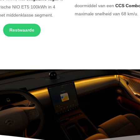
doormiddel van een
CCS Combo
trische NIO ET5 100kWh in 4
maximale snelheid van 68 km/u. 
het middenklasse segment.
Restwaarde