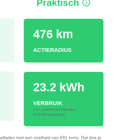
Praktisch
476 km
ACTIERADIUS
23.2 kWh
VERBRUIK
o.b.v. praktische actieradius
(inclusief laadverlies)
nelladen
met een snelheid van 691 km/u.
Dat doe je