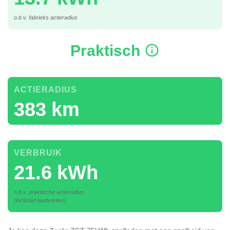
o.b.v. fabrieks actieradius
Praktisch
ACTIERADIUS
383 km
VERBRUIK
21.6 kWh
o.b.v. praktische actieradius
(inclusief laadverlies)