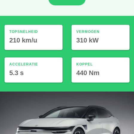
TOPSNELHEID
VERMOGEN
210 km/u
310 kW
ACCELERATIE
KOPPEL
5.3 s
440 Nm