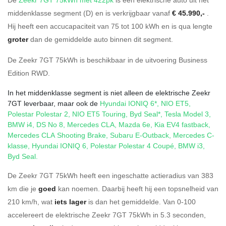
middenklasse segment (D) en is verkrijgbaar vanaf
€ 45.990,-
.
Hij heeft een accucapaciteit van 75
tot 100
kWh en is qua lengte
groter
dan de gemiddelde auto binnen dit segment.
De Zeekr 7GT 75kWh is beschikbaar in de
uitvoering
Business
Edition RWD
.
In het middenklasse segment is niet alleen de elektrische Zeekr
7GT leverbaar, maar ook de
Hyundai IONIQ 6*
,
NIO ET5
,
Polestar Polestar 2
,
NIO ET5 Touring
,
Byd Seal*
,
Tesla Model 3
,
BMW i4
,
DS No 8
,
Mercedes CLA
,
Mazda 6e
,
Kia EV4 fastback
,
Mercedes CLA Shooting Brake
,
Subaru E-Outback
,
Mercedes C-
klasse
,
Hyundai IONIQ 6
,
Polestar Polestar 4 Coupé
,
BMW i3
,
Byd Seal
.
De Zeekr 7GT 75kWh heeft een ingeschatte actieradius van 383
km die je
goed
kan noemen. Daarbij heeft hij een topsnelheid van
210 km/h, wat
iets lager
is dan het gemiddelde. Van 0-100
accelereert de elektrische Zeekr 7GT 75kWh in 5.3 seconden,