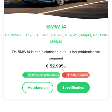
BMW
i4
81.1kWh (601pk)
,
81.3kWh (401pk)
,
81.3kWh (340pk)
,
67.1kWh
(286pk)
De BMW i4 is een elektrische auto uit het middenklasse
segment
€
52.995
,-
37 km meer actieradius
€ 7.005 duurder
Autokosten
Specificaties