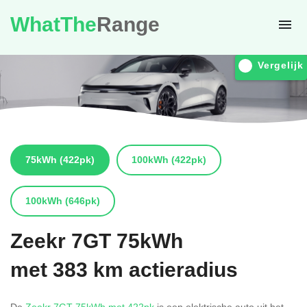
WhatThe
Range
Vergelijk
75kWh
(422pk)
100kWh
(422pk)
100kWh
(646pk)
Zeekr
7GT 75kWh
met 383 km actieradius
De
Zeekr 7GT 75kWh met 422pk
is een elektrische auto uit het