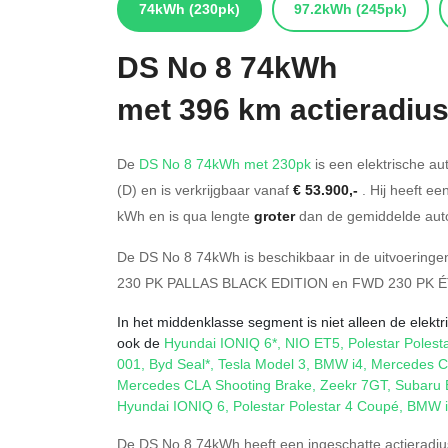
74kWh
(230pk)
97.2kWh
(245pk)
DS
No 8 74kWh
met 396 km actieradiu
De
DS No 8 74kWh met 230pk
is een elektrische au
(D) en is verkrijgbaar vanaf
€ 53.900,-
. Hij heeft ee
kWh en is qua lengte
groter
dan de gemiddelde auto
De DS No 8 74kWh is beschikbaar in de
uitvoeringe
230 PK PALLAS BLACK EDITION
en
FWD 230 PK É
In het middenklasse segment is niet alleen de elekt
ook de
Hyundai IONIQ 6*
,
NIO ET5
,
Polestar Polest
001
,
Byd Seal*
,
Tesla Model 3
,
BMW i4
,
Mercedes 
Mercedes CLA Shooting Brake
,
Zeekr 7GT
,
Subaru 
Hyundai IONIQ 6
,
Polestar Polestar 4 Coupé
,
BMW i
De DS No 8 74kWh heeft een ingeschatte actieradiu