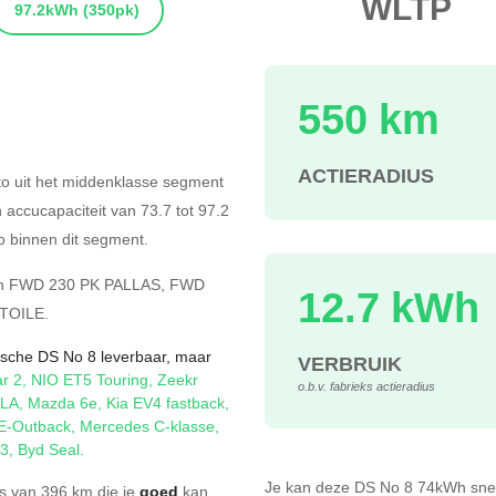
WLTP
97.2kWh
(350pk)
550 km
s
ACTIERADIUS
to uit het middenklasse segment
n accucapaciteit van 73.7
tot 97.2
 binnen dit segment.
n
FWD 230 PK PALLAS
,
FWD
12.7 kWh
TOILE
.
rische DS No 8 leverbaar, maar
VERBRUIK
ar 2
,
NIO ET5 Touring
,
Zeekr
o.b.v. fabrieks actieradius
CLA
,
Mazda 6e
,
Kia EV4 fastback
,
E-Outback
,
Mercedes C-klasse
,
3
,
Byd Seal
.
Je kan deze DS No 8 74kWh
sne
s van 396 km die je
goed
kan