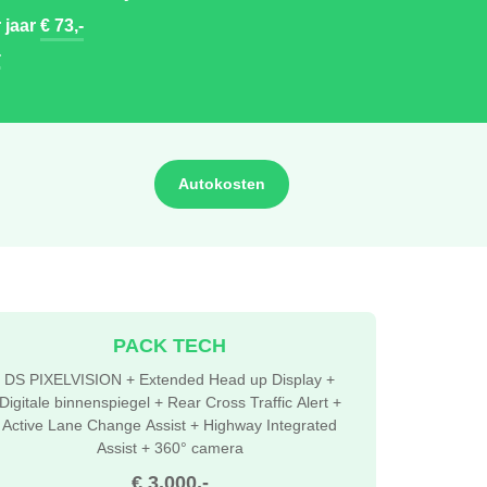
 jaar
€ 73,-
-
Autokosten
PACK TECH
DS PIXELVISION + Extended Head up Display +
Digitale binnenspiegel + Rear Cross Traffic Alert +
Active Lane Change Assist + Highway Integrated
Assist + 360° camera
€ 3.000,-