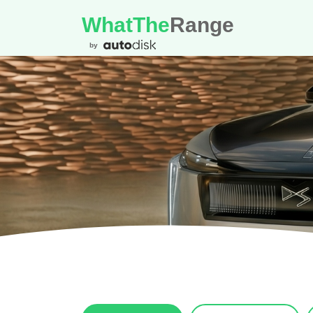
WhatThe
Range
by