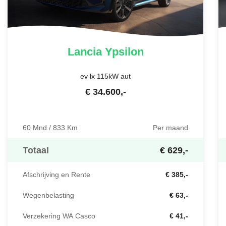
Lancia
Ypsilon
ev lx 115kW aut
€
34.600
,-
60 Mnd / 833 Km
Per maand
Totaal
€ 629,-
Afschrijving en Rente
€ 385,-
Wegenbelasting
€ 63,-
Verzekering WA Casco
€ 41,-