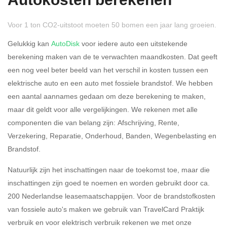
Autokosten berekenen
Voor 1 ton CO2-uitstoot moeten 50 bomen een jaar lang groeien.
Gelukkig kan
AutoDisk
voor iedere auto een uitstekende
berekening maken van de te verwachten maandkosten. Dat geeft
een nog veel beter beeld van het verschil in kosten tussen een
Rijdt u meer dan 500
Ja
Nee
elektrische auto en een auto met fossiele brandstof. We hebben
kilometer privé?
een aantal aannames gedaan om deze berekening te maken,
maar dit geldt voor alle vergelijkingen. We rekenen met alle
Belastingspercentage
componenten die van belang zijn: Afschrijving, Rente,
37,07% (Belastbaar tot €
Verzekering, Reparatie, Onderhoud, Banden, Wegenbelasting en
69.398,-)
Brandstof.
49,50% (Belastbaar van €
Natuurlijk zijn het inschattingen naar de toekomst toe, maar die
69.399,- )
inschattingen zijn goed te noemen en worden gebruikt door ca.
200 Nederlandse leasemaatschappijen. Voor de brandstofkosten
Eigen bijdrage
van fossiele auto's maken we gebruik van TravelCard Praktijk
verbruik en voor elektrisch verbruik rekenen we met onze