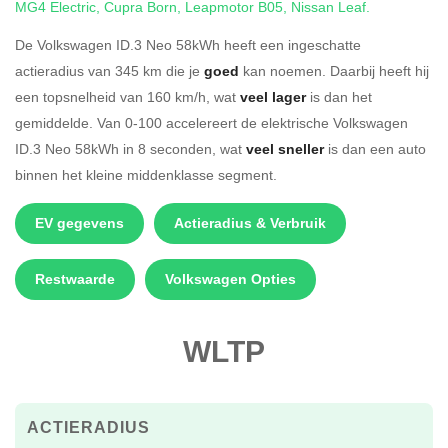
MG4 Electric
,
Cupra Born
,
Leapmotor B05
,
Nissan Leaf
.
De Volkswagen ID.3 Neo 58kWh heeft een ingeschatte
actieradius van 345 km die je
goed
kan noemen. Daarbij heeft hij
een topsnelheid van 160 km/h, wat
veel lager
is dan het
gemiddelde. Van 0-100 accelereert de elektrische Volkswagen
ID.3 Neo 58kWh in 8 seconden, wat
veel sneller
is dan een auto
binnen het kleine middenklasse segment.
EV gegevens
Actieradius & Verbruik
Restwaarde
Volkswagen Opties
WLTP
ACTIERADIUS