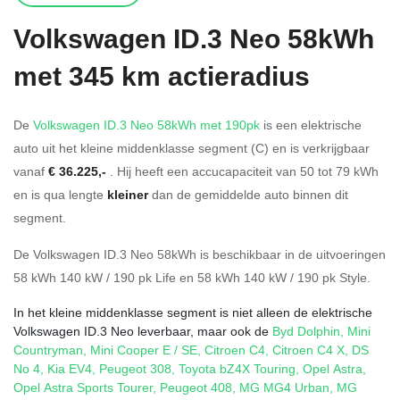
Volkswagen
ID.3 Neo 58kWh
met 345 km actieradius
De
Volkswagen ID.3 Neo 58kWh met 190pk
is een elektrische
auto uit het kleine middenklasse segment (C) en is verkrijgbaar
vanaf
€ 36.225,-
. Hij heeft een accucapaciteit van 50
tot 79
kWh
en is qua lengte
kleiner
dan de gemiddelde auto binnen dit
segment.
De Volkswagen ID.3 Neo 58kWh is beschikbaar in de
uitvoeringen
58 kWh 140 kW / 190 pk Life
en
58 kWh 140 kW / 190 pk Style
.
In het kleine middenklasse segment is niet alleen de elektrische
Volkswagen ID.3 Neo leverbaar, maar ook de
Byd Dolphin
,
Mini
Countryman
,
Mini Cooper E / SE
,
Citroen C4
,
Citroen C4 X
,
DS
No 4
,
Kia EV4
,
Peugeot 308
,
Toyota bZ4X Touring
,
Opel Astra
,
Opel Astra Sports Tourer
,
Peugeot 408
,
MG MG4 Urban
,
MG