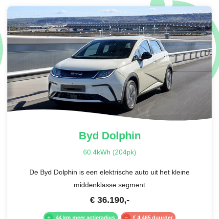
Byd
Dolphin
60.4kWh (204pk)
De Byd Dolphin is een elektrische auto uit het kleine
middenklasse segment
€
36.190
,-
44 km meer actieradius
€ 4.465 duurder