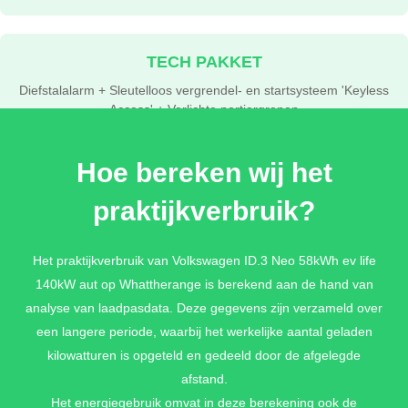
TECH PAKKET
Diefstalalarm + Sleutelloos vergrendel- en startsysteem 'Keyless
Access' + Verlichte portiergrepen
€ 690,-
Hoe bereken wij het
praktijkverbruik?
COMFORT PAKKET
Automatische airconditioning 'Climatronic', 2-zone + Stuurwiel,
Het praktijkverbruik van Volkswagen ID.3 Neo 58kWh ev life
verwarmd, multifunctioneel en met leder bekleed + Voorstoelen
verwarmbaar
140kW aut op Whattherange is berekend aan de hand van
€ 390,-
analyse van laadpasdata. Deze gegevens zijn verzameld over
een langere periode, waarbij het werkelijke aantal geladen
kilowatturen is opgeteld en gedeeld door de afgelegde
afstand.
Het energiegebruik omvat in deze berekening ook de