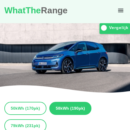
WhatThe
Range
Vergelijk
50kWh
(170pk)
58kWh
(190pk)
79kWh
(231pk)