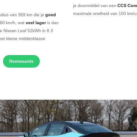
je doormiddel van een
CCS Com
maximale snelheid van 100 km/u.
adius van 369 km die je
goed
160 km/h, wat
veel lager
is dan
he Nissan Leaf 52kWh in 8.3
het kleine middenklasse
Restwaarde