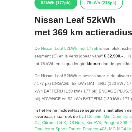
52kWh
(177pk)
75kWh
(218pk)
Nissan
Leaf 52kWh
met 369 km actieradiu
De
Nissan Leaf 52kWh met 177pk
is een elektrische
segment (C) en is verkrijgbaar vanaf
€ 32.900,-
. Hi
tot 75
kWh en is qua lengte
kleiner
dan de gemiddel
De Nissan Leaf 52kWh is beschikbaar in de
uitvoeri
/ 177 pk) ENGAGE
,
52 kWh BATTERIJ (130 kW / 1
kWh BATTERIJ (130 kW / 177 pk) ENGAGE PLUS
,
pk) ADVANCE
en
52 kWh BATTERIJ (130 kW / 177
In het kleine middenklasse segment is niet alleen de
leverbaar, maar ook de
Byd Dolphin
,
Mini Countrym
C4
,
Citroen C4 X
,
DS No 4
,
Kia EV4
,
Peugeot 308
,
T
Opel Astra Sports Tourer
,
Peugeot 408
,
MG MG4 Ur