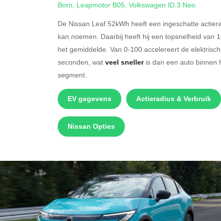
Born
,
Leapmotor B05
,
Volkswagen ID.3 Neo
.
De Nissan Leaf 52kWh heeft een ingeschatte actier
kan noemen. Daarbij heeft hij een topsnelheid van 
het gemiddelde. Van 0-100 accelereert de elektrisc
seconden, wat
veel sneller
is dan een auto binnen 
segment.
EV gegevens
Actieradius & Verbruik
Nissan Opties