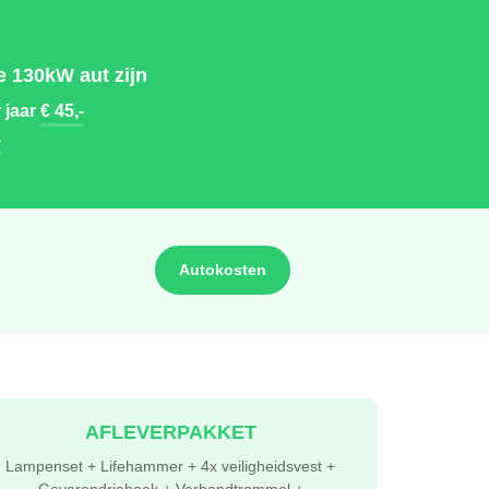
 130kW aut zijn
 jaar
€ 45,-
-
Autokosten
AFLEVERPAKKET
Lampenset + Lifehammer + 4x veiligheidsvest +
Gevarendriehoek + Verbandtrommel +