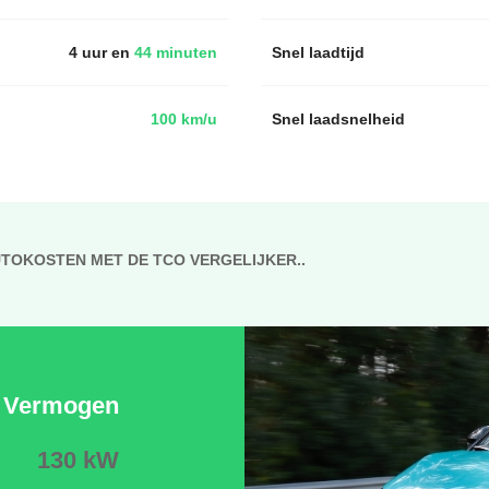
4 uur en
44 minuten
Snel laadtijd
100 km/u
Snel laadsnelheid
UTOKOSTEN MET DE TCO VERGELIJKER..
Vermogen
130 kW