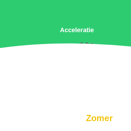
Acceleratie
8.3 s
Zomer