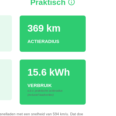
Praktisch
369 km
ACTIERADIUS
15.6 kWh
VERBRUIK
o.b.v. praktische actieradius
(inclusief laadverlies)
snelladen
met een snelheid van 594 km/u.
Dat doe