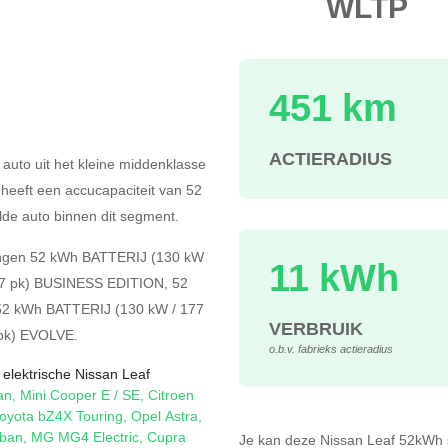
WLTP
451 km
s
ACTIERADIUS
 auto uit het kleine middenklasse
j heeft een accucapaciteit van 52
de auto binnen dit segment.
ngen
52 kWh BATTERIJ (130 kW
11 kWh
77 pk) BUSINESS EDITION
,
52
52 kWh BATTERIJ (130 kW / 177
VERBRUIK
 pk) EVOLVE
.
o.b.v. fabrieks actieradius
 elektrische Nissan Leaf
an
,
Mini Cooper E / SE
,
Citroen
oyota bZ4X Touring
,
Opel Astra
,
ban
,
MG MG4 Electric
,
Cupra
Je kan deze Nissan Leaf 52kWh