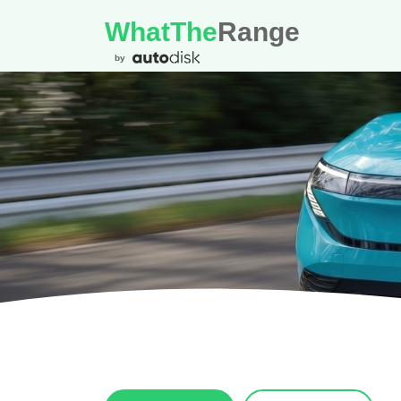
WhatThe
Range
by