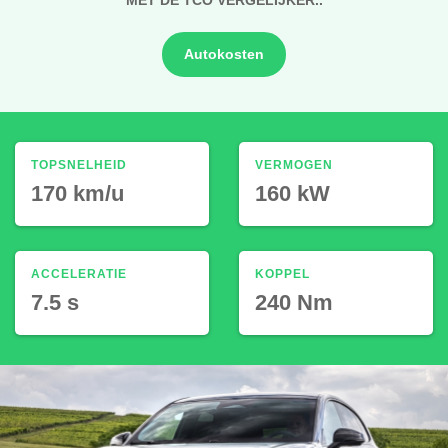
Autokosten
TOPSNELHEID
VERMOGEN
170 km/u
160 kW
ACCELERATIE
KOPPEL
7.5 s
240 Nm