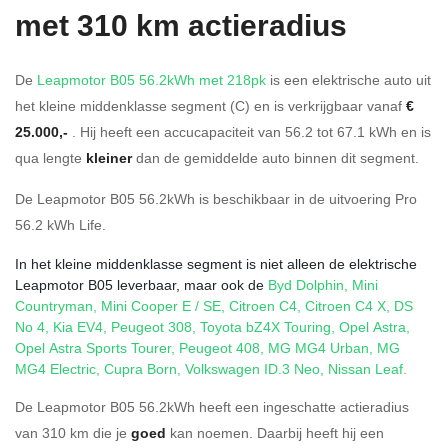
met 310 km actieradius
De
Leapmotor B05 56.2kWh met 218pk
is een elektrische auto uit
het kleine middenklasse segment (C) en is verkrijgbaar vanaf
€
25.000,-
. Hij heeft een accucapaciteit van 56.2
tot 67.1
kWh en is
qua lengte
kleiner
dan de gemiddelde auto binnen dit segment.
De Leapmotor B05 56.2kWh is beschikbaar in de
uitvoering
Pro
56.2 kWh Life
.
In het kleine middenklasse segment is niet alleen de elektrische
Leapmotor B05 leverbaar, maar ook de
Byd Dolphin
,
Mini
Countryman
,
Mini Cooper E / SE
,
Citroen C4
,
Citroen C4 X
,
DS
No 4
,
Kia EV4
,
Peugeot 308
,
Toyota bZ4X Touring
,
Opel Astra
,
Opel Astra Sports Tourer
,
Peugeot 408
,
MG MG4 Urban
,
MG
MG4 Electric
,
Cupra Born
,
Volkswagen ID.3 Neo
,
Nissan Leaf
.
De Leapmotor B05 56.2kWh heeft een ingeschatte actieradius
van 310 km die je
goed
kan noemen. Daarbij heeft hij een