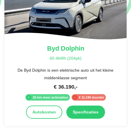
Byd
Dolphin
60.4kWh (204pk)
De Byd Dolphin is een elektrische auto uit het kleine
middenklasse segment
€
36.190
,-
25 km meer actieradius
€ 11.190 duurder
Autokosten
Specificaties