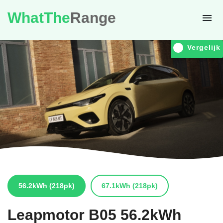
WhatThe
Range
Vergelijk
56.2kWh
(218pk)
67.1kWh
(218pk)
Leapmotor
B05 56.2kWh