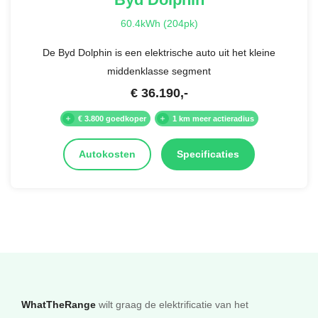
60.4kWh (204pk)
De Byd Dolphin is een elektrische auto uit het kleine
middenklasse segment
€
36.190
,-
€ 3.800 goedkoper
1 km meer actieradius
Autokosten
Specificaties
WhatTheRange
wilt graag de elektrificatie van het