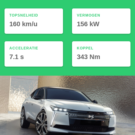
TOPSNELHEID
VERMOGEN
160 km/u
156 kW
ACCELERATIE
KOPPEL
7.1 s
343 Nm