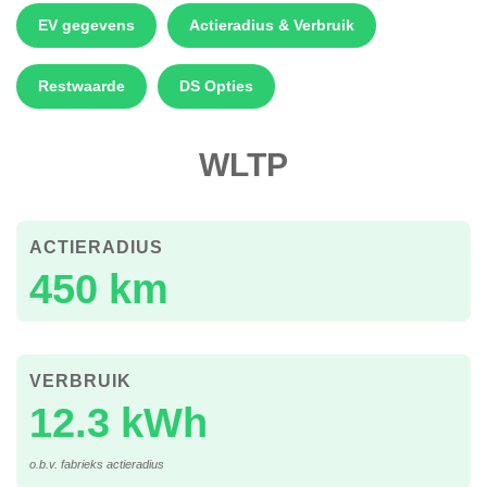
EV gegevens
Actieradius & Verbruik
Restwaarde
DS Opties
WLTP
ACTIERADIUS
450 km
VERBRUIK
12.3 kWh
o.b.v. fabrieks actieradius