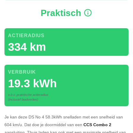
Praktisch
ACTIERADIUS
334 km
VERBRUIK
19.3 kWh
o.b.v. praktische actieradius
(inclusief laadverlies)
Je kan deze DS No 4 58.3kWh
snelladen
met een snelheid van
604 km/u.
Dat doe je doormiddel van een
CCS Combo 2
aansluiting.
Thuis laden kan ook met een maximale snelheid van