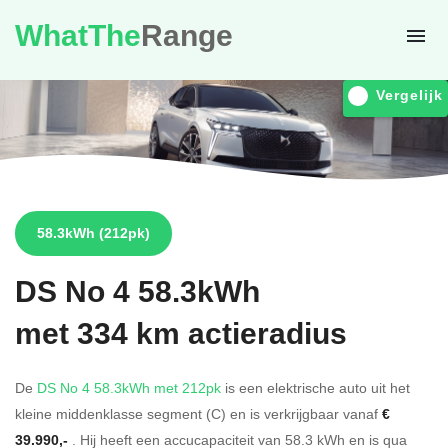
WhatThe
Range
Vergelijk
58.3kWh
(212pk)
DS
No 4 58.3kWh
met 334 km actieradius
De
DS No 4 58.3kWh met 212pk
is een elektrische auto uit het
kleine middenklasse segment (C) en is verkrijgbaar vanaf
€
39.990,-
. Hij heeft een accucapaciteit van 58.3
kWh en is qua