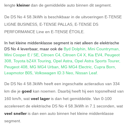
lengte
kleiner
dan de gemiddelde auto binnen dit segment.
De DS No 4 58.3kWh is beschikbaar in de
uitvoeringen
E-TENSE
LIGNE BUSINESS
,
E-TENSE PALLAS
,
E-TENSE DS
PERFORMANCE Line
en
E-TENSE ÉTOILE
.
In het kleine middenklasse segment is niet alleen de elektrische
DS No 4 leverbaar, maar ook de
Byd Dolphin
,
Mini Countryman
,
Mini Cooper E / SE
,
Citroen C4
,
Citroen C4 X
,
Kia EV4
,
Peugeot
308
,
Toyota bZ4X Touring
,
Opel Astra
,
Opel Astra Sports Tourer
,
Peugeot 408
,
MG MG4 Urban
,
MG MG4 Electric
,
Cupra Born
,
Leapmotor B05
,
Volkswagen ID.3 Neo
,
Nissan Leaf
.
De DS No 4 58.3kWh heeft een ingeschatte actieradius van 334
km die je
goed
kan noemen. Daarbij heeft hij een topsnelheid van
160 km/h, wat
veel lager
is dan het gemiddelde. Van 0-100
accelereert de elektrische DS No 4 58.3kWh in 7.1 seconden, wat
veel sneller
is dan een auto binnen het kleine middenklasse
segment.