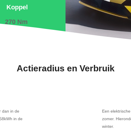
Koppel
270 Nm
Actieradius en Verbruik
r dan in de
Een elektrische
 58kWh in de
zomer. Hieronde
winter.