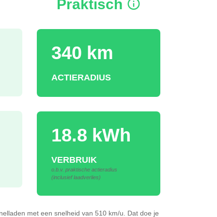
Praktisch
340 km
ACTIERADIUS
18.8 kWh
VERBRUIK
o.b.v. praktische actieradius
(inclusief laadverlies)
nelladen
met een snelheid van 510 km/u.
Dat doe je