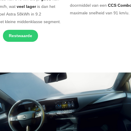
doormiddel van een
CCS Combo
km/h, wat
veel lager
is dan het
maximale snelheid van 91 km/u. 
pel Astra 58kWh in 9.2
het kleine middenklasse segment.
Restwaarde