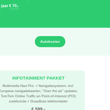
 jaar
€ 70,-
-
Autokosten
INFOTAINMENT PAKKET
Multimedia Navi Pro: + Navigatiesysteem, incl.
Europese navigatiekaarten, "Over the air" updates,
TomTom Online Traffic en Point-of-Interest (POI)
zoekfunctie + Draadloze telefoonlader
€ 599,-