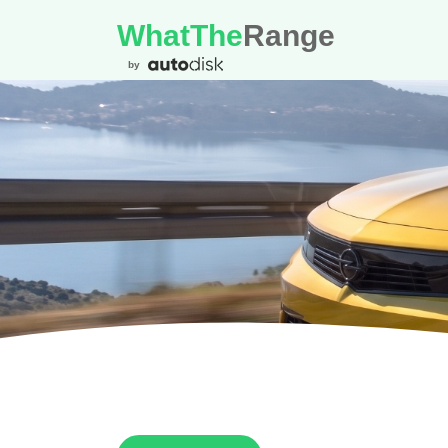
WhatThe
Range
by