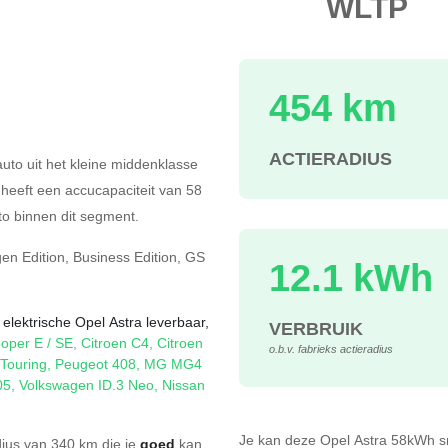
WLTP
454 km
s
ACTIERADIUS
auto uit het kleine middenklasse
j heeft een accucapaciteit van 58
o binnen dit segment.
gen
Edition
,
Business Edition
,
GS
12.1 kWh
 elektrische Opel Astra leverbaar,
VERBRUIK
oper E / SE
,
Citroen C4
,
Citroen
o.b.v. fabrieks actieradius
Touring
,
Peugeot 408
,
MG MG4
05
,
Volkswagen ID.3 Neo
,
Nissan
Je kan deze Opel Astra 58kWh
s
dius van 340 km die je
goed
kan