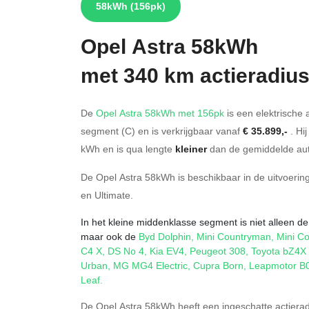
58kWh
(156pk)
Opel
Astra 58kWh
met 340 km actieradiu
De
Opel Astra 58kWh met 156pk
is een elektrische 
segment (C) en is verkrijgbaar vanaf
€ 35.899,-
. Hi
kWh en is qua lengte
kleiner
dan de gemiddelde aut
De Opel Astra 58kWh is beschikbaar in de
uitvoerin
en
Ultimate
.
In het kleine middenklasse segment is niet alleen de
maar ook de
Byd Dolphin
,
Mini Countryman
,
Mini Co
C4 X
,
DS No 4
,
Kia EV4
,
Peugeot 308
,
Toyota bZ4X 
Urban
,
MG MG4 Electric
,
Cupra Born
,
Leapmotor B
Leaf
.
De Opel Astra 58kWh heeft een ingeschatte actiera