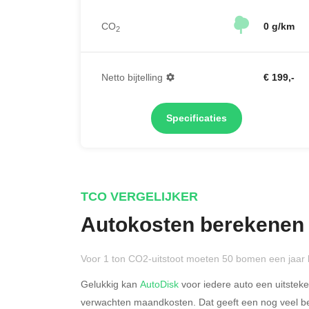
CO
0 g/km
2
Netto bijtelling
€ 199,-
Specificaties
TCO VERGELIJKER
Autokosten berekenen
Voor 1 ton CO2-uitstoot moeten 50 bomen een jaar 
Gelukkig kan
AutoDisk
voor iedere auto een uitstek
verwachten maandkosten. Dat geeft een nog veel bet
Rijdt u meer dan 500