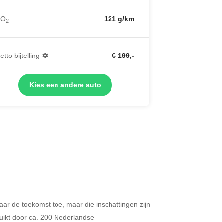
CO
121 g/km
2
etto bijtelling
€ 199,-
Kies een andere auto
 naar de toekomst toe, maar die inschattingen zijn
Merken op basis van segment
ikt door ca. 200 Nederlandse
ijdt u meer dan 500