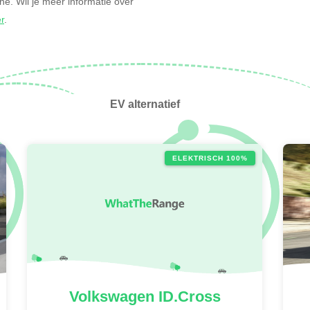
zine. Wil je meer informatie over
er
.
EV alternatief
ELEKTRISCH 100%
Volkswagen
ID.Cross