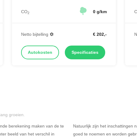
CO
0 g/km
2
N
Netto bijtelling
€ 202,-
Autokosten
Specificaties
lang groeien.
ende berekening maken van de te
Natuurlijk zijn het inschattingen
er beeld van het verschil in
goed te noemen en worden gebru
R
Rijdt u meer dan 500