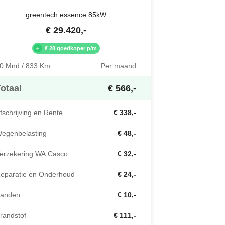
greentech essence 85kW
€
29.420
,-
€ 28 goedkoper p/m
0 Mnd / 833 Km
Per maand
otaal
€ 566,-
fschrijving en Rente
€ 338,-
egenbelasting
€ 48,-
erzekering WA Casco
€ 32,-
eparatie en Onderhoud
€ 24,-
anden
€ 10,-
randstof
€ 111,-