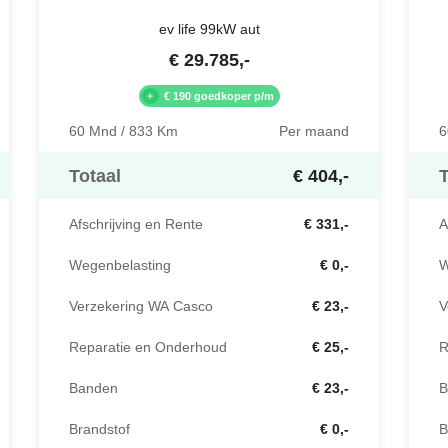
ev life 99kW aut
€
29.785
,-
€ 190 goedkoper p/m
6
60 Mnd / 833 Km
Per maand
T
Totaal
€ 404,-
A
Afschrijving en Rente
€ 331,-
W
Wegenbelasting
€ 0,-
V
Verzekering WA Casco
€ 23,-
R
Reparatie en Onderhoud
€ 25,-
B
Banden
€ 23,-
B
Brandstof
€ 0,-