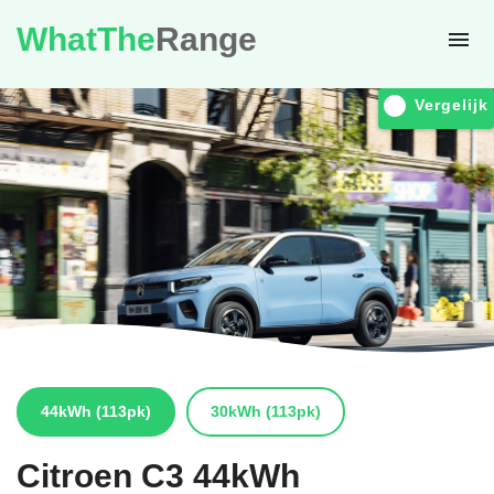
WhatThe
Range
Vergelijk
44kWh
(113pk)
30kWh
(113pk)
Citroen
C3 44kWh