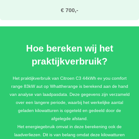
€ 700,-
PERLA NERA BLACK METALLIC
Hoe bereken wij het
€ 700,-
praktijkverbruik?
ELIXER RED METALLIC
Het praktijkverbruik van Citroen C3 44kWh ev you comfort
range 83kW aut op Whattherange is berekend aan de hand
€ 880,-
van analyse van laadpasdata. Deze gegevens zijn verzameld
over een langere periode, waarbij het werkelijke aantal
geladen kilowatturen is opgeteld en gedeeld door de
BRIGHT BLUE METALLIC
afgelegde afstand.
€ 700,-
Het energiegebruik omvat in deze berekening ook de
laadverliezen. Dit is van belang omdat deze kilowatturen