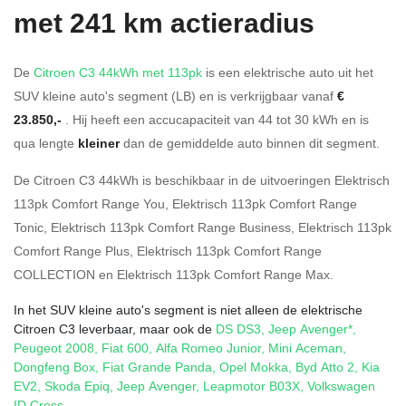
met 241 km actieradius
De
Citroen C3 44kWh met 113pk
is een elektrische auto uit het
SUV kleine auto's segment (LB) en is verkrijgbaar vanaf
€
23.850,-
. Hij heeft een accucapaciteit van 44
tot 30
kWh en is
qua lengte
kleiner
dan de gemiddelde auto binnen dit segment.
De Citroen C3 44kWh is beschikbaar in de
uitvoeringen
Elektrisch
113pk Comfort Range You
,
Elektrisch 113pk Comfort Range
Tonic
,
Elektrisch 113pk Comfort Range Business
,
Elektrisch 113pk
Comfort Range Plus
,
Elektrisch 113pk Comfort Range
COLLECTION
en
Elektrisch 113pk Comfort Range Max
.
In het SUV kleine auto's segment is niet alleen de elektrische
Citroen C3 leverbaar, maar ook de
DS DS3
,
Jeep Avenger*
,
Peugeot 2008
,
Fiat 600
,
Alfa Romeo Junior
,
Mini Aceman
,
Dongfeng Box
,
Fiat Grande Panda
,
Opel Mokka
,
Byd Atto 2
,
Kia
EV2
,
Skoda Epiq
,
Jeep Avenger
,
Leapmotor B03X
,
Volkswagen
ID.Cross
.