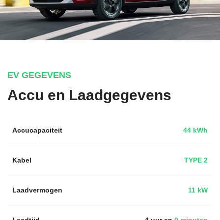
EV GEGEVENS
Accu en Laadgegevens
Accucapaciteit
44 kWh
Kabel
TYPE 2
Laadvermogen
11 kW
Laadtijd
4 uur en
0 minuten