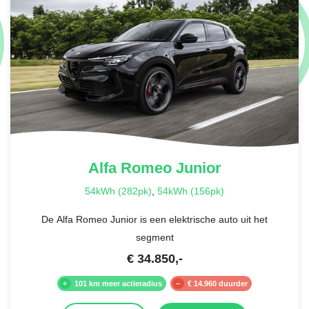
Alfa Romeo
Junior
54kWh (282pk)
,
54kWh (156pk)
De Alfa Romeo Junior is een elektrische auto uit het
segment
€
34.850
,-
101 km meer actieradius
€ 14.960 duurder