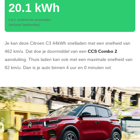
20.1 kWh
o.b.v. praktische actieradius
(inclusief laadverlies)
Je kan deze Citroen C3 44kWh
snelladen
met een snelheid van
462 km/u.
Dat doe je doormiddel van een
CCS Combo 2
aansluiting.
Thuis laden kan ook met een maximale snelheid van
82 km/u. Dan is je auto binnen
4 uur en
0 minuten vol.