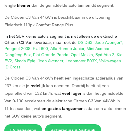
lengte
kleiner
dan de gemiddelde auto binnen dit segment.
De Citroen C3 Van 44kWh is beschikbaar in de
uitvoering
Elektrisch 113pk Comfort Range Plus
.
In het SUV kleine auto's segment is niet alleen de elektrische
Citroen C3 Van leverbaar, maar ook de
DS DS3
,
Jeep Avenger*
,
Peugeot 2008
,
Fiat 600
,
Alfa Romeo Junior
,
Mini Aceman
,
Dongfeng Box
,
Fiat Grande Panda
,
Opel Mokka
,
Byd Atto 2
,
Kia
EV2
,
Skoda Epiq
,
Jeep Avenger
,
Leapmotor B03X
,
Volkswagen
ID.Cross
.
De Citroen C3 Van 44kWh heeft een ingeschatte actieradius van
237 km die je
redelijk
kan noemen. Daarbij heeft hij een
topsnelheid van 132 km/h, wat
veel lager
is dan het gemiddelde.
Van 0-100 accelereert de elektrische Citroen C3 Van 44kWh in
11.5 seconden, wat
enigszins langzamer
is dan een auto binnen
het SUV kleine auto's segment.
EV gegevens
Actieradius & Verbruik