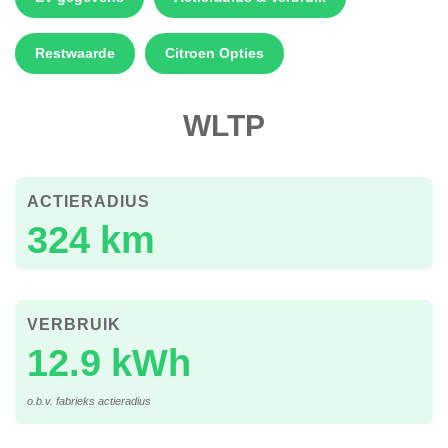
Restwaarde
Citroen Opties
WLTP
ACTIERADIUS
324 km
VERBRUIK
12.9 kWh
o.b.v. fabrieks actieradius