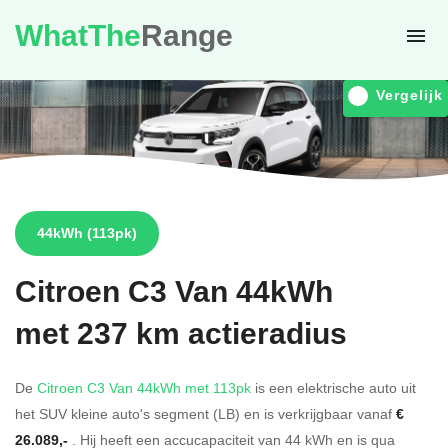
WhatThe
Range
Vergelijk
44kWh
(113pk)
Citroen
C3 Van 44kWh
met 237 km actieradius
De
Citroen C3 Van 44kWh met 113pk
is een elektrische auto uit
het SUV kleine auto's segment (LB) en is verkrijgbaar vanaf
€
26.089,-
. Hij heeft een accucapaciteit van 44
kWh en is qua