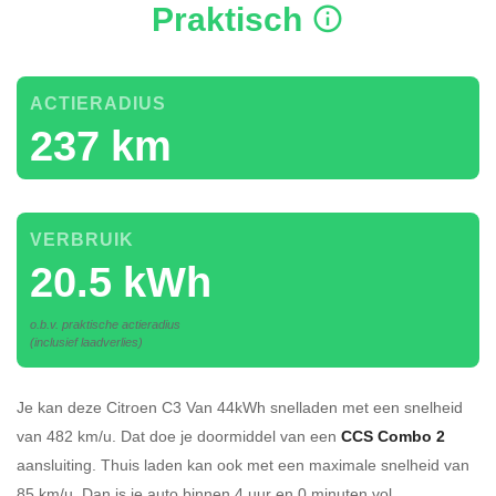
Praktisch
ACTIERADIUS
237 km
VERBRUIK
20.5 kWh
o.b.v. praktische actieradius
(inclusief laadverlies)
Je kan deze Citroen C3 Van 44kWh
snelladen
met een snelheid
van 482 km/u.
Dat doe je doormiddel van een
CCS Combo 2
aansluiting.
Thuis laden kan ook met een maximale snelheid van
85 km/u. Dan is je auto binnen
4 uur en
0 minuten vol.