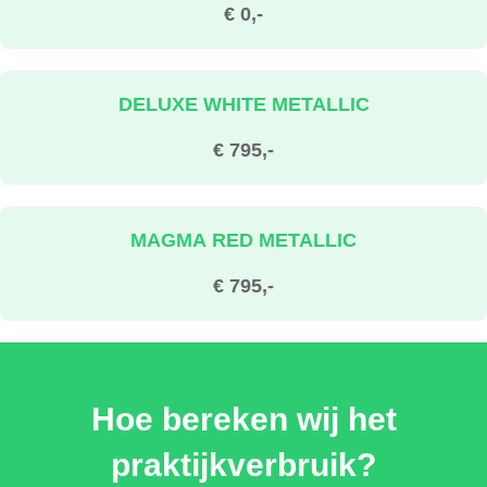
€ 0,-
DELUXE WHITE METALLIC
€ 795,-
MAGMA RED METALLIC
€ 795,-
MORNING HAZE SOLID
Hoe bereken wij het
€ 795,-
praktijkverbruik?