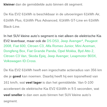
kleiner
dan de gemiddelde auto binnen dit segment.
De Kia EV2 61kWh is beschikbaar in de
uitvoeringen
61kWh Air
,
61kWh Plus
,
61kWh Plus Advanced
,
61kWh GT-Line
en
61kWh
Black-Line
.
In het SUV kleine auto's segment is niet alleen de elektrische Kia
EV2 leverbaar, maar ook de
DS DS3
,
Jeep Avenger*
,
Peugeot
2008
,
Fiat 600
,
Citroen C3
,
Alfa Romeo Junior
,
Mini Aceman
,
Dongfeng Box
,
Fiat Grande Panda
,
Opel Mokka
,
Byd Atto 2
,
Citroen C3 Van
,
Skoda Epiq
,
Jeep Avenger
,
Leapmotor B03X
,
Volkswagen ID.Cross
.
De Kia EV2 61kWh heeft een ingeschatte actieradius van 356 km
die je
goed
kan noemen. Daarbij heeft hij een topsnelheid van
161 km/h, wat
veel lager
is dan het gemiddelde. Van 0-100
accelereert de elektrische Kia EV2 61kWh in 9.5 seconden, wat
veel sneller
is dan een auto binnen het SUV kleine auto's
segment.