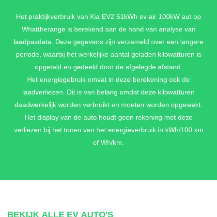
FROST BLUE SOLID
Het praktijkverbruik van Kia EV2 61kWh ev air 100kW aut op
Whattherange is berekend aan de hand van analyse van
€ 795,-
laadpasdata. Deze gegevens zijn verzameld over een langere
periode, waarbij het werkelijke aantal geladen kilowatturen is
opgeteld en gedeeld door de afgelegde afstand.
VANILLA BLOSSOM METALLIC
Het energiegebruik omvat in deze berekening ook de
€ 795,-
laadverliezen. Dit is van belang omdat deze kilowatturen
daadwerkelijk worden verbruikt en moeten worden opgewekt.
Het display van de auto houdt geen rekening met deze
verliezen bij het tonen van het energieverbruik in kWh/100 km
WOLF GRAY METALLIC
of Wh/km.
€ 795,-
PENTA METAL METALLIC
€ 795,-
BEKIJK ALLE EV AUTO'S