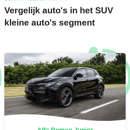
Vergelijk auto's in het SUV
kleine auto's segment
BLACK PEARL METALLIC
€ 795,-
IVORY SILVER MATTE METALLIC
€ 1.795,-
Alfa Romeo
Junior