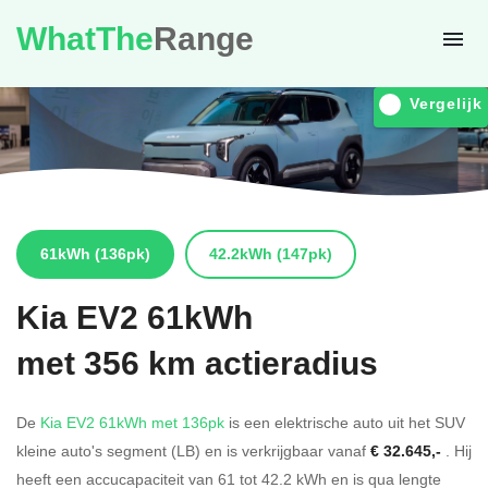
WhatThe
Range
Vergelijk
61kWh
(136pk)
42.2kWh
(147pk)
Kia
EV2 61kWh
met 356 km actieradius
De
Kia EV2 61kWh met 136pk
is een elektrische auto uit het SUV
kleine auto's segment (LB) en is verkrijgbaar vanaf
€ 32.645,-
. Hij
heeft een accucapaciteit van 61
tot 42.2
kWh en is qua lengte