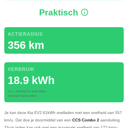
Praktisch
ACTIERADIUS
356 km
VERBRUIK
18.9 kWh
o.b.v. praktische actieradius
(inclusief laadverlies)
Je kan deze Kia EV2 61kWh
snelladen
met een snelheid van 557
km/u.
Dat doe je doormiddel van een
CCS Combo 2
aansluiting.
Thuis laden kan ook met een maximale snelheid van 172 km/u.