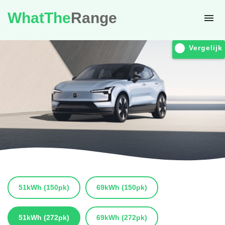
WhatThe
Range
Vergelijk
51kWh
(150pk)
69kWh
(150pk)
51kWh
(272pk)
69kWh
(272pk)