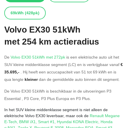
69kWh
(428pk)
Volvo
EX30 51kWh
met 254 km actieradius
De
Volvo EX30 51kWh met 272pk
is een elektrische auto uit het
SUV kleine middenklasse segment (LC) en is verkrijgbaar vanaf
€
35.695,-
. Hij heeft een accucapaciteit van 51
tot 69
kWh en is
qua lengte
kleiner
dan de gemiddelde auto binnen dit segment.
De Volvo EX30 51kWh is beschikbaar in de
uitvoeringen
P3
Essential
,
P3 Core
,
P3 Plus Europa
en
P3 Plus
.
In het SUV kleine middenklasse segment is niet alleen de
elektrische Volvo EX30 leverbaar, maar ook de
Renault Megane
E-Tech
,
BMW iX1
,
Smart #1
,
Hyundai KONA Electric
,
Honda
e:NY1
,
Zeekr X
,
Peugeot E-3008
,
Mercedes EQA
,
Smart #3
,