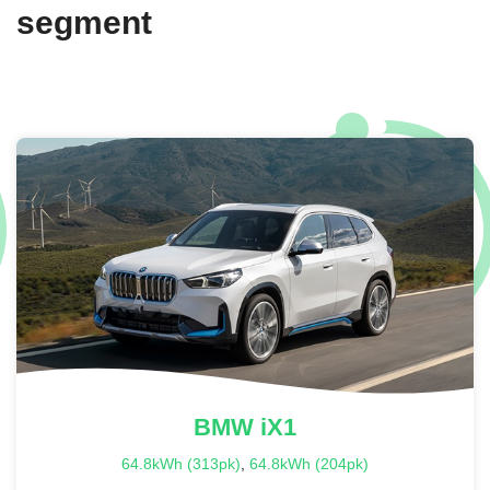
segment
BMW
iX1
64.8kWh (313pk)
,
64.8kWh (204pk)