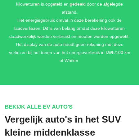
kilowatturen is opgeteld en gedeeld door de afgelegde
afstand.
Het energiegebruik omvat in deze berekening ook de
laadverliezen. Dit is van belang omdat deze kilowatturen
daadwerkelijk worden verbruikt en moeten worden opgewekt.
Het display van de auto houdt geen rekening met deze
verliezen bij het tonen van het energieverbruik in kWh/100 km
of Wh/km.
BEKIJK ALLE EV AUTO'S
Vergelijk auto's in het SUV
kleine middenklasse