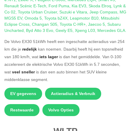
Renault Scénic E-Tech
,
Ford Puma
,
Kia EV3
,
Skoda Elroq
,
Lynk &
Co 02
,
Toyota Urban Cruiser
,
Suzuki e Vitara
,
Jeep Compass
,
MG
MGS5 EV
,
Omoda 5
,
Toyota bZ4X
,
Leapmotor B10
,
Mitsubishi
Eclipse Cross
,
Changan S05
,
Toyota C-HR+
,
Jaecoo 5
,
Subaru
Uncharted
,
Byd Atto 3 Evo
,
Geely E5
,
Xpeng L03
,
Mercedes GLA
.
De Volvo EX30 51kWh heeft een ingeschatte actieradius van 254
km die je
redelijk
kan noemen. Daarbij heeft hij een topsnelheid
van 180 km/h, wat
iets lager
is dan het gemiddelde. Van 0-100
accelereert de elektrische Volvo EX30 51kWh in 5.7 seconden,
wat
veel sneller
is dan een auto binnen het SUV kleine
middenklasse segment.
EV gegevens
Actieradius & Verbruik
Restwaarde
Volvo Opties