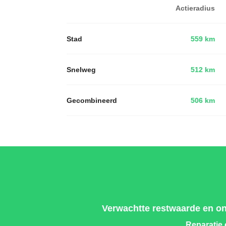
Actieradius
Stad
559 km
Snelweg
512 km
Gecombineerd
506 km
Verwachtte restwaarde en o
Reparatie