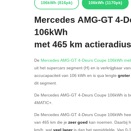
106kWh
(816pk)
106kWh
(1170pk)
Mercedes
AMG-GT 4-D
106kWh
met 465 km actieradiu
De
Mercedes AMG-GT 4-Deurs Coupe 106kWh met
uit het supercars segment (H) en is verkrijgbaar va
accucapaciteit van 106
kWh en is qua lengte
groter
dit segment.
De Mercedes AMG-GT 4-Deurs Coupe 106kWh is be
4MATIC+
.
De Mercedes AMG-GT 4-Deurs Coupe 106kWh heeft 
van 465 km die je
zeer goed
kan noemen. Daarbij he
km/h, wat
veel lager
is dan het gemiddelde. Van 0-1