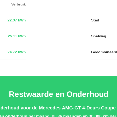
Verbruik
22.97 kWh
Stad
25.11 kWh
Snelweg
24.72 kWh
Gecombineer
Restwaarde en Onderhoud
nderhoud voor de Mercedes AMG-GT 4-Deurs Coupe e
 en onderhoud
per maand, bij 36 maanden en 30.000 km per