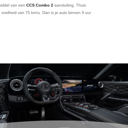
middel van een
CCS Combo 2
aansluiting.
Thuis
snelheid van 75 km/u. Dan is je auto binnen
9 uur