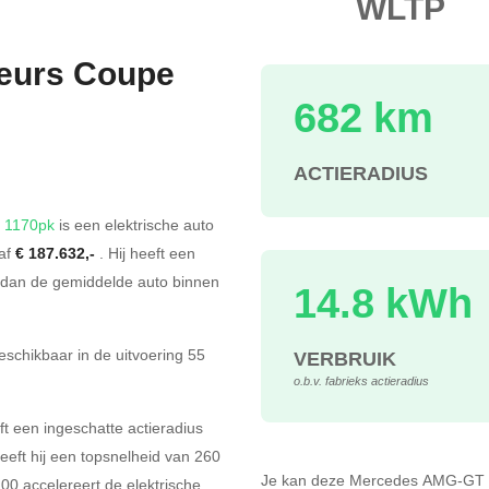
WLTP
eurs Coupe
682 km
s
ACTIERADIUS
 1170pk
is een elektrische auto
naf
€ 187.632,-
. Hij heeft een
dan de gemiddelde auto binnen
14.8 kWh
schikbaar in de
uitvoering
55
VERBRUIK
o.b.v. fabrieks actieradius
een ingeschatte actieradius
eft hij een topsnelheid van 260
Je kan deze Mercedes AMG-GT
00 accelereert de elektrische