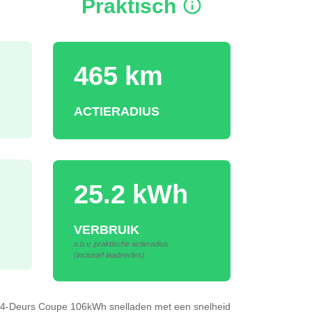
Praktisch
465 km
ACTIERADIUS
25.2 kWh
VERBRUIK
o.b.v. praktische actieradius
(inclusief laadverlies)
 4-Deurs Coupe 106kWh
snelladen
met een snelheid