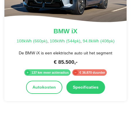
BMW
iX
108kWh (660pk)
,
108kWh (544pk)
,
94.8kWh (408pk)
De BMW iX is een elektrische auto uit het segment
€
85.500
,-
137 km meer actieradius
€ 36.870 duurder
Autokosten
Specificaties