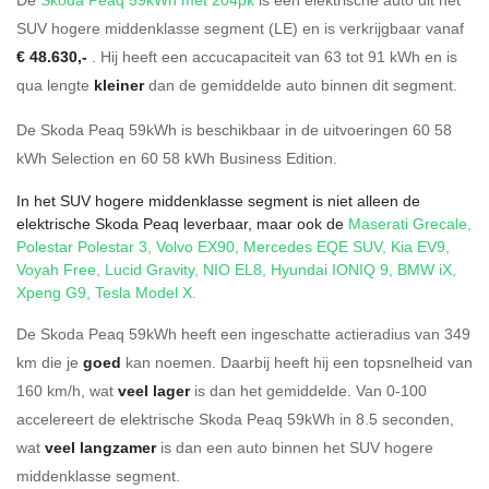
SUV hogere middenklasse segment (LE) en is verkrijgbaar vanaf
€ 48.630,-
. Hij heeft een accucapaciteit van 63
tot 91
kWh en is
qua lengte
kleiner
dan de gemiddelde auto binnen dit segment.
De Skoda Peaq 59kWh is beschikbaar in de
uitvoeringen
60 58
kWh Selection
en
60 58 kWh Business Edition
.
In het SUV hogere middenklasse segment is niet alleen de
elektrische Skoda Peaq leverbaar, maar ook de
Maserati Grecale
,
Polestar Polestar 3
,
Volvo EX90
,
Mercedes EQE SUV
,
Kia EV9
,
Voyah Free
,
Lucid Gravity
,
NIO EL8
,
Hyundai IONIQ 9
,
BMW iX
,
Xpeng G9
,
Tesla Model X
.
De Skoda Peaq 59kWh heeft een ingeschatte actieradius van 349
km die je
goed
kan noemen. Daarbij heeft hij een topsnelheid van
160 km/h, wat
veel lager
is dan het gemiddelde. Van 0-100
accelereert de elektrische Skoda Peaq 59kWh in 8.5 seconden,
wat
veel langzamer
is dan een auto binnen het SUV hogere
middenklasse segment.