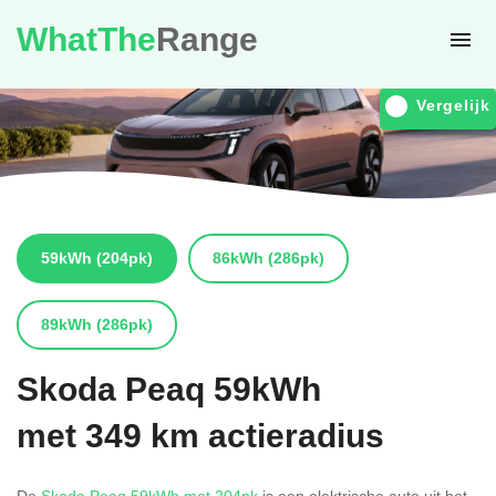
WhatThe
Range
Vergelijk
59kWh
(204pk)
86kWh
(286pk)
89kWh
(286pk)
Skoda
Peaq 59kWh
met 349 km actieradius
De
Skoda Peaq 59kWh met 204pk
is een elektrische auto uit het