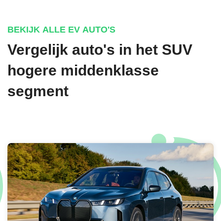
€ 1.290,-
BEKIJK ALLE EV AUTO'S
Vergelijk auto's in het SUV
OLIBO GREEN METALLIC SPECIAAL
hogere middenklasse
€ 1.290,-
segment