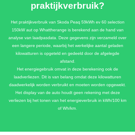
praktijkverbruik?
SMOKEY DIAMOND METALLIC
Het praktijkverbruik van Skoda Peaq 59kWh ev 60 selection
150kW aut op Whattherange is berekend aan de hand van
€ 990,-
analyse van laadpasdata. Deze gegevens zijn verzameld over
een langere periode, waarbij het werkelijke aantal geladen
kilowatturen is opgeteld en gedeeld door de afgelegde
GRAPHITE GREY METALLIC
afstand.
€ 990,-
Het energiegebruik omvat in deze berekening ook de
laadverliezen. Dit is van belang omdat deze kilowatturen
daadwerkelijk worden verbruikt en moeten worden opgewekt.
Het display van de auto houdt geen rekening met deze
RACE BLUE METALLIC
verliezen bij het tonen van het energieverbruik in kWh/100 km
€ 990,-
of Wh/km.
ROSEWOOD BEIGE METALLIC SPECIAAL