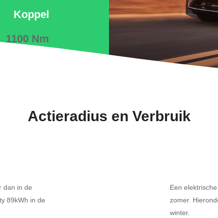
Koppel
1100 Nm
Actieradius en Verbruik
r dan in de
Een elektrische
ity 89kWh in de
zomer. Hieronde
winter.