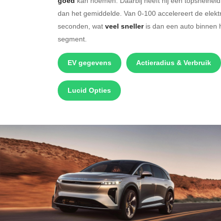
goed
kan noemen. Daarbij heeft hij een topsnelhei
dan het gemiddelde. Van 0-100 accelereert de elekt
seconden, wat
veel sneller
is dan een auto binnen
segment.
EV gegevens
Actieradius & Verbruik
Lucid Opties