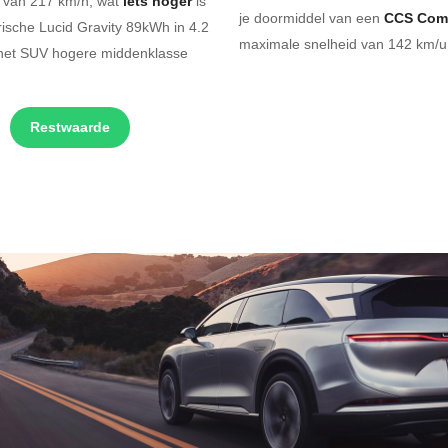
d van 217 km/h, wat
iets hoger
is
je doormiddel van een
CCS Com
rische Lucid Gravity 89kWh in 4.2
maximale snelheid van 142 km/u.
 het SUV hogere middenklasse
Restwaarde