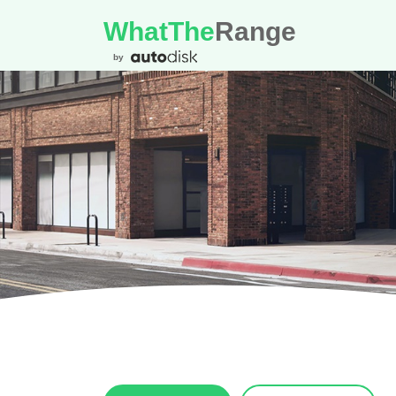
WhatThe
Range
by