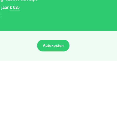
 jaar
€ 63,-
-
Autokosten