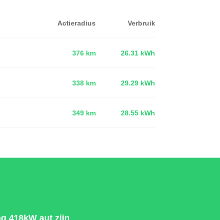
Actieradius
Verbruik
376 km
26.31 kWh
338 km
29.29 kWh
d
349 km
28.55 kWh
g 418kW aut zijn