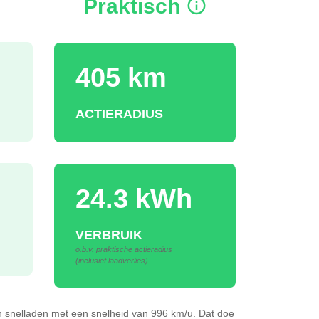
Praktisch
405 km
ACTIERADIUS
24.3 kWh
VERBRUIK
o.b.v. praktische actieradius
(inclusief laadverlies)
Wh
snelladen
met een snelheid van 996 km/u.
Dat doe