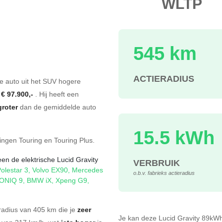
WLTP
545 km
s
ACTIERADIUS
he auto uit het SUV hogere
f
€ 97.900,-
. Hij heeft een
groter
dan de gemiddelde auto
15.5 kWh
ringen
Touring
en
Touring Plus
.
en de elektrische Lucid Gravity
VERBRUIK
Polestar 3
,
Volvo EX90
,
Mercedes
o.b.v. fabrieks actieradius
IONIQ 9
,
BMW iX
,
Xpeng G9
,
radius van 405 km die je
zeer
Je kan deze Lucid Gravity 89k