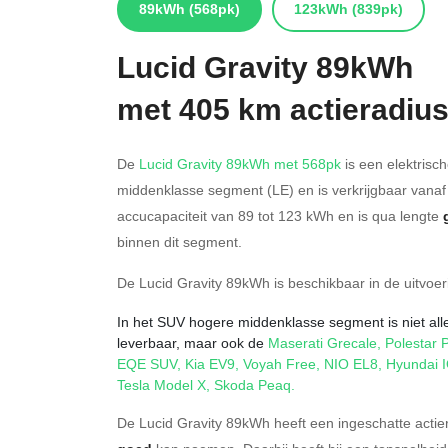
89kWh
(568pk)
123kWh
(839pk)
Lucid
Gravity 89kWh
met 405 km actieradiu
De
Lucid Gravity 89kWh met 568pk
is een elektrisc
middenklasse segment (LE) en is verkrijgbaar vana
accucapaciteit van 89
tot 123
kWh en is qua lengte
binnen dit segment.
De Lucid Gravity 89kWh is beschikbaar in de
uitvoe
In het SUV hogere middenklasse segment is niet alle
leverbaar, maar ook de
Maserati Grecale
,
Polestar 
EQE SUV
,
Kia EV9
,
Voyah Free
,
NIO EL8
,
Hyundai 
Tesla Model X
,
Skoda Peaq
.
De Lucid Gravity 89kWh heeft een ingeschatte actie