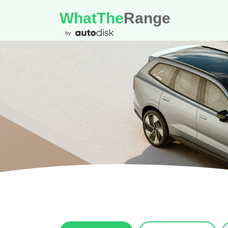
WhatThe
Range
by