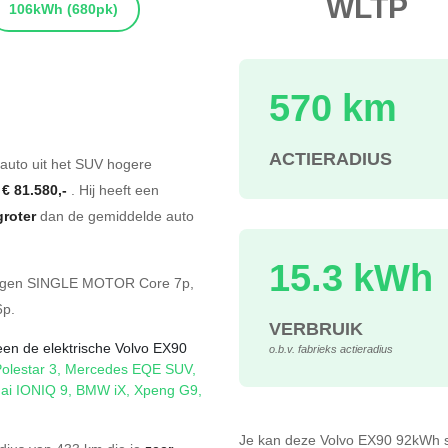
WLTP
106kWh
(680pk)
570 km
s
ACTIERADIUS
 auto uit het SUV hogere
f
€ 81.580,-
. Hij heeft een
groter
dan de gemiddelde auto
15.3 kWh
ngen
SINGLE MOTOR Core 7p
,
6p
.
VERBRUIK
een de elektrische Volvo EX90
o.b.v. fabrieks actieradius
Polestar 3
,
Mercedes EQE SUV
,
ai IONIQ 9
,
BMW iX
,
Xpeng G9
,
Je kan deze Volvo EX90 92kWh