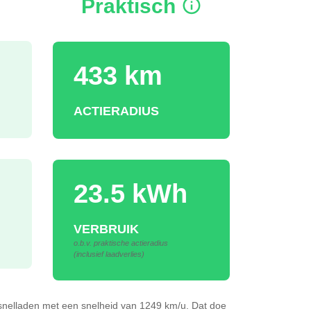
Praktisch
433 km
ACTIERADIUS
23.5 kWh
VERBRUIK
o.b.v. praktische actieradius
(inclusief laadverlies)
snelladen
met een snelheid van 1249 km/u.
Dat doe