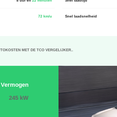
8 uur en
22 minuten
Snel laadtijd
72 km/u
Snel laadsnelheid
UTOKOSTEN MET DE TCO VERGELIJKER..
Vermogen
245 kW