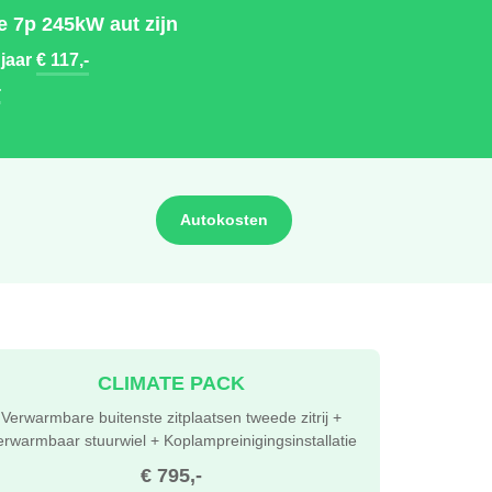
e 7p 245kW aut zijn
 jaar
€ 117,-
-
Autokosten
CLIMATE PACK
Verwarmbare buitenste zitplaatsen tweede zitrij +
erwarmbaar stuurwiel + Koplampreinigingsinstallatie
€ 795,-