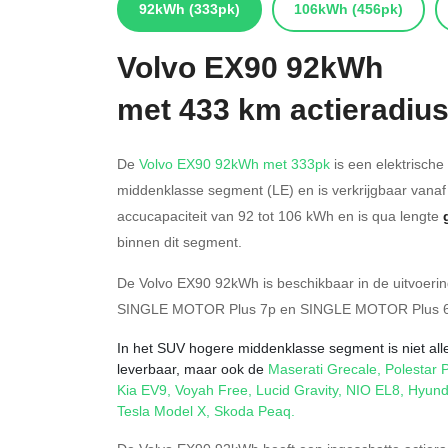
92kWh
(333pk)
106kWh
(456pk)
Volvo
EX90 92kWh
met 433 km actieradiu
De
Volvo EX90 92kWh met 333pk
is een elektrische
middenklasse segment (LE) en is verkrijgbaar vana
accucapaciteit van 92
tot 106
kWh en is qua lengte
binnen dit segment.
De Volvo EX90 92kWh is beschikbaar in de
uitvoeri
SINGLE MOTOR Plus 7p
en
SINGLE MOTOR Plus 
In het SUV hogere middenklasse segment is niet all
leverbaar, maar ook de
Maserati Grecale
,
Polestar 
Kia EV9
,
Voyah Free
,
Lucid Gravity
,
NIO EL8
,
Hyund
Tesla Model X
,
Skoda Peaq
.