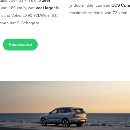
dius van 433 km die je
zeer
je doormiddel van een
CCS Com
d van 180 km/h, wat
veel lager
is
maximale snelheid van 72 km/u. 
rische Volvo EX90 92kWh in 6.8
innen het SUV hogere
Restwaarde