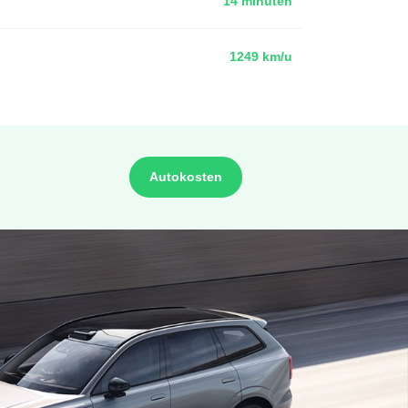
14 minuten
1249 km/u
Autokosten