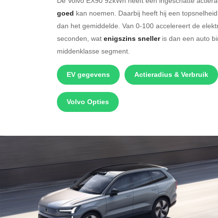
De Volvo EX90 92kWh heeft een ingeschatte actiera
goed
kan noemen. Daarbij heeft hij een topsnelhei
dan het gemiddelde. Van 0-100 accelereert de elekt
seconden, wat
enigszins sneller
is dan een auto b
middenklasse segment.
EV gegevens
Actieradius & Verbruik
Volvo Opties