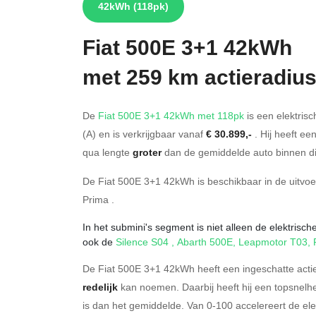
42kWh
(118pk)
Fiat
500E 3+1 42kWh
met 259 km actieradiu
De
Fiat 500E 3+1 42kWh met 118pk
is een elektrisc
(A) en is verkrijgbaar vanaf
€ 30.899,-
. Hij heeft ee
qua lengte
groter
dan de gemiddelde auto binnen di
De Fiat 500E 3+1 42kWh is beschikbaar in de
uitvo
Prima
.
In het submini's segment is niet alleen de elektrisc
ook de
Silence S04
,
Abarth 500E
,
Leapmotor T03
,
De Fiat 500E 3+1 42kWh heeft een ingeschatte actie
redelijk
kan noemen. Daarbij heeft hij een topsnelh
is dan het gemiddelde. Van 0-100 accelereert de el