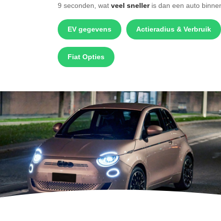
9 seconden, wat
veel sneller
is dan een auto binne
EV gegevens
Actieradius & Verbruik
Fiat Opties