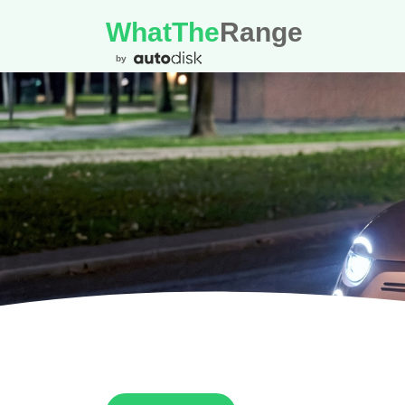
WhatThe
Range
by