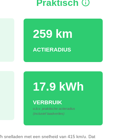
Praktisch
259 km
ACTIERADIUS
17.9 kWh
VERBRUIK
o.b.v. praktische actieradius
(inclusief laadverlies)
Wh
snelladen
met een snelheid van 415 km/u.
Dat