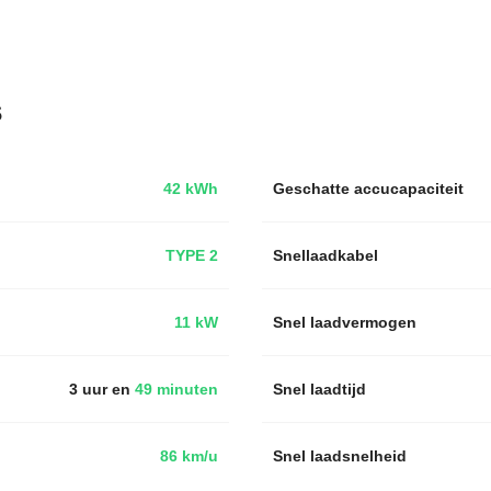
s
42 kWh
Geschatte accucapaciteit
TYPE 2
Snellaadkabel
11 kW
Snel laadvermogen
3 uur en
49 minuten
Snel laadtijd
86 km/u
Snel laadsnelheid