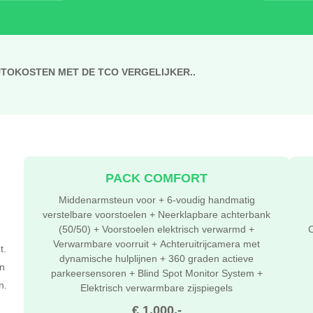
UTOKOSTEN MET DE TCO VERGELIJKER..
PACK COMFORT
Middenarmsteun voor + 6-voudig handmatig
verstelbare voorstoelen + Neerklapbare achterbank
(50/50) + Voorstoelen elektrisch verwarmd +
C
Verwarmbare voorruit + Achteruitrijcamera met
t.
dynamische hulplijnen + 360 graden actieve
n
parkeersensoren + Blind Spot Monitor System +
n.
Elektrisch verwarmbare zijspiegels
€ 1.000,-