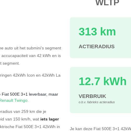
WLTP
313 km
s
ACTIERADIUS
he auto uit het submini's segment
n accucapaciteit van 42
kWh en is
t segment.
eringen
42kWh Icon
en
42kWh La
12.7 kWh
he Fiat 500E 3+1 leverbaar, maar
VERBRUIK
Renault Twingo
.
o.b.v. fabrieks actieradius
radius van 259 km die je
eid van 150 km/h, wat
iets lager
ektrische Fiat 500E 3+1 42kWh in
Je kan deze Fiat 500E 3+1 42k