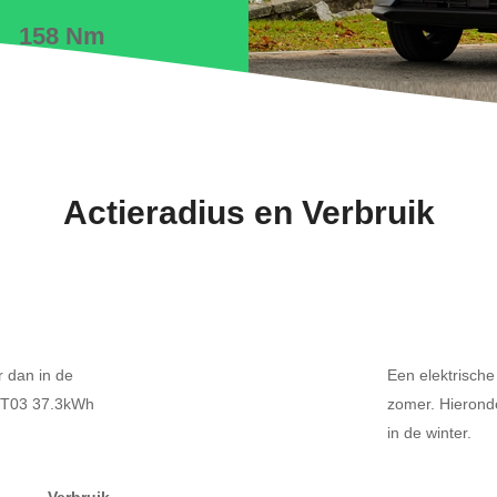
158 Nm
Actieradius en Verbruik
r dan in de
Een elektrische
r T03 37.3kWh
zomer. Hierond
in de winter.
Verbruik