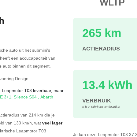
WLTP
h
265 km
s
ACTIERADIUS
sche auto uit het submini's
 heeft een accucapaciteit van
 auto binnen dit segment.
tvoering
Design
.
13.4 kWh
che Leapmotor T03 leverbaar, maar
0E 3+1
,
Silence S04
,
Abarth
VERBRUIK
o.b.v. fabrieks actieradius
tieradius van 214 km die je
eid van 130 km/h, wat
veel lager
ektrische Leapmotor T03
Je kan deze Leapmotor T03 37