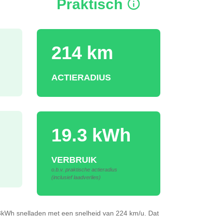
Praktisch
214 km
ACTIERADIUS
19.3 kWh
VERBRUIK
o.b.v. praktische actieradius
(inclusief laadverlies)
.3kWh
snelladen
met een snelheid van 224 km/u.
Dat