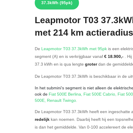
37.3kWh
(95pk)
Leapmotor
T03 37.3kW
met 214 km actieradiu
De
Leapmotor T03 37.3kWh met 95pk
is een elektri
segment (A) en is verkrijgbaar vanaf
€ 18.900,-
. Hij
37.3
kWh en is qua lengte
groter
dan de gemiddelde
De Leapmotor T03 37.3kWh is beschikbaar in de
ui
In het submini's segment is niet alleen de elektris
ook de
Fiat 500E Berlina
,
Fiat 500E Cabrio
,
Fiat 50
500E
,
Renault Twingo
.
De Leapmotor T03 37.3kWh heeft een ingeschatte ac
redelijk
kan noemen. Daarbij heeft hij een topsnelh
is dan het gemiddelde. Van 0-100 accelereert de el