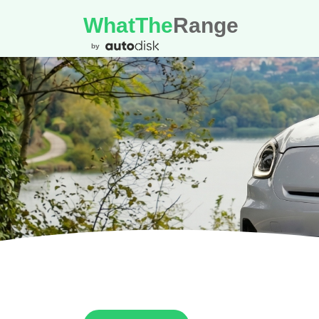
WhatThe
Range
by