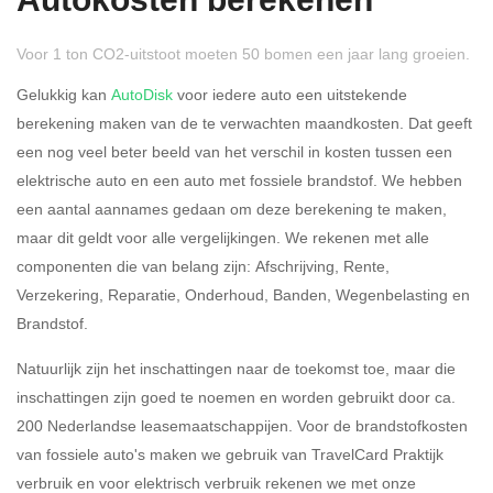
Autokosten berekenen
Voor 1 ton CO2-uitstoot moeten 50 bomen een jaar lang groeien.
Gelukkig kan
AutoDisk
voor iedere auto een uitstekende
berekening maken van de te verwachten maandkosten. Dat geeft
een nog veel beter beeld van het verschil in kosten tussen een
Rijdt u meer dan 500
Ja
Nee
elektrische auto en een auto met fossiele brandstof. We hebben
kilometer privé?
een aantal aannames gedaan om deze berekening te maken,
maar dit geldt voor alle vergelijkingen. We rekenen met alle
Belastingspercentage
componenten die van belang zijn: Afschrijving, Rente,
37,07% (Belastbaar tot €
Verzekering, Reparatie, Onderhoud, Banden, Wegenbelasting en
69.398,-)
Brandstof.
49,50% (Belastbaar van €
Natuurlijk zijn het inschattingen naar de toekomst toe, maar die
69.399,- )
inschattingen zijn goed te noemen en worden gebruikt door ca.
200 Nederlandse leasemaatschappijen. Voor de brandstofkosten
Eigen bijdrage
van fossiele auto's maken we gebruik van TravelCard Praktijk
verbruik en voor elektrisch verbruik rekenen we met onze