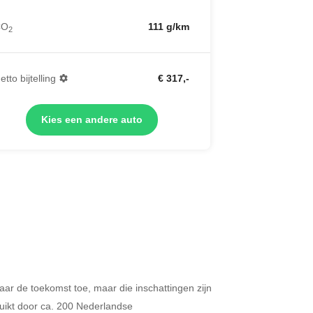
CO
111 g/km
2
etto bijtelling
€ 317,-
Kies een andere auto
 naar de toekomst toe, maar die inschattingen zijn
Merken op basis van segment
ikt door ca. 200 Nederlandse
ijdt u meer dan 500