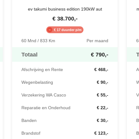
ev takumi business edition 190kW aut
m
€
38.700
,-
€ 17 duurder p/m
60 Mnd / 833 Km
Per maand
6
Totaal
€ 790,-
T
Afschrijving en Rente
€ 468,-
A
Wegenbelasting
€ 90,-
W
Verzekering WA Casco
€ 55,-
V
Reparatie en Onderhoud
€ 22,-
R
Banden
€ 30,-
B
Brandstof
€ 123,-
B