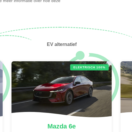
l je meer informatie over hoe deze
EV alternatief
ELEKTRISCH 100%
Mazda
6e