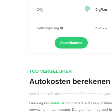
CO
0 g/km
2
Netto bijtelling
€ 262,-
Specificaties
TCO VERGELIJKER
Autokosten berekenen
Voor 1 ton CO2-uitstoot moeten 50 bomen een jaar 
Gelukkig kan
AutoDisk
voor iedere auto een uitstek
verwachten maandkosten. Dat geeft een nog veel bet
Rijdt u meer dan 500