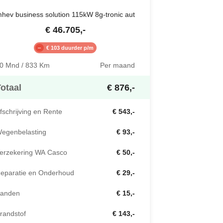
hev business solution 115kW 8g-tronic aut
€
46.705
,-
€ 103 duurder p/m
0 Mnd / 833 Km
Per maand
otaal
€ 876,-
fschrijving en Rente
€ 543,-
egenbelasting
€ 93,-
erzekering WA Casco
€ 50,-
eparatie en Onderhoud
€ 29,-
anden
€ 15,-
randstof
€ 143,-