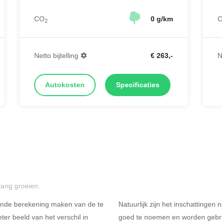
CO
0 g/km
2
Netto bijtelling
€ 263,-
N
Autokosten
Specificaties
lang groeien.
ende berekening maken van de te
Natuurlijk zijn het inschattingen
er beeld van het verschil in
goed te noemen en worden gebru
Rijdt u meer dan 500
R