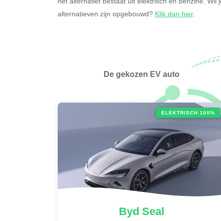
het alternatief bestaat uit elektrisch en benzine. Wi
alternatieven zijn opgebouwd?
Klik dan hier
.
De gekozen EV auto
ELEKTRISCH 100%
Byd
Seal