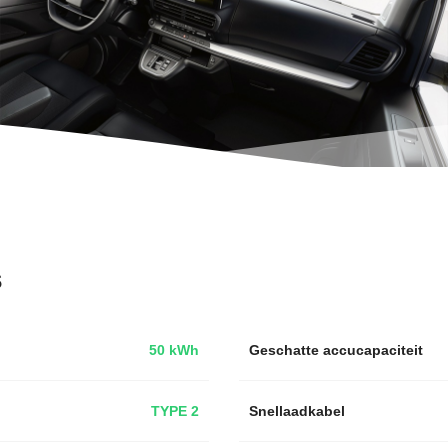
s
50 kWh
Geschatte accucapaciteit
TYPE 2
Snellaadkabel