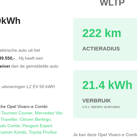
WLTP
50kWh
222 km
s
ACTIERADIUS
ektrische auto uit het
49.550,-
. Hij heeft een
leiner
dan de gemiddelde auto
21.4 kWh
e
uitvoeringen
L2 EV 50 kWH
VERBRUIK
ische Opel Vivaro-e Combi
o.b.v. fabrieks actieradius
-Tourneo Courier
,
Mercedes Vito
Traveller
,
Citroen Berlingo
,
cudo Combi
,
Peugeot Expert
 Custom Kombi
,
Toyota ProAce
Je kan deze Opel Vivaro-e Com