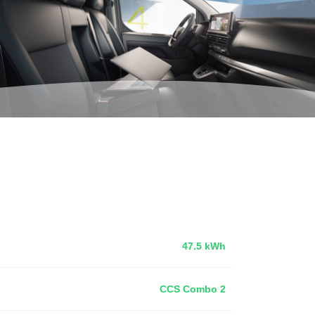
47.5 kWh
CCS Combo 2