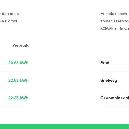
r dan in de
Een elektrische
ro-e Combi
zomer. Hierond
50kWh in de win
Verbruik
20.68 kWh
Stad
22.61 kWh
Snelweg
22.25 kWh
Gecombineer