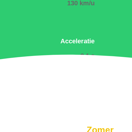
130 km/u
Acceleratie
8.1 s
Zomer