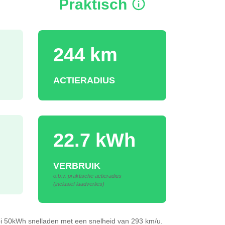
Praktisch
244 km
ACTIERADIUS
22.7 kWh
VERBRUIK
o.b.v. praktische actieradius
(inclusief laadverlies)
bi 50kWh
snelladen
met een snelheid van 293 km/u.