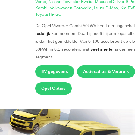
Verso
,
Nissan Townstar Evalia
,
Maxus eDeliver 9 Pe
Kombi
,
Volkswagen Caravelle
,
Isuzu D-Max
,
Kia PV
Toyota Hi-lux
.
De Opel Vivaro-e Combi 50kWh heeft een ingeschatt
redelijk
kan noemen. Daarbij heeft hij een topsnelh
is dan het gemiddelde. Van 0-100 accelereert de el
50kWh in 8.1 seconden, wat
veel sneller
is dan een
segment.
EV gegevens
Actieradius & Verbruik
Opel Opties