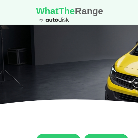
WhatThe
Range
by