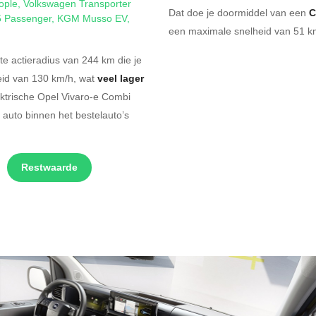
ople
,
Volkswagen Transporter
Dat doe je doormiddel van een
C
5 Passenger
,
KGM Musso EV
,
een maximale snelheid van 51 km
e actieradius van 244 km die je
eid van 130 km/h, wat
veel lager
ektrische Opel Vivaro-e Combi
 auto binnen het bestelauto’s
Restwaarde