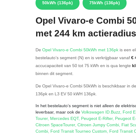
50kWh
(136pk)
75kWh
(136pk)
Opel
Vivaro-e Combi 
met 244 km actieradiu
De
Opel Vivaro-e Combi 50kWh met 136pk
is een el
bestelauto’s segment (N) en is verkrijgbaar vanaf
€ 
accucapaciteit van 50
tot 75
kWh en is qua lengte
k
binnen dit segment.
De Opel Vivaro-e Combi 50kWh is beschikbaar in d
136pk
en
L3 EV 50 kWH 136pk
.
In het bestelauto’s segment is niet alleen de elektr
leverbaar, maar ook de
Volkswagen ID.Buzz
,
Ford E
Tourer
,
Mercedes EQT
,
Peugeot E-Rifter
,
Peugeot E-
Citroen SpaceTourer
,
Citroen Jumpy Combi
,
Fiat S
Combi
,
Ford Transit Tourneo Custom
,
Ford Transit