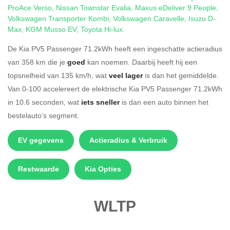
ProAce Verso
,
Nissan Townstar Evalia
,
Maxus eDeliver 9 People
,
Volkswagen Transporter Kombi
,
Volkswagen Caravelle
,
Isuzu D-
Max
,
KGM Musso EV
,
Toyota Hi-lux
.
De Kia PV5 Passenger 71.2kWh heeft een ingeschatte actieradius
van 358 km die je
goed
kan noemen. Daarbij heeft hij een
topsnelheid van 135 km/h, wat
veel lager
is dan het gemiddelde.
Van 0-100 accelereert de elektrische Kia PV5 Passenger 71.2kWh
in 10.6 seconden, wat
iets sneller
is dan een auto binnen het
bestelauto’s segment.
EV gegevens
Actieradius & Verbruik
Restwaarde
Kia Opties
WLTP