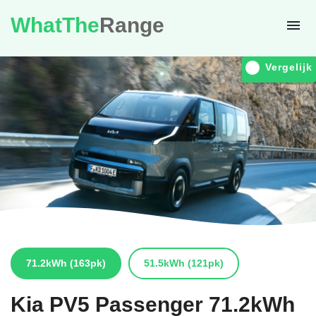
WhatThe
Range
Vergelijk
71.2kWh
(163pk)
51.5kWh
(121pk)
Kia
PV5 Passenger 71.2kWh