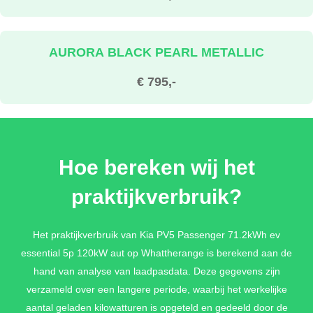
AURORA BLACK PEARL METALLIC
€ 795,-
CITYSCAPE GREEN METALLIC
Hoe bereken wij het
€ 795,-
praktijkverbruik?
STEEL GRAY (GLOSS) METALLIC
Het praktijkverbruik van Kia PV5 Passenger 71.2kWh ev
essential 5p 120kW aut op Whattherange is berekend aan de
€ 795,-
hand van analyse van laadpasdata. Deze gegevens zijn
verzameld over een langere periode, waarbij het werkelijke
aantal geladen kilowatturen is opgeteld en gedeeld door de