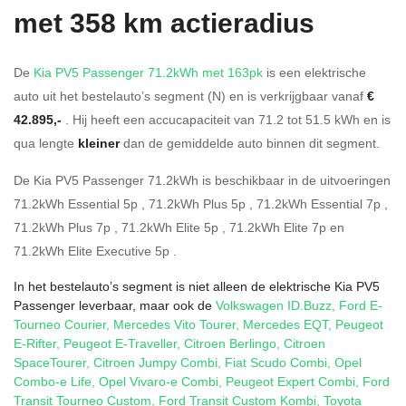
met 358 km actieradius
De
Kia PV5 Passenger 71.2kWh met 163pk
is een elektrische
auto uit het bestelauto’s segment (N) en is verkrijgbaar vanaf
€
42.895,-
. Hij heeft een accucapaciteit van 71.2
tot 51.5
kWh en is
qua lengte
kleiner
dan de gemiddelde auto binnen dit segment.
De Kia PV5 Passenger 71.2kWh is beschikbaar in de
uitvoeringen
71.2kWh Essential 5p
,
71.2kWh Plus 5p
,
71.2kWh Essential 7p
,
71.2kWh Plus 7p
,
71.2kWh Elite 5p
,
71.2kWh Elite 7p
en
71.2kWh Elite Executive 5p
.
In het bestelauto’s segment is niet alleen de elektrische Kia PV5
Passenger leverbaar, maar ook de
Volkswagen ID.Buzz
,
Ford E-
Tourneo Courier
,
Mercedes Vito Tourer
,
Mercedes EQT
,
Peugeot
E-Rifter
,
Peugeot E-Traveller
,
Citroen Berlingo
,
Citroen
SpaceTourer
,
Citroen Jumpy Combi
,
Fiat Scudo Combi
,
Opel
Combo-e Life
,
Opel Vivaro-e Combi
,
Peugeot Expert Combi
,
Ford
Transit Tourneo Custom
,
Ford Transit Custom Kombi
,
Toyota