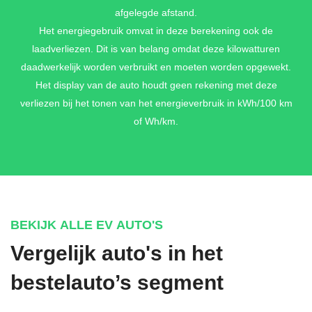
RUNWAY RED METALLIC
afgelegde afstand.
€ 795,-
Het energiegebruik omvat in deze berekening ook de
laadverliezen. Dit is van belang omdat deze kilowatturen
daadwerkelijk worden verbruikt en moeten worden opgewekt.
Het display van de auto houdt geen rekening met deze
SOFT MINT METALLIC
verliezen bij het tonen van het energieverbruik in kWh/100 km
€ 795,-
of Wh/km.
LAKEHOUSE GRAY METALLIC
€ 795,-
BEKIJK ALLE EV AUTO'S
Vergelijk auto's in het
FROST BLUE METALLIC
bestelauto’s segment
€ 795,-