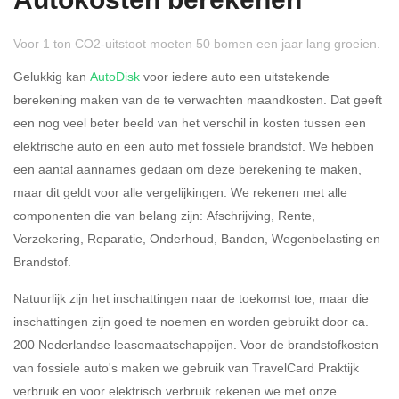
Autokosten berekenen
Voor 1 ton CO2-uitstoot moeten 50 bomen een jaar lang groeien.
Gelukkig kan
AutoDisk
voor iedere auto een uitstekende
berekening maken van de te verwachten maandkosten. Dat geeft
een nog veel beter beeld van het verschil in kosten tussen een
Rijdt u meer dan 500
Ja
Nee
elektrische auto en een auto met fossiele brandstof. We hebben
kilometer privé?
een aantal aannames gedaan om deze berekening te maken,
maar dit geldt voor alle vergelijkingen. We rekenen met alle
Belastingspercentage
componenten die van belang zijn: Afschrijving, Rente,
37,07% (Belastbaar tot €
Verzekering, Reparatie, Onderhoud, Banden, Wegenbelasting en
69.398,-)
Brandstof.
49,50% (Belastbaar van €
Natuurlijk zijn het inschattingen naar de toekomst toe, maar die
69.399,- )
inschattingen zijn goed te noemen en worden gebruikt door ca.
200 Nederlandse leasemaatschappijen. Voor de brandstofkosten
Eigen bijdrage
van fossiele auto's maken we gebruik van TravelCard Praktijk
verbruik en voor elektrisch verbruik rekenen we met onze