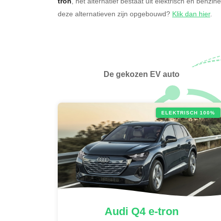
tron
, het alternatief bestaat uit elektrisch en benzin
deze alternatieven zijn opgebouwd?
Klik dan hier
.
De gekozen EV auto
ELEKTRISCH 100%
Audi
Q4 e-tron