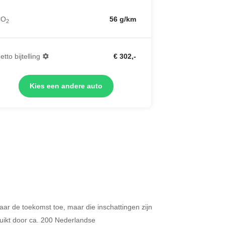
CO
56 g/km
2
etto bijtelling
€ 302,-
Kies een andere auto
 naar de toekomst toe, maar die inschattingen zijn
Merken op basis van segment
ikt door ca. 200 Nederlandse
ijdt u meer dan 500