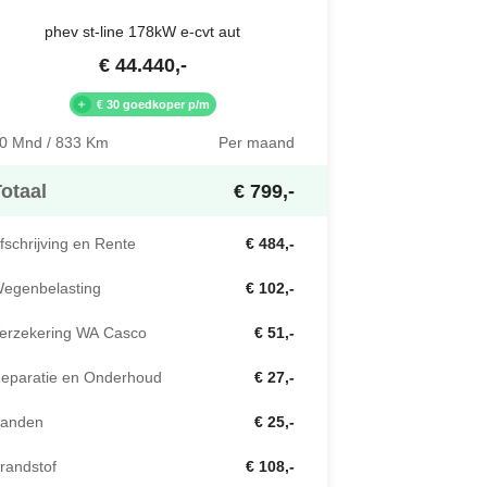
phev st-line 178kW e-cvt aut
€
44.440
,-
€ 30 goedkoper p/m
0 Mnd / 833 Km
Per maand
otaal
€ 799,-
fschrijving en Rente
€ 484,-
egenbelasting
€ 102,-
erzekering WA Casco
€ 51,-
eparatie en Onderhoud
€ 27,-
anden
€ 25,-
randstof
€ 108,-