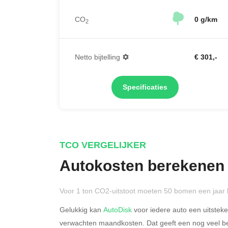
CO
0 g/km
2
Netto bijtelling
€ 301,-
Specificaties
TCO VERGELIJKER
Autokosten berekenen
Voor 1 ton CO2-uitstoot moeten 50 bomen een jaar 
Gelukkig kan
AutoDisk
voor iedere auto een uitstek
verwachten maandkosten. Dat geeft een nog veel bet
Rijdt u meer dan 500