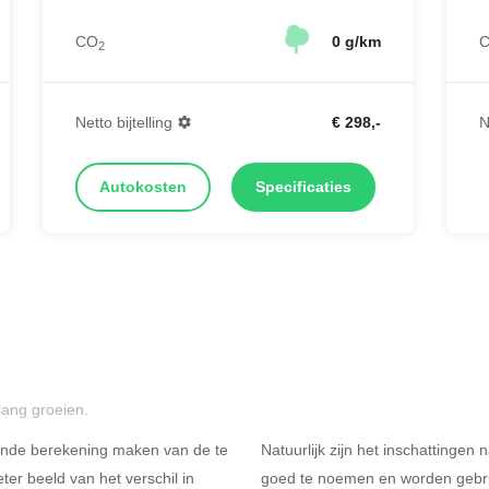
CO
0 g/km
2
Netto bijtelling
€ 298,-
N
Autokosten
Specificaties
lang groeien.
ende berekening maken van de te
Natuurlijk zijn het inschattingen
er beeld van het verschil in
goed te noemen en worden gebru
Rijdt u meer dan 500
R