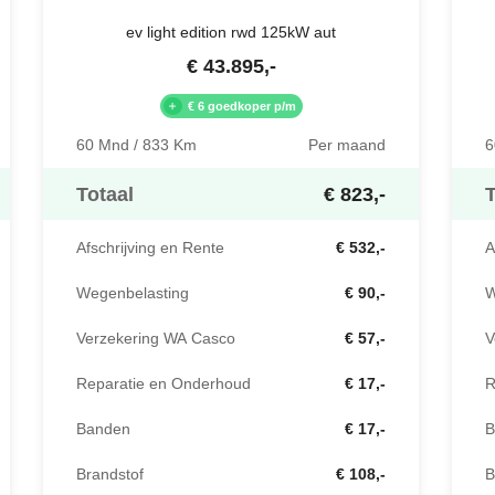
ev light edition rwd 125kW aut
€
43.895
,-
€ 6 goedkoper p/m
60 Mnd / 833 Km
Per maand
6
Totaal
€ 823,-
T
Afschrijving en Rente
€ 532,-
A
Wegenbelasting
€ 90,-
W
Verzekering WA Casco
€ 57,-
V
Reparatie en Onderhoud
€ 17,-
R
Banden
€ 17,-
B
Brandstof
€ 108,-
B