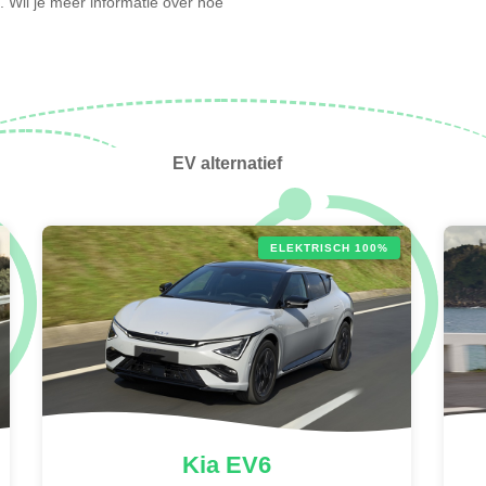
e. Wil je meer informatie over hoe
EV alternatief
ELEKTRISCH 100%
Kia
EV6