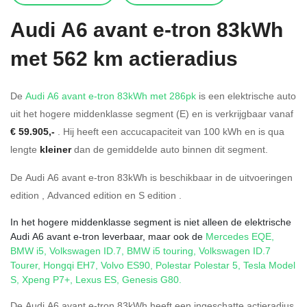
Audi
A6 avant e-tron 83kWh
met 562 km actieradius
De
Audi A6 avant e-tron 83kWh met 286pk
is een elektrische auto
uit het hogere middenklasse segment (E) en is verkrijgbaar vanaf
€ 59.905,-
. Hij heeft een accucapaciteit van 100
kWh en is qua
lengte
kleiner
dan de gemiddelde auto binnen dit segment.
De Audi A6 avant e-tron 83kWh is beschikbaar in de
uitvoeringen
edition
,
Advanced edition
en
S edition
.
In het hogere middenklasse segment is niet alleen de elektrische
Audi A6 avant e-tron leverbaar, maar ook de
Mercedes EQE
,
BMW i5
,
Volkswagen ID.7
,
BMW i5 touring
,
Volkswagen ID.7
Tourer
,
Hongqi EH7
,
Volvo ES90
,
Polestar Polestar 5
,
Tesla Model
S
,
Xpeng P7+
,
Lexus ES
,
Genesis G80
.
De Audi A6 avant e-tron 83kWh heeft een ingeschatte actieradius