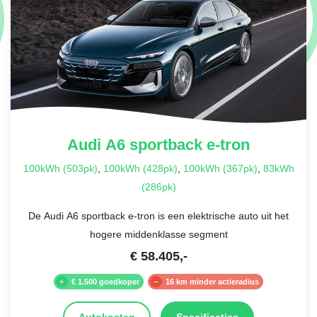
Audi
A6 sportback e-tron
100kWh (503pk)
,
100kWh (428pk)
,
100kWh (367pk)
,
83kWh
(286pk)
De Audi A6 sportback e-tron is een elektrische auto uit het
hogere middenklasse segment
€
58.405
,-
€ 1.500 goedkoper
16 km minder actieradius