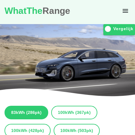
WhatThe
Range
Vergelijk
83kWh
(286pk)
100kWh
(367pk)
100kWh
(428pk)
100kWh
(503pk)