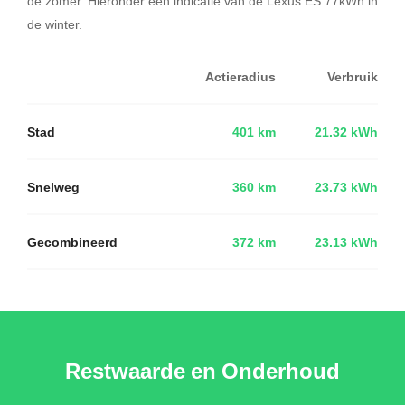
de zomer. Hieronder een indicatie van de Lexus ES 77kWh in
de winter.
Actieradius
Verbruik
Stad
401 km
21.32 kWh
Snelweg
360 km
23.73 kWh
Gecombineerd
372 km
23.13 kWh
Restwaarde en Onderhoud