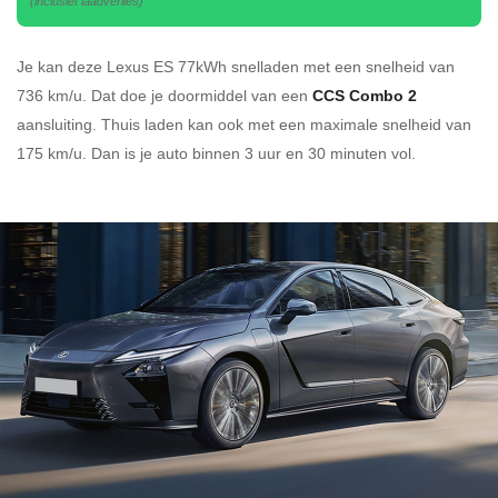
(inclusief laadverlies)
Je kan deze Lexus ES 77kWh
snelladen
met een snelheid van
736 km/u.
Dat doe je doormiddel van een
CCS Combo 2
aansluiting.
Thuis laden kan ook met een maximale snelheid van
175 km/u. Dan is je auto binnen
3 uur en
30 minuten vol.