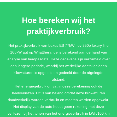
SKYLIGHT BLUE METALLIC
Hoe bereken wij het
€ 1.295,-
praktijkverbruik?
GRAPHITE BLACK METALLIC
Het praktijkverbruik van Lexus ES 77kWh ev 350e luxury line
165kW aut op Whattherange is berekend aan de hand van
€ 1.295,-
analyse van laadpasdata. Deze gegevens zijn verzameld over
een langere periode, waarbij het werkelijke aantal geladen
kilowatturen is opgeteld en gedeeld door de afgelegde
F WHITE PREMIUM METALLIC
afstand.
€ 1.995,-
Het energiegebruik omvat in deze berekening ook de
laadverliezen. Dit is van belang omdat deze kilowatturen
daadwerkelijk worden verbruikt en moeten worden opgewekt.
Het display van de auto houdt geen rekening met deze
SONIC COPPER PREMIUM METALLIC
verliezen bij het tonen van het energieverbruik in kWh/100 km