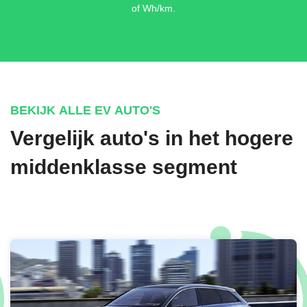
€ 1.995,-
of Wh/km.
BEKIJK ALLE EV AUTO'S
Vergelijk auto's in het hogere
middenklasse segment