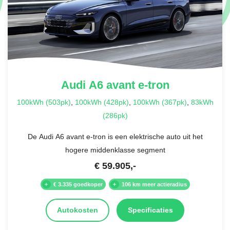
Audi
A6 avant e-tron
100kWh (503pk)
,
100kWh (428pk)
,
100kWh (367pk)
,
83kWh
(286pk)
De Audi A6 avant e-tron is een elektrische auto uit het
hogere middenklasse segment
€
59.905
,-
€ 3.335 goedkoper
106 km meer actieradius
Autokosten
Specificaties