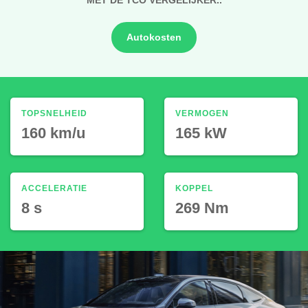
Autokosten
TOPSNELHEID
VERMOGEN
160 km/u
165 kW
ACCELERATIE
KOPPEL
8 s
269 Nm