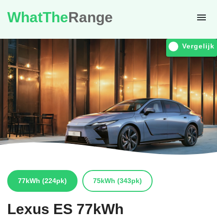
WhatThe
Range
Vergelijk
77kWh
(224pk)
75kWh
(343pk)
Lexus
ES 77kWh